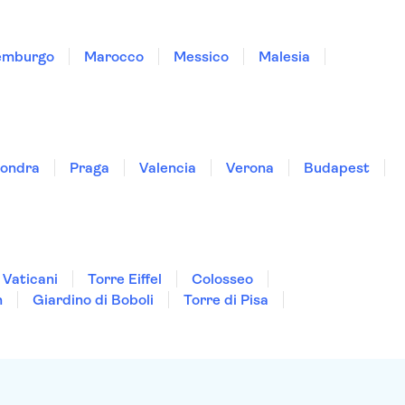
emburgo
Marocco
Messico
Malesia
ondra
Praga
Valencia
Verona
Budapest
 Vaticani
Torre Eiffel
Colosseo
n
Giardino di Boboli
Torre di Pisa