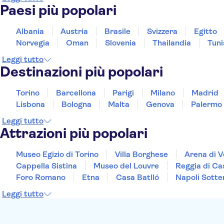
Paesi più popolari
Albania
Austria
Brasile
Svizzera
Egitto
Norvegia
Oman
Slovenia
Thailandia
Tuni
Leggi tutto
Destinazioni più popolari
Torino
Barcellona
Parigi
Milano
Madrid
Lisbona
Bologna
Malta
Genova
Palermo
Leggi tutto
Attrazioni più popolari
Museo Egizio di Torino
Villa Borghese
Arena di 
Cappella Sistina
Museo del Louvre
Reggia di Ca
Foro Romano
Etna
Casa Batlló
Napoli Sotte
Leggi tutto