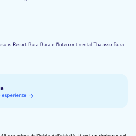
 Seasons Resort Bora Bora e l'Intercontinental Thalasso Bora
ra
e esperienze
 ore prima dell'inizio dell'attività., Ricevi un rimborso del