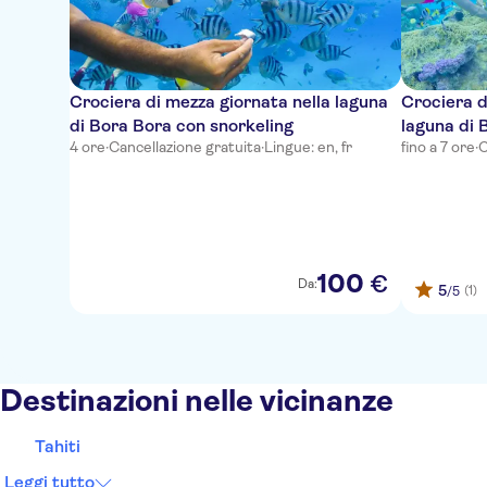
Crociera di mezza giornata nella laguna
Crociera d
di Bora Bora con snorkeling
laguna di 
4 ore
·
Cancellazione gratuita
·
Lingue: en, fr
fino a 7 ore
·
C
barbecue
100
€
Da:
5
(1)
/5
Destinazioni nelle vicinanze
Tahiti
Leggi tutto