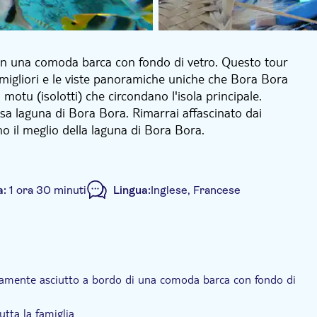
ri in una comoda barca con fondo di vetro. Questo tour
i migliori e le viste panoramiche uniche che Bora Bora
i motu (isolotti) che circondano l'isola principale.
mosa laguna di Bora Bora. Rimarrai affascinato dai
no il meglio della laguna di Bora Bora.
ua e porterà con sé quello che sembra essere migliaia
verso cui stai guardando. Vedrai coralli e pesci dai
moni.
a:
1 ora 30 minuti
Lingua:
Inglese, Francese
la maestosità della laguna e tutti i suoi elementi
cini. Questa escursione è perfetta per le famiglie o per
di pick-up dall'hotel
Trasporto incluso
etamente asciutto a bordo di una comoda barca con fondo di
tutta la famiglia