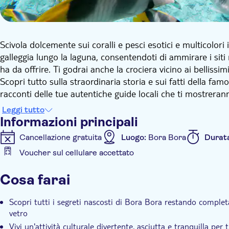
Scivola dolcemente sui coralli e pesci esotici e multicolo
galleggia lungo la laguna, consentendoti di ammirare i sit
ha da offrire. Ti godrai anche la crociera vicino ai bellissim
Scopri tutto sulla straordinaria storia e sui fatti della fa
racconti delle tue autentiche guide locali che ti mostreran
Rimarrai affascinato quando la tua guida si tufferà in acq
Leggi tutto
di pesci dai colori vivaci a pochi centimetri dal vetro attra
Informazioni principali
colori brillanti, tra cui pesci pagliaccio, murene e altri ane
Cancellazione gratuita
Luogo:
Bora Bora
Durat
Grazie alle esclusive barche con fondo di vetro, scoprirete 
Voucher sul cellulare accettato
naturali. La barca con fondo di vetro delizierà grandi e pic
Informazioni aggiuntive
chiunque desideri scoprire tutte le ricchezze di Bora Bora.
Cosa farai
Ingresso incluso
Conferma istantanea
Servizio 
Scopri tutti i segreti nascosti di Bora Bora restando compl
vetro
Vivi un'attività culturale divertente, asciutta e tranquilla per 