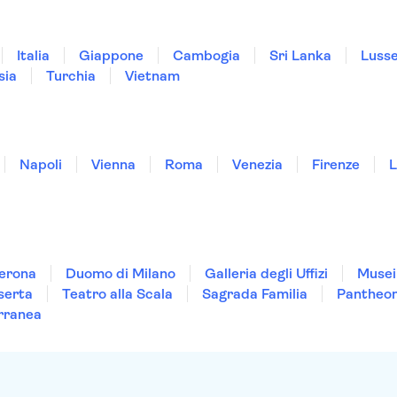
Italia
Giappone
Cambogia
Sri Lanka
Luss
sia
Turchia
Vietnam
Napoli
Vienna
Roma
Venezia
Firenze
L
Verona
Duomo di Milano
Galleria degli Uffizi
Musei
serta
Teatro alla Scala
Sagrada Familia
Pantheo
rranea