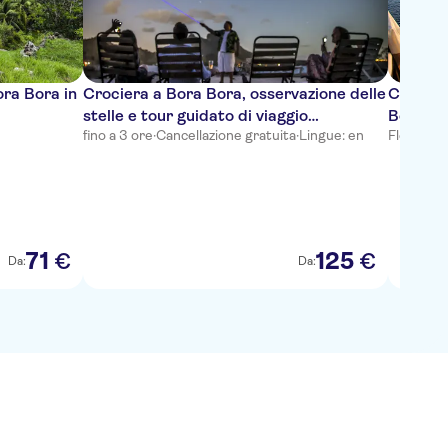
ora Bora in
Crociera a Bora Bora, osservazione delle
Crocier
stelle e tour guidato di viaggio
Bora co
fino a 3 ore
·
Cancellazione gratuita
·
Lingue: en
Flessibile
polinesiano
71
125
€
€
Da:
Da: