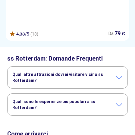
79
€
Da:
4,33
/5
(18)
ss Rotterdam: Domande Frequenti
Quali altre attrazioni dovrei visitare vicino ss
Rotterdam?
Ecco altre attrazioni da non perdere a ss Rotterdam:
Euromast
Markthal
Museo Marittimo di Rotterdam
Quali sono le esperienze più popolari a ss
Case cubo
Porto Vecchio di Rotterdam
Erasmusbrug
Rotterdam?
Queste sono le attività più amate a ss Rotterdam:
Ss Rotterdam tour completo con audioguida
Come arrivarci
Tour della sala macchine di Ss Rotterdam con audioguida