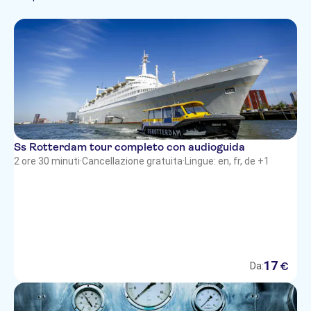
Olandese
Città
Crociere
Spagnolo
Ss Rotterdam tour completo con audioguida
2 ore 30 minuti
·
Cancellazione gratuita
·
Lingue: en, fr, de +1
17
€
Da: