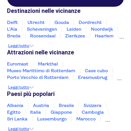
Destinazioni nelle vicinanze
Delft
Utrecht
Gouda
Dordrecht
L'Aia
Scheveningen
Leiden
Noordwijk
Breda
Roosendaal
Zierikzee
Haarlem
Amsterdam
Tilburg
Leggi tutto
Attrazioni nelle vicinanze
Euromast
Markthal
Museo Marittimo di Rotterdam
Case cubo
Porto Vecchio di Rotterdam
Erasmusbrug
Piazza dei Musei
Van Gogh Museum
Leggi tutto
Artis Zoo
Crociera sui canali di Amsterdam
Paesi più popolari
Moco Museum
Micropia
Anne Frank
Heineken Experience
Casa Museo di Rembrandt
Albania
Austria
Brasile
Svizzera
Egitto
Italia
Giappone
Cambogia
Sri Lanka
Lussemburgo
Marocco
Messico
Malesia
Norvegia
Oman
Leggi tutto