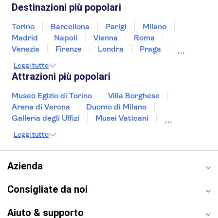
Slovenia
Thailandia
Tunisia
Turchia
Destinazioni più popolari
Vietnam
Torino
Barcellona
Parigi
Milano
Madrid
Napoli
Vienna
Roma
Venezia
Firenze
Londra
Praga
Valencia
Verona
Budapest
Lisbona
Leggi tutto
Bologna
Malta
Genova
Palermo
Attrazioni più popolari
Museo Egizio di Torino
Villa Borghese
Arena di Verona
Duomo di Milano
Galleria degli Uffizi
Musei Vaticani
Torre Eiffel
Colosseo
Cappella Sistina
Leggi tutto
Museo del Louvre
Reggia di Caserta
Teatro alla Scala
Sagrada Familia
Pantheon
Giardino di Boboli
Torre di Pisa
Azienda
Foro Romano
Etna
Casa Batlló
Napoli Sotterranea
Consigliate da noi
Aiuto & supporto