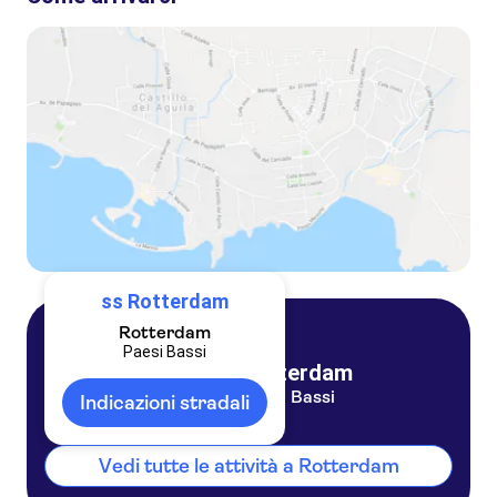
Tour del ponte superiore della Ss Rotterdam con audioguida
Crociera nel porto di Rotterdam
Tour della Grande Olanda con Rotterdam, Delft e L'Aia
ss Rotterdam
Rotterdam
Paesi Bassi
Rotterdam
Paesi Bassi
Indicazioni stradali
Vedi tutte le attività a Rotterdam