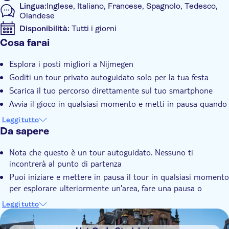
Lingua:
Inglese, Italiano, Francese, Spagnolo, Tedesco,
Olandese
Disponibilità:
Tutti i giorni
Cosa farai
Voucher sul cellulare accettato
Informazioni aggiuntive
Esplora i posti migliori a Nijmegen
Conferma istantanea
Goditi un tour privato autoguidato solo per la tua festa
Tour privato
Scarica il tuo percorso direttamente sul tuo smartphone
Avvia il gioco in qualsiasi momento e metti in pausa quando
vuoi
Leggi tutto
Da sapere
Nota che questo è un tour autoguidato. Nessuno ti
incontrerà al punto di partenza
Puoi iniziare e mettere in pausa il tour in qualsiasi momento
per esplorare ulteriormente un'area, fare una pausa o
mangiare uno spuntino
Leggi tutto
Hai bisogno di una connessione Internet (dati) per giocare a
DSA1Het Oude Stadshuis
questo gioco della città