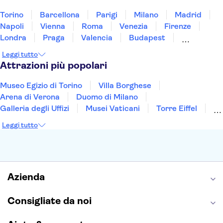
Torino
Barcellona
Parigi
Milano
Madrid
Napoli
Vienna
Roma
Venezia
Firenze
Londra
Praga
Valencia
Budapest
Verona
Lisbona
Bologna
Malta
Genova
Leggi tutto
Palermo
Attrazioni più popolari
Museo Egizio di Torino
Villa Borghese
Arena di Verona
Duomo di Milano
Galleria degli Uffizi
Musei Vaticani
Torre Eiffel
Colosseo
Cappella Sistina
Museo del Louvre
Leggi tutto
Reggia di Caserta
Teatro alla Scala
Sagrada Familia
Pantheon
Giardino di Boboli
Torre di Pisa
Foro Romano
Etna
Casa Batlló
Napoli Sotterranea
Azienda
Consigliate da noi