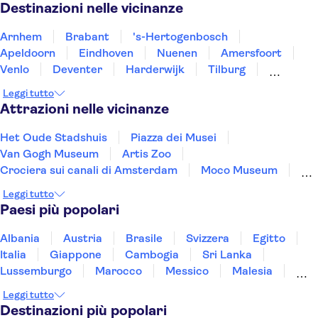
Destinazioni nelle vicinanze
Arnhem
Brabant
's-Hertogenbosch
Apeldoorn
Eindhoven
Nuenen
Amersfoort
Venlo
Deventer
Harderwijk
Tilburg
Roermond
Almere
Breda
Zwolle
Leggi tutto
Attrazioni nelle vicinanze
Het Oude Stadshuis
Piazza dei Musei
Van Gogh Museum
Artis Zoo
Crociera sui canali di Amsterdam
Moco Museum
Micropia
Anne Frank
Leggi tutto
Casa Museo di Rembrandt
Heineken Experience
Paesi più popolari
De Wallen
Piazza Dam
The Upside Down
Quartiere culturale ebraico
Stedelijk Museum
Albania
Austria
Brasile
Svizzera
Egitto
Italia
Giappone
Cambogia
Sri Lanka
Lussemburgo
Marocco
Messico
Malesia
Norvegia
Oman
Slovenia
Thailandia
Leggi tutto
Tunisia
Turchia
Vietnam
Destinazioni più popolari