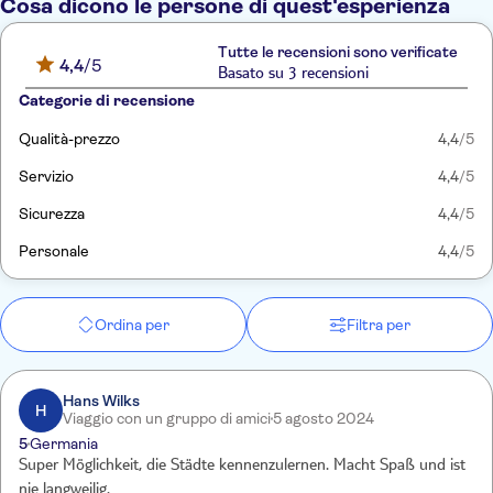
Cosa dicono le persone di quest'esperienza
Tutte le recensioni sono verificate
4,4
/5
Basato su 3 recensioni
Categorie di recensione
Qualità-prezzo
4,4
/5
Servizio
4,4
/5
Sicurezza
4,4
/5
Personale
4,4
/5
Ordina per
Filtra per
Hans Wilks
H
Viaggio con un gruppo di amici
5 agosto 2024
5
Germania
Super Möglichkeit, die Städte kennenzulernen. Macht Spaß und ist
nie langweilig.