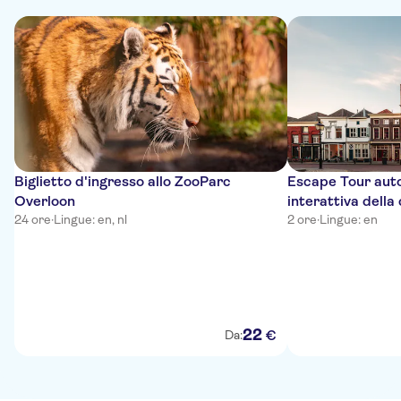
Biglietto d'ingresso allo ZooParc
Escape Tour auto
Overloon
interattiva della
24 ore
·
Lingue: en, nl
2 ore
·
Lingue: en
22
€
Da: