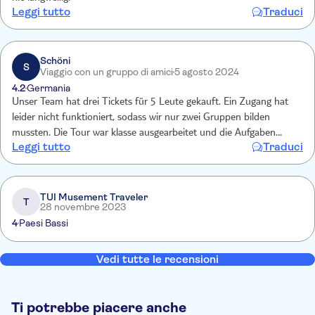
Leggi tutto
Traduci
Schöni
S
Viaggio con un gruppo di amici
5 agosto 2024
4.2
Germania
Unser Team hat drei Tickets für 5 Leute gekauft. Ein Zugang hat
leider nicht funktioniert, sodass wir nur zwei Gruppen bilden
mussten. Die Tour war klasse ausgearbeitet und die Aufgaben
Leggi tutto
Traduci
angemessen schwierig. Eine Aufgabe mit Zeitlimit konnte man
schon lösen, bevor man die Zeit startete. Das war sicher so nicht
gedacht. Leider ist es ein paar mal passiert, dass man aus Versehen
eine Lösungstaste berührt hat. Da es nicht nachgelagert keine
TUI Musement Traveler
T
28 novembre 2023
Bestätigungstaste gibt, war die Aufgabe jeweils verloren.
4
Paesi Bassi
Vedi tutte le recensioni
Ti potrebbe piacere anche