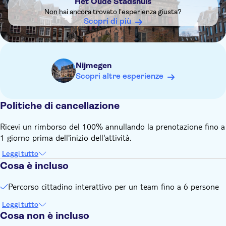
Het Oude Stadshuis
Il tuo tour interattivo includerà 17 indovinelli e compiti
Non hai ancora trovato l'esperienza giusta?
Il percorso è di circa 5,3 chilometri
Scopri di più
Nijmegen
Scopri altre esperienze
Politiche di cancellazione
Ricevi un rimborso del 100% annullando la prenotazione fino a
1 giorno prima dell'inizio dell'attività.
Leggi tutto
Cosa è incluso
Percorso cittadino interattivo per un team fino a 6 persone
Leggi tutto
Cosa non è incluso