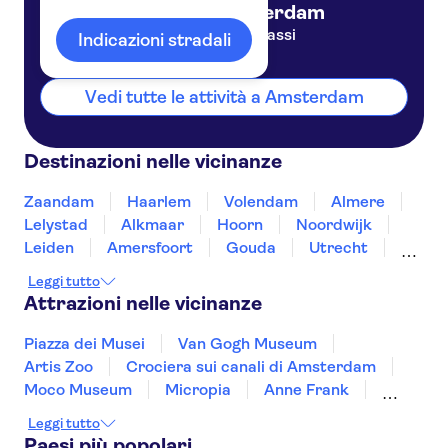
Amsterdam
Paesi Bassi
Indicazioni stradali
Vedi tutte le attività a Amsterdam
Destinazioni nelle vicinanze
Zaandam
Haarlem
Volendam
Almere
Lelystad
Alkmaar
Hoorn
Noordwijk
Leiden
Amersfoort
Gouda
Utrecht
Enkhuizen
Schagen
Leggi tutto
Attrazioni nelle vicinanze
Piazza dei Musei
Van Gogh Museum
Artis Zoo
Crociera sui canali di Amsterdam
Moco Museum
Micropia
Anne Frank
Casa Museo di Rembrandt
Leggi tutto
Heineken Experience
De Wallen
Paesi più popolari