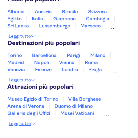
Piazza Dam
The Upside Down
Quartiere culturale ebraico
Albania
Austria
Brasile
Svizzera
Stedelijk Museum
Keukenhof
Egitto
Italia
Giappone
Cambogia
Sri Lanka
Lussemburgo
Marocco
Messico
Malesia
Norvegia
Oman
Leggi tutto
Slovenia
Thailandia
Tunisia
Turchia
Destinazioni più popolari
Vietnam
Torino
Barcellona
Parigi
Milano
Madrid
Napoli
Vienna
Roma
Venezia
Firenze
Londra
Praga
Valencia
Budapest
Verona
Lisbona
Leggi tutto
Bologna
Malta
Genova
Palermo
Attrazioni più popolari
Museo Egizio di Torino
Villa Borghese
Arena di Verona
Duomo di Milano
Galleria degli Uffizi
Musei Vaticani
Torre Eiffel
Colosseo
Cappella Sistina
Leggi tutto
Museo del Louvre
Reggia di Caserta
Teatro alla Scala
Sagrada Familia