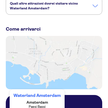
Quali altre attrazioni dovrei visitare vicino
Waterland Amsterdam?
Ecco altre attrazioni da non perdere a Waterland
Amsterdam:
Come arrivarci
Piazza dei Musei
Van Gogh Museum
Artis Zoo
Crociera sui canali di Amsterdam
Moco Museum
Micropia
Waterland Amsterdam
Amsterdam
Paesi Bassi