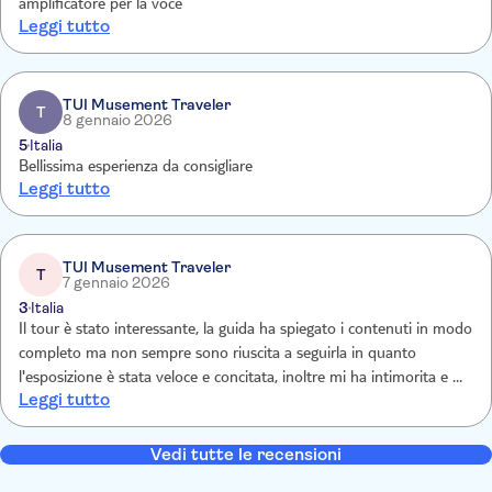
amplificatore per la voce
Leggi tutto
TUI Musement Traveler
T
8 gennaio 2026
5
Italia
Bellissima esperienza da consigliare
Leggi tutto
TUI Musement Traveler
T
7 gennaio 2026
3
Italia
Il tour è stato interessante, la guida ha spiegato i contenuti in modo
completo ma non sempre sono riuscita a seguirla in quanto
l'esposizione è stata veloce e concitata, inoltre mi ha intimorita e ho
Leggi tutto
rinunciato alla parte facoltativa. Nel complesso buono
Vedi tutte le recensioni