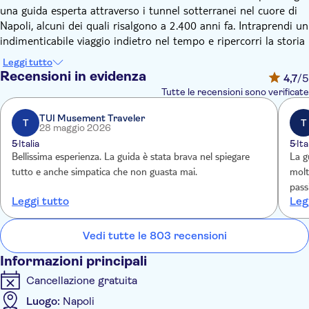
una guida esperta attraverso i tunnel sotterranei nel cuore di
Napoli, alcuni dei quali risalgono a 2.400 anni fa. Intraprendi un
indimenticabile viaggio indietro nel tempo e ripercorri la storia
della città.
Leggi tutto
Avrai la possibilità di ammirare le testimonianze dell'antica
Recensioni in evidenza
4,7
/5
città, le rovine di un acquedotto greco-romano e i resti di un
Tutte le recensioni sono verificate
antico teatro romano. Scopri di più su una caverna utilizzata
come cisterna d'acqua fin dal IV secolo e attraversa i tunnel
TUI Musement Traveler
T
T
28 maggio 2026
utilizzati come rifugi antiaerei durante la Prima Guerra
5
Italia
5
Ita
Mondiale.
Bellissima esperienza. La guida è stata brava nel spiegare
La g
tutto e anche simpatica che non guasta mai.
molt
pass
Leggi tutto
Leg
entu
teat
teat
Vedi tutte le 803 recensioni
Informazioni principali
Cancellazione gratuita
Luogo:
Napoli