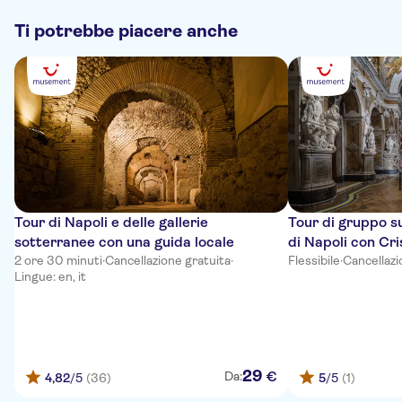
Ti potrebbe piacere anche
Tour di Napoli e delle gallerie
Tour di gruppo su
sotterranee con una guida locale
di Napoli con Cri
2 ore 30 minuti
·
Cancellazione gratuita
·
Flessibile
·
Cancellazi
Lingue: en, it
29
€
Da:
4,82
/5
(36)
5
/5
(1)