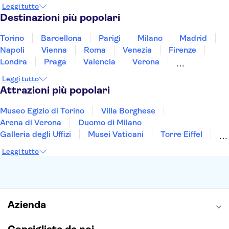
Norvegia
Oman
Slovenia
Thailandia
Leggi tutto
Tunisia
Turchia
Vietnam
Destinazioni più popolari
Torino
Barcellona
Parigi
Milano
Madrid
Napoli
Vienna
Roma
Venezia
Firenze
Londra
Praga
Valencia
Verona
Budapest
Lisbona
Bologna
Malta
Leggi tutto
Genova
Palermo
Attrazioni più popolari
Museo Egizio di Torino
Villa Borghese
Arena di Verona
Duomo di Milano
Galleria degli Uffizi
Musei Vaticani
Torre Eiffel
Colosseo
Cappella Sistina
Museo del Louvre
Leggi tutto
Reggia di Caserta
Teatro alla Scala
Sagrada Familia
Pantheon
Giardino di Boboli
Torre di Pisa
Foro Romano
Etna
Casa Batlló
Napoli Sotterranea
Azienda