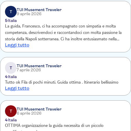
TUI Musement Traveler
T
9 aprile 2026
5
Italia
La guida, Francesco, ci ha accompagnato con simpatia e molta
competenza, descrivendoci e raccontandoci con molta passione la
storia della Napoli sotterranea. Ci ha inoltre entusiasmato nella
Leggi tutto
visita e nel racconto della storia del teatro scoperto da poco ed i
lavori per riportare alla luce il teatro.
TUI Musement Traveler
T
7 aprile 2026
4
Italia
Tutto ok Fila di pochi minuti. Guida ottima . Itinerario bellissimo
Leggi tutto
TUI Musement Traveler
T
6 aprile 2026
4
Italia
OTTIMA organizzazione la guida necessita di un piccolo