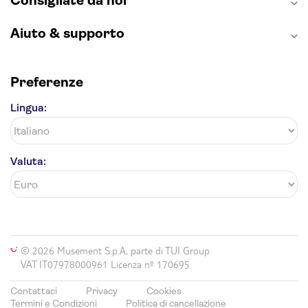
Consigliate da noi
Aiuto & supporto
Preferenze
Lingua:
Valuta:
© 2026 Musement S.p.A, parte di TUI Group
VAT IT07978000961 Licenza nº 170695
Contattaci
Privacy
Cookies
Termini e Condizioni
Politica di cancellazione