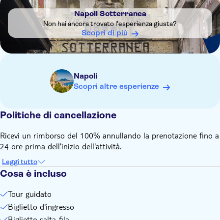
Le visite in inglese si svolgono alle 12:00 e alle 14:00
Napoli Sotterranea
I bambini piccoli (2-3 anni) entrano gratis
Non hai ancora trovato l'esperienza giusta?
Scopri di più
Questo è un biglietto salta fila, recati all'ingresso in anticipo
all'ora della visita e mostra il voucher
All'interno della struttura fa un po' più fresco che all'esterno,
portatevi una giacca
Napoli
Scopri altre esperienze
Politiche di cancellazione
Ricevi un rimborso del 100% annullando la prenotazione fino a
24 ore prima dell'inizio dell'attività.
Leggi tutto
Cosa è incluso
Tour guidato
Biglietto d'ingresso
Biglietto salta-fila