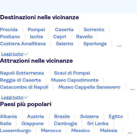
Destinazioni nelle vicinanze
Procida
Pompei
Caserta
Sorrento
Positano
Ischia
Capri
Ravello
Costiera Amalfitana
Salerno
Sperlonga
Foggia
Tivoli
Pescara
Roma
Leggi tutto
Attrazioni nelle vicinanze
Napoli Sotterranea
Scavi di Pompei
Reggia di Caserta
Museo Capodimonte
Catacombe di Napoli
Museo Cappella Sansevero
Ercolano
Vesuvio
Museo Egizio di Torino
Leggi tutto
Musei Reali di Torino
Paesi più popolari
Mole Antonelliana - Museo del Cinema
Reggia di Venaria Reale
Torre di Pisa
Albania
Austria
Brasile
Svizzera
Egitto
Cenacolo Vinciano - L'Ultima Cena
Musei Vaticani
Italia
Giappone
Cambogia
Sri Lanka
Lussemburgo
Marocco
Messico
Malesia