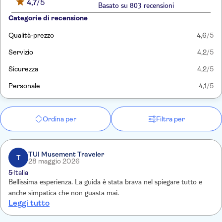
4,7
/5
Basato su 803 recensioni
Categorie di recensione
Qualità-prezzo
4,6
/5
Servizio
4,2
/5
Sicurezza
4,2
/5
Personale
4,1
/5
Ordina per
Filtra per
TUI Musement Traveler
T
28 maggio 2026
5
Italia
Bellissima esperienza. La guida è stata brava nel spiegare tutto e
anche simpatica che non guasta mai.
Leggi tutto