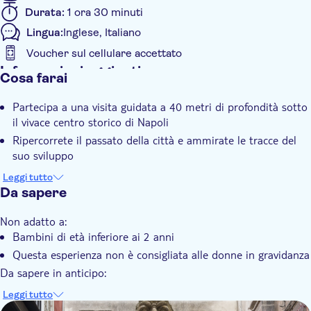
Durata:
1 ora 30 minuti
Lingua:
Inglese, Italiano
Voucher sul cellulare accettato
Informazioni aggiuntive
Cosa farai
Conferma istantanea
Partecipa a una visita guidata a 40 metri di profondità sotto
Salta la coda
il vivace centro storico di Napoli
Tour semi-privato
Ripercorrete il passato della città e ammirate le tracce del
Animali ammessi
suo sviluppo
Ammirate siti unici come le rovine di un antico teatro
Leggi tutto
romano e i rifugi antiaerei della Prima guerra mondiale
Da sapere
Non adatto a:
Bambini di età inferiore ai 2 anni
Questa esperienza non è consigliata alle donne in gravidanza
Da sapere in anticipo:
Non è possibile accedere al sito in modo autonomo
Leggi tutto
I tour in italiano si svolgono ogni ora dalle 10:00 alle 17:00
DSA1Napoli Sotterranea