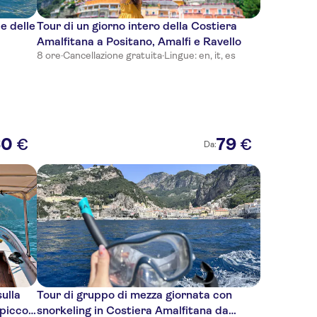
e delle
Tour di un giorno intero della Costiera
Amalfitana a Positano, Amalfi e Ravello
8 ore
·
Cancellazione gratuita
·
Lingue: en, it, es
60
79
€
€
Da:
sulla
Tour di gruppo di mezza giornata con
piccoli
snorkeling in Costiera Amalfitana da