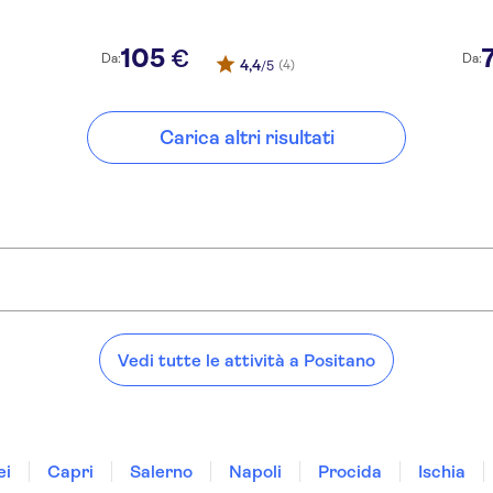
105
€
Da:
Da:
4,4
(4)
/5
Carica altri risultati
Vedi tutte le attività a Positano
ei
Capri
Salerno
Napoli
Procida
Ischia