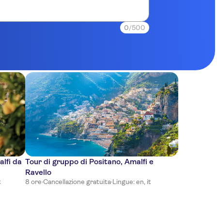
0
/500
lfi da
Tour di gruppo di Positano, Amalfi e
Ravello
t
8 ore
·
Cancellazione gratuita
·
Lingue: en, it