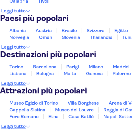
Calabria
Tivoli
Leggi tutto
Paesi più popolari
Albania
Austria
Brasile
Svizzera
Egitto
Norvegia
Oman
Slovenia
Thailandia
Tuni
Leggi tutto
Destinazioni più popolari
Torino
Barcellona
Parigi
Milano
Madrid
Lisbona
Bologna
Malta
Genova
Palermo
Leggi tutto
Attrazioni più popolari
Museo Egizio di Torino
Villa Borghese
Arena di 
Cappella Sistina
Museo del Louvre
Reggia di Ca
Foro Romano
Etna
Casa Batlló
Napoli Sotte
Leggi tutto