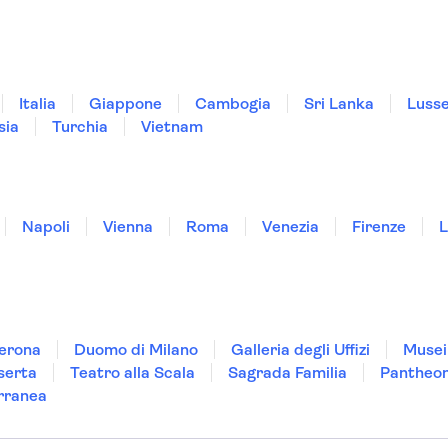
Italia
Giappone
Cambogia
Sri Lanka
Luss
sia
Turchia
Vietnam
Napoli
Vienna
Roma
Venezia
Firenze
L
Verona
Duomo di Milano
Galleria degli Uffizi
Musei
serta
Teatro alla Scala
Sagrada Familia
Pantheo
rranea