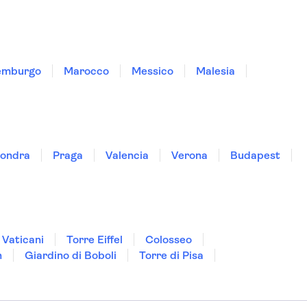
emburgo
Marocco
Messico
Malesia
ondra
Praga
Valencia
Verona
Budapest
 Vaticani
Torre Eiffel
Colosseo
n
Giardino di Boboli
Torre di Pisa