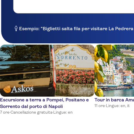
Esempio: "Biglietti salta fila per visitare La Pedrer
Escursione a terra a Pompei, Positano e
Tour in barca Ama
11 ore
·
Lingue: en, it
Sorrento dal porto di Napoli
7 ore
·
Cancellazione gratuita
·
Lingue: en