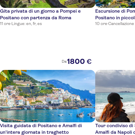
Hotel Naples
Gita privata di un giorno a Pompei e
Escursione di Pom
Hotel Punta Quattroventi
Positano con partenza da Roma
Positano in picc
Parco Archeologico di Ercolano
11 ore
·
Lingue: en, fr, es
10 ore
·
Cancellazione
Bar Centrale A Portici
Hotel NH Napoli Panorama
Herculaneum Hotel & Maison
1800
€
Da:
AgriCamping Stone Vesuvio - Area Sosta Camper e Carav
Hotel Marad
Miglio D'Oro Park Hotel
Pizzeria Vincenzo Capuano, P.zza Vittoria, 8, 80121 Napoli 
Visita guidata di Positano e Amalfi di
Tour condiviso di
un'intera giornata in traghetto
Amalfi da Napoli 