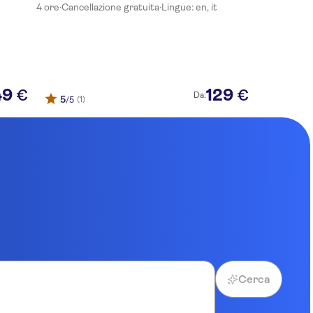
4 ore
·
Cancellazione gratuita
·
Lingue: en, it
Positano
49
129
€
€
Da:
5
(1)
/5
Cerca