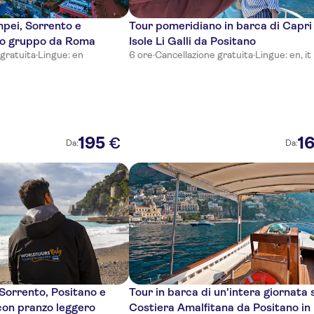
pei, Sorrento e
Tour pomeridiano in barca di Capri 
olo gruppo da Roma
Isole Li Galli da Positano
 gratuita
·
Lingue: en
6 ore
·
Cancellazione gratuita
·
Lingue: en, it
195
1
€
Da:
Da:
an
NA
 Sorrento, Positano e
Tour in barca di un'intera giornata 
con pranzo leggero
Costiera Amalfitana da Positano in 