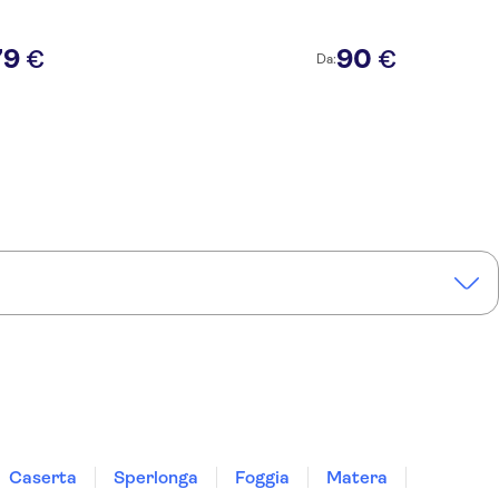
79
90
€
€
Da:
Caserta
Sperlonga
Foggia
Matera