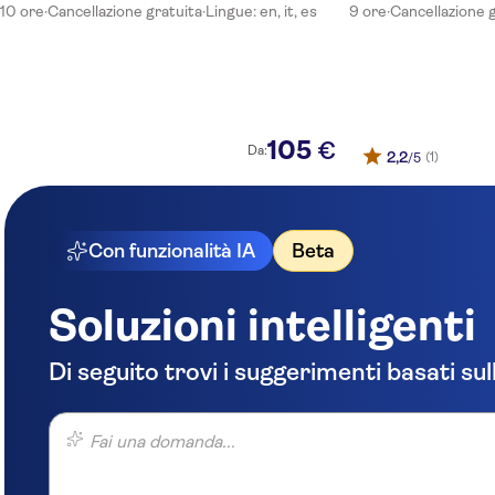
10 ore
·
Cancellazione gratuita
·
Lingue: en, it, es
9 ore
·
Cancellazione 
105
€
Da:
2,2
(1)
/5
Con funzionalità IA
Beta
Soluzioni intelligenti
Di seguito trovi i suggerimenti basati sul
Fai una domanda...