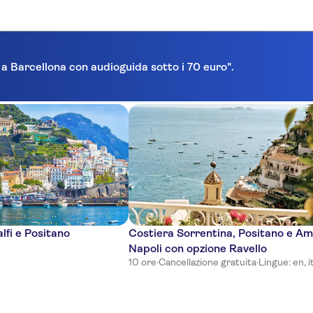
a a Barcellona con audioguida sotto i 70 euro".
lfi e Positano
Costiera Sorrentina, Positano e Ama
Napoli con opzione Ravello
10 ore
·
Cancellazione gratuita
·
Lingue: en, i