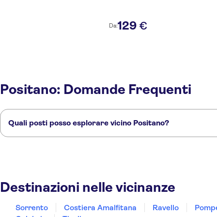
129
€
Da:
Positano: Domande Frequenti
Quali posti posso esplorare vicino Positano?
Ecco alcuni dei nostri posti preferiti da visitare vicino Positano:
Sorrento
Costiera Amalfitana
Ravello
Pompei
Capri
Destinazioni nelle vicinanze
Sorrento
Costiera Amalfitana
Ravello
Pomp