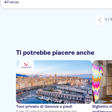
4
Francia
1 / 
Ti potrebbe piacere anche
Tour privato di Genova a piedi
Biglietto 
2 ore 30 minuti
·
Cancellazione gratuita
·
dell'Impos