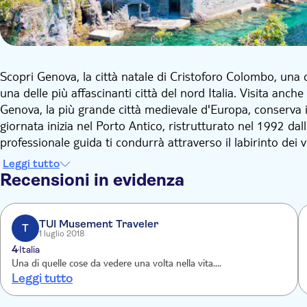
Scopri Genova, la città natale di Cristoforo Colombo, una c
una delle più affascinanti città del nord Italia. Visita anche
Genova, la più grande città medievale d'Europa, conserva in
giornata inizia nel Porto Antico, ristrutturato nel 1992 da
professionale guida ti condurrà attraverso il labirinto dei 
attrazioni di questa città, in uno stimolante tour a piedi.
Leggi tutto
Dopo il tempo libero per il pranzo (non incluso), sali sul 
Recensioni in evidenza
panoramico lungo il Golfo del Tigullio, soprannominato il G
che spesso viene avvistato nelle acque antistanti, per poi 
Ligure. Qui salirai sul battello per una mini crociera che ti 
TUI Musement Traveler
T
1 luglio 2018
Portofino, un villaggio in riva al mare a forma di mezzaluna
4
Italia
da scrittori e poeti come Guy de Maupassant.
Una di quelle cose da vedere una volta nella vita....
Il viaggio si conclude con il ritorno in battello a Genova.
Leggi tutto