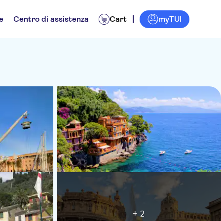
myTUI
e
Centro di assistenza
Cart
+ 2