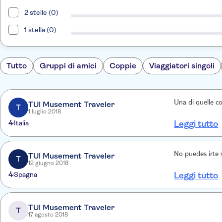
2 stelle (0)
1 stella (0)
Tutto
Gruppi di amici
Coppie
Viaggiatori singoli
Una di quelle co
TUI Musement Traveler
T
1 luglio 2018
4
Italia
Leggi tutto
No puedes irte s
TUI Musement Traveler
T
12 giugno 2018
4
Spagna
Leggi tutto
TUI Musement Traveler
T
17 agosto 2018