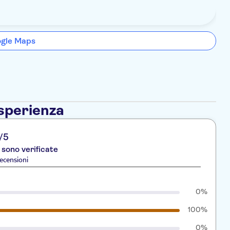
ogle Maps
esperienza
/5
 sono verificate
ecensioni
0%
100%
0%