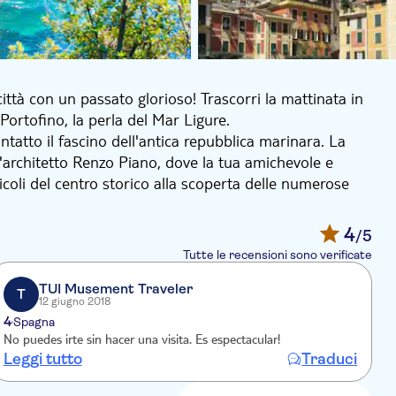
ittà con un passato glorioso! Trascorri la mattinata in
 Portofino, la perla del Mar Ligure.
tatto il fascino dell'antica repubblica marinara. La
ll'architetto Renzo Piano, dove la tua amichevole e
vicoli del centro storico alla scoperta delle numerose
pullman dotato di aria condizionata per un giro
4
/5
olfo dei Delfini per via del grande branco di delfini
Tutte le recensioni sono verificate
raggiungere la pittoresca cittadina di Santa Margherita
porterà nell'incantevole villaggio di pescatori di
TUI Musement Traveler
T
12 giugno 2018
 la cui bellezza è stata narrata nel corso dei millenni
4
4
Spagna
No puedes irte sin hacer una visita. Es espectacular!
Leggi tutto
Traduci