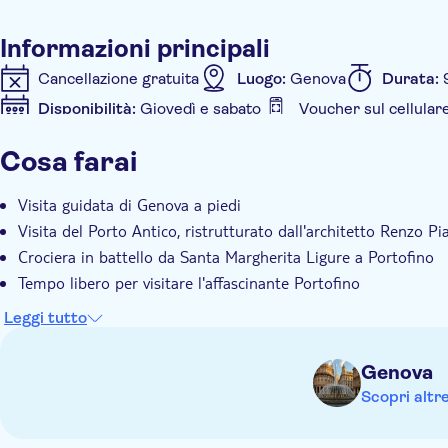
Informazioni principali
Cancellazione gratuita
Luogo:
Genova
Durata:
Disponibilità:
Giovedì e sabato
Voucher sul cellular
Informazioni aggiuntive
Cosa farai
Conferma istantanea
Tour di gruppo
Trasporto 
Visita guidata di Genova a piedi
Visita del Porto Antico, ristrutturato dall'architetto Renzo Pi
Crociera in battello da Santa Margherita Ligure a Portofino
Tempo libero per visitare l'affascinante Portofino
Leggi tutto
Genova
Scopri altr