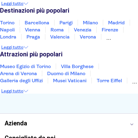
Norvegia
Oman
Slovenia
Thailandia
Leggi tutto
Tunisia
Turchia
Vietnam
Destinazioni più popolari
Torino
Barcellona
Parigi
Milano
Madrid
Napoli
Vienna
Roma
Venezia
Firenze
Londra
Praga
Valencia
Verona
Budapest
Lisbona
Bologna
Malta
Leggi tutto
Genova
Palermo
Attrazioni più popolari
Museo Egizio di Torino
Villa Borghese
Arena di Verona
Duomo di Milano
Galleria degli Uffizi
Musei Vaticani
Torre Eiffel
Colosseo
Cappella Sistina
Museo del Louvre
Leggi tutto
Reggia di Caserta
Teatro alla Scala
Sagrada Familia
Pantheon
Giardino di Boboli
Torre di Pisa
Foro Romano
Etna
Casa Batlló
Napoli Sotterranea
Azienda