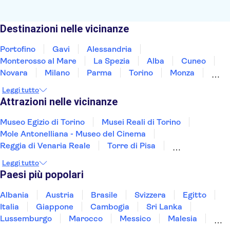
Destinazioni nelle vicinanze
Portofino
Gavi
Alessandria
Monterosso al Mare
La Spezia
Alba
Cuneo
Novara
Milano
Parma
Torino
Monza
Pisa
Lucca
Livorno
Leggi tutto
Attrazioni nelle vicinanze
Museo Egizio di Torino
Musei Reali di Torino
Mole Antonelliana - Museo del Cinema
Reggia di Venaria Reale
Torre di Pisa
Napoli Sotterranea
Scavi di Pompei
Leggi tutto
Cenacolo Vinciano - L'Ultima Cena
Musei Vaticani
Paesi più popolari
Museum of Senses
Cappella Sistina
Isole Borromee
Reggia di Caserta
Albania
Austria
Brasile
Svizzera
Egitto
Palazzo Ducale di Venezia
Murano e Burano
Italia
Giappone
Cambogia
Sri Lanka
Lussemburgo
Marocco
Messico
Malesia