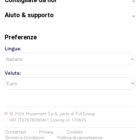
Consigliate da noi
Aiuto & supporto
Preferenze
Lingua:
Valuta:
© 2026 Musement S.p.A, parte di TUI Group
VAT IT07978000961 Licenza nº 170695
Contattaci
Privacy
Cookies
Termini e Condizioni
Politica di cancellazione