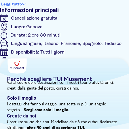
porto marittimo e tutta la straordinaria architettura di uno dei
Leggi tutto
principali centri economici d'Italia e di prendere tutto il fascino
Informazioni principali
e il patrimonio del centro medievale della città, patrimonio
Cancellazione gratuita
dell'UNESCO.
Il tour inizierà dal porto rinnovato e proseguirà attraverso il
Luogo:
Genova
labirinto intricato di vicoli medievali fino alla splendida
Durata:
2 ore 30 minuti
Cattedrale di San Lorenzo.
Lingua:
Inglese, Italiano, Francese, Spagnolo, Tedesco
Ti dirigerai quindi verso Piazza de Ferrari; troverai il Teatro
dell'Opera, il Palazzo dei Dogi e l'Accademia di Belle Arti,
Disponibilità:
Tutti i giorni
passando per Piazza San Matteo prima che l'esperienza si
Voucher sul cellulare accettato
concluda in Via Garibaldi. Sarai sicuro di scattare alcune
Informazioni aggiuntive
splendide foto degli splendidi edifici e palazzi storici dell'era
Conferma istantanea
d'oro dell'antica Repubblica di Genova.
Perché scegliere TUI Musement
Vai al cuore delle destinazioni con i nostri tour e attività unici:
Tour privato
creati dalla gente del posto, curati da noi.
Tour privato
Solo il meglio
I dettagli che fanno il viaggio: una sosta in più, un angolo
segreto…
Scegliamo solo il meglio.
Create da noi
Costruite su ciò che ami. Modellate da ciò che ci dici. Realizzate
sfruttando
oltre 50 anni di esperienza TUI.