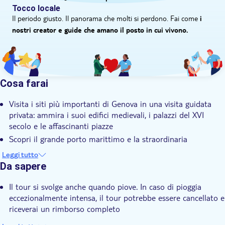
Tocco locale
Il periodo giusto. Il panorama che molti si perdono. Fai come
i
nostri creator e guide che amano il posto in cui vivono.
Cosa farai
Visita i siti più importanti di Genova in una visita guidata
privata: ammira i suoi edifici medievali, i palazzi del XVI
secolo e le affascinanti piazze
Scopri il grande porto marittimo e la straordinaria
architettura del centro medievale della città, patrimonio
Leggi tutto
dell'UNESCO
Da sapere
Esplora Piazza de Ferrari, il Teatro dell'Opera, il Palazzo dei
Dogi, l'Accademia di Belle Arti e molto altro
Il tour si svolge anche quando piove. In caso di pioggia
eccezionalmente intensa, il tour potrebbe essere cancellato e
riceverai un rimborso completo