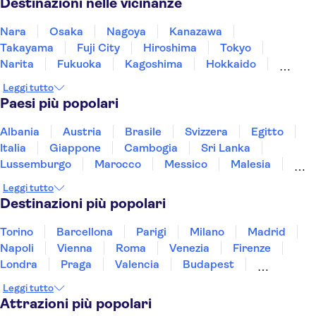
Destinazioni nelle vicinanze
Nara
Osaka
Nagoya
Kanazawa
Takayama
Fuji City
Hiroshima
Tokyo
Narita
Fukuoka
Kagoshima
Hokkaido
Sapporo
Okinawa
Leggi tutto
Paesi più popolari
Albania
Austria
Brasile
Svizzera
Egitto
Italia
Giappone
Cambogia
Sri Lanka
Lussemburgo
Marocco
Messico
Malesia
Norvegia
Oman
Slovenia
Thailandia
Leggi tutto
Tunisia
Turchia
Vietnam
Destinazioni più popolari
Torino
Barcellona
Parigi
Milano
Madrid
Napoli
Vienna
Roma
Venezia
Firenze
Londra
Praga
Valencia
Budapest
Verona
Lisbona
Bologna
Malta
Genova
Leggi tutto
Palermo
Attrazioni più popolari