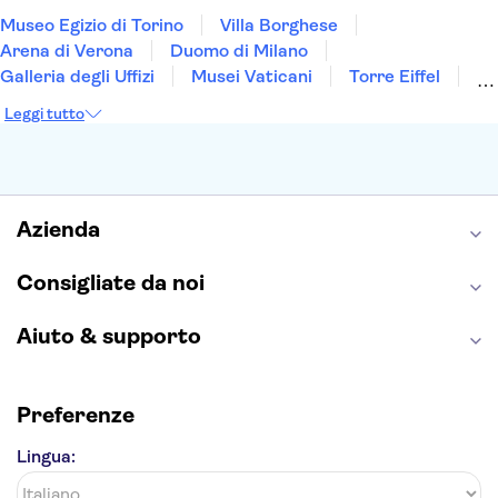
Museo Egizio di Torino
Villa Borghese
Arena di Verona
Duomo di Milano
Galleria degli Uffizi
Musei Vaticani
Torre Eiffel
Colosseo
Cappella Sistina
Museo del Louvre
Leggi tutto
Reggia di Caserta
Teatro alla Scala
Sagrada Familia
Pantheon
Giardino di Boboli
Torre di Pisa
Foro Romano
Etna
Casa Batlló
Napoli Sotterranea
Azienda
Consigliate da noi
Aiuto & supporto
Preferenze
Lingua: