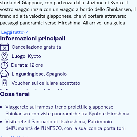
storia del Giappone, con partenza dalla stazione di Kyoto. Il
vostro viaggio inizia con un viaggio a bordo dello Shinkansen, il
treno ad alta velocità giapponese, che vi porterà attraverso
paesaggi panoramici verso Hiroshima. All'arrivo, una guida
locale vi attende per condurvi alla scoperta della città.
Leggi tutto
Un breve viaggio in traghetto vi condurrà alla prima tappa,
Informazioni principali
l'isola di Miyajima, famosa per il Santuario di Itsukushima,
Cancellazione gratuita
Patrimonio dell'Umanità dell'UNESCO, dove potrete
passeggiare tra i luoghi sacri, ammirando il cancello torii che
Luogo:
Kyoto
sembra galleggiare sull'acqua durante l'alta marea. Durante il
Durata:
12 ore
percorso si incontrano templi e giardini, la cui bellezza è
Lingua:
Inglese, Spagnolo
amplificata dalla fioritura dei ciliegi in primavera.
Il tour prosegue poi verso il Parco del Memoriale della Pace di
Voucher sul cellulare accettato
Hiroshima, simbolo di memoria e speranza. Qui si può
Informazioni aggiuntive
Cosa farai
ammirare la cupola della bomba atomica e riflettere sul
Conferma istantanea
messaggio di pace di Hiroshima.
Viaggerete sul famoso treno proiettile giapponese
Ingresso incluso
La giornata si conclude con il ritorno a Kyoto a bordo del treno
Shinkansen con viste panoramiche tra Kyoto e Hiroshima.
ad alta velocità, un'escursione che permette di conoscere la
Visita guidata
Visiterete il Santuario di Itsukushima, Patrimonio
storia e le bellezze naturali del Giappone.
Voucher elettronico
dell'Umanità dell'UNESCO, con la sua iconica porta torii
galleggiante.
Tour di gruppo