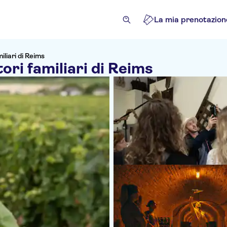
La mia prenotazion
liari di Reims
ri familiari di Reims