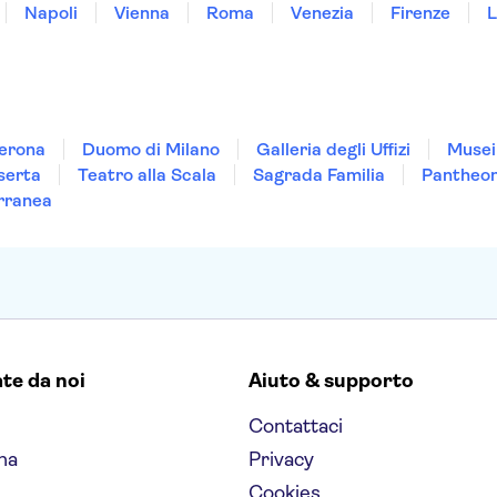
Napoli
Vienna
Roma
Venezia
Firenze
L
Verona
Duomo di Milano
Galleria degli Uffizi
Musei
serta
Teatro alla Scala
Sagrada Familia
Pantheo
rranea
ate da noi
Aiuto & supporto
Contattaci
na
Privacy
Cookies