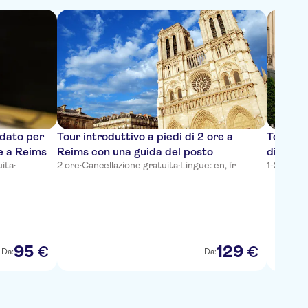
idato per
Tour introduttivo a piedi di 2 ore a
Tour a p
e a Reims
Reims con una guida del posto
di Reim
uita
·
2 ore
·
Cancellazione gratuita
·
Lingue: en, fr
1-2 ore
·
Ca
95
129
€
€
Da:
Da: