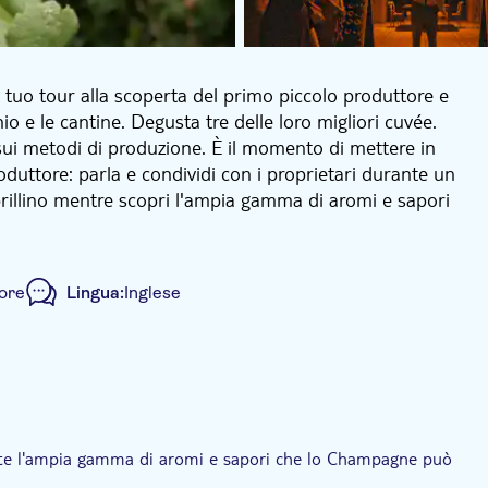
tuo tour alla scoperta del primo piccolo produttore e
hio e le cantine. Degusta tre delle loro migliori cuvée.
sui metodi di produzione. È il momento di mettere in
duttore: parla e condividi con i proprietari durante un
e brillino mentre scopri l'ampia gamma di aromi e sapori
a del centro di Reims.
 ore
Lingua:
Inglese
rivato
Trasporto incluso
prite l'ampia gamma di aromi e sapori che lo Champagne può