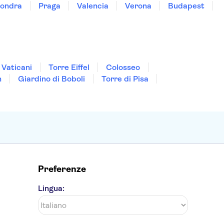
ondra
Praga
Valencia
Verona
Budapest
 Vaticani
Torre Eiffel
Colosseo
n
Giardino di Boboli
Torre di Pisa
Preferenze
Lingua: