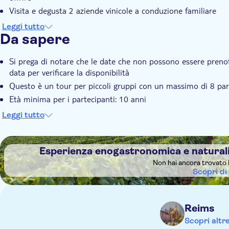
Visita e degusta 2 aziende vinicole a conduzione familiare
Parla e condividi con i proprietari durante un tour della loro
Leggi tutto
Da sapere
Si prega di notare che le date che non possono essere prenota
data per verificare la disponibilità
Questo è un tour per piccoli gruppi con un massimo di 8 par
Età minima per i partecipanti: 10 anni
Tutti i bambini devono essere accompagnati da un adulto
Leggi tutto
Non dimenticare di portare una giacca perché la temperatura
Per il tour è richiesto un minimo di due partecipanti; se è pre
DSA1Esperienza enogastronomica e naturalistica nella regione 
(telefono o e-mail) per riprogrammare o rimborsare l'import
Esperienza enogastronomica e naturali
Non hai ancora trovato 
Scopri di
Reims
Scopri altr