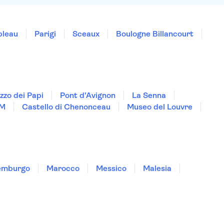
bleau
Parigi
Sceaux
Boulogne Billancourt
zzo dei Papi
Pont d'Avignon
La Senna
M
Castello di Chenonceau
Museo del Louvre
emburgo
Marocco
Messico
Malesia