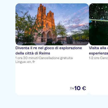
Diventa il re nel gioco di esplorazione
Visita all
della città di Reims
esperienza
1 ora 30 minuti
·
Cancellazione gratuita
·
1-2 ore
·
Cance
Champag
Lingue: en, fr
10
€
Da: