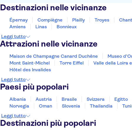
Destinazioni nelle vicinanze
Épernay
Compiègne
Plailly
Troyes
Chanti
Amiens
Linas
Bonnieux
Leggi tutto
Attrazioni nelle vicinanze
Maison de Champagne Canard Duchêne
Museo d'O
Mont Saint-Michel
Torre Eiffel
Valle della Loira e
Hôtel des Invalides
Leggi tutto
Paesi più popolari
Albania
Austria
Brasile
Svizzera
Egitto
Norvegia
Oman
Slovenia
Thailandia
Tuni
Leggi tutto
Destinazioni più popolari