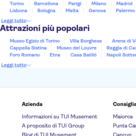
Torino
Barcellona
Parigi
Milano
Madrid
Lisbona
Bologna
Malta
Genova
Palermo
Leggi tutto
Attrazioni più popolari
Museo Egizio di Torino
Villa Borghese
Arena di 
Cappella Sistina
Museo del Louvre
Reggia di Ca
Foro Romano
Etna
Casa Batlló
Napoli Sotte
Leggi tutto
Azienda
Consigli
Informazioni su TUI Musement
Maiorca
A proposito di TUI Group
Punta Ca
Blog di TUI Musement
Cancun