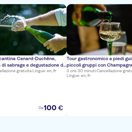
a cantina Canard-Duchêne,
Tour gastronomico a piedi gu
 di sabrage e degustazione di
piccoli gruppi con Champagn
llazione gratuita
·
Lingue: en, fr
3 ore 30 minuti
·
Cancellazione grat
ne
Lingue: en, fr
100
€
Da: