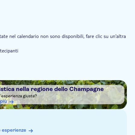
 tenuta
te nel calendario non sono disponibili, fare clic su un'altra
tecipanti
 media in cantina è di 10°C
notata solo una persona, il fornitore contatterà il cliente
dello Champagne
o totale
stica nella regione dello Champagne
l'esperienza giusta?
 più
e esperienze