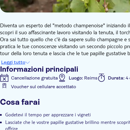
Diventa un esperto del "metodo champenoise" iniziando il 
scopri il suo affascinante lavoro visitando la tenuta, il torc
Ora sai tutto quello che c'è da sapere sullo champagne e 
pratica le tue conoscenze visitando un secondo piccolo pro
tour della loro tenuta e lascia che le tue papille gustativ
che lo Champagne può offrire attraverso 3 cuvée.
Leggi tutto
Il tour mattutino termina di fronte alla stazione ferroviari
Informazioni principali
Cancellazione gratuita
Luogo:
Reims
Durata:
4
Voucher sul cellulare accettato
Informazioni aggiuntive
Cosa farai
Conferma istantanea
Visita guidata
Tour semi-p
Godetevi il tempo per apprezzare i vigneti
Lasciate che le vostre papille gustative brillino mentre sco
offrire