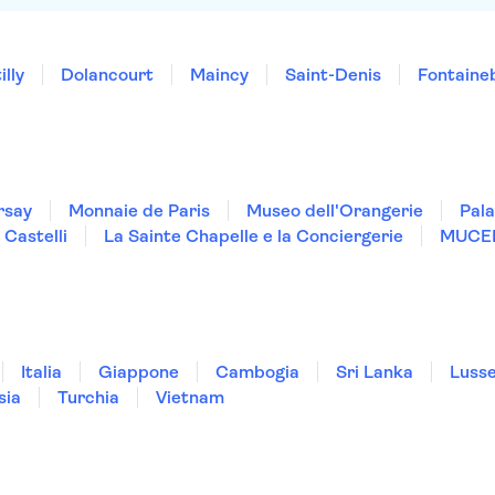
lly
Dolancourt
Maincy
Saint-Denis
Fontaine
rsay
Monnaie de Paris
Museo dell'Orangerie
Pala
 Castelli
La Sainte Chapelle e la Conciergerie
MUCE
Italia
Giappone
Cambogia
Sri Lanka
Luss
sia
Turchia
Vietnam