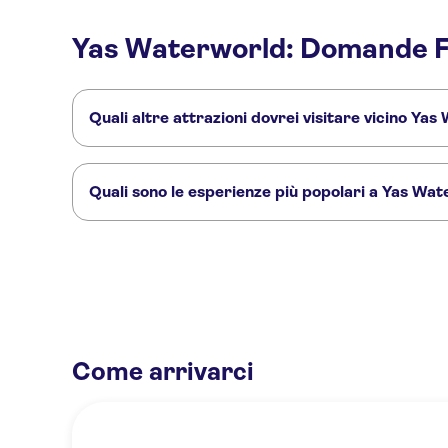
Yas Waterworld: Domande F
Quali altre attrazioni dovrei visitare vicino Ya
Ecco altre attrazioni da non perdere a Yas Waterworld:
Louvre Abu Dhabi
La Gran Moschea dello Sceicco Zayed
Cir
Quali sono le esperienze più popolari a Yas Wa
Queste sono le attività più amate a Yas Waterworld:
Yas Island Abu Dhabi, accesso a 4 parchi
Accesso a 3 parchi a 
Come arrivarci