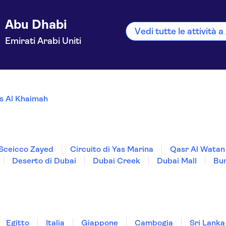
Abu Dhabi
Vedi tutte le attività 
Emirati Arabi Uniti
s Al Khaimah
 Sceicco Zayed
Circuito di Yas Marina
Qasr Al Watan
Deserto di Dubai
Dubai Creek
Dubai Mall
Bur
Egitto
Italia
Giappone
Cambogia
Sri Lanka