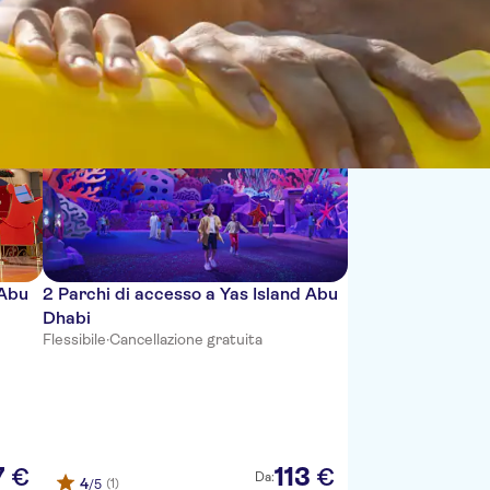
Sort by:
 Abu
2 Parchi di accesso a Yas Island Abu
Dhabi
Flessibile
·
Cancellazione gratuita
7
113
€
€
Da:
4
(1)
/5