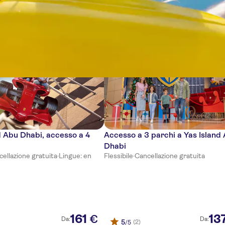
ze
d Abu Dhabi, accesso a 4
Accesso a 3 parchi a Yas Island
Dhabi
ellazione gratuita
·
Lingue: en
Flessibile
·
Cancellazione gratuita
161
13
€
Da:
Da:
5
(2)
/5