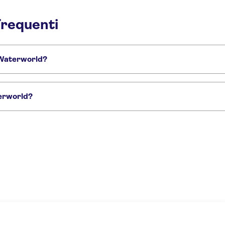
requenti
s Waterworld?
cuito di Yas Marina
Qasr Al Watan
Deserto di Abu Dhabi
Ferrari World ad
terworld?
Yas Island Abu Dhabi
2 Parchi di accesso a Yas Island Abu Dhabi
Biglietti Yas