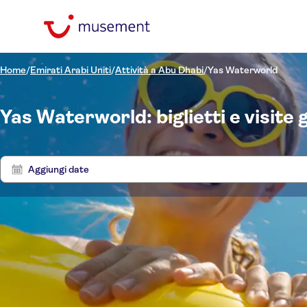
Home
/
Emirati Arabi Uniti
/
Attività a Abu Dhabi
/
Yas Waterworld
Yas Waterworld: biglietti e visite 
Aggiungi date
Filtra per prezzo
Biglie
(Adulto)
Hotel pickup
Opzioni biglietto
Big
Voucher elettronico
Filtra per categorie
€
€
Min
Max