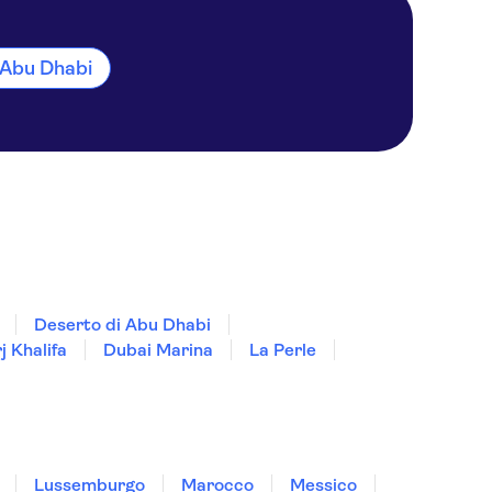
a Abu Dhabi
Deserto di Abu Dhabi
j Khalifa
Dubai Marina
La Perle
Lussemburgo
Marocco
Messico