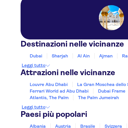
Destinazioni nelle vicinanze
Dubai
Sharjah
Al Ain
Ajman
Ra
Leggi tutto
Attrazioni nelle vicinanze
Louvre Abu Dhabi
La Gran Moschea dello
Ferrari World ad Abu Dhabi
Dubai Frame
Atlantis, The Palm
The Palm Jumeirah
Leggi tutto
Paesi più popolari
Albania
Austria
Brasile
Svizzera