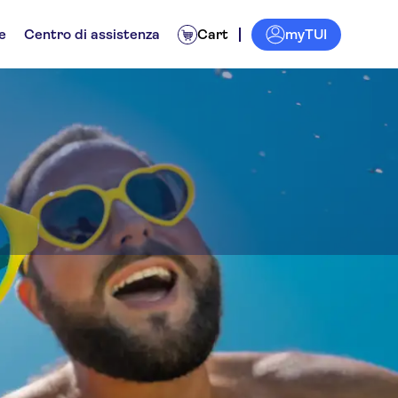
myTUI
e
Centro di assistenza
Cart
rld