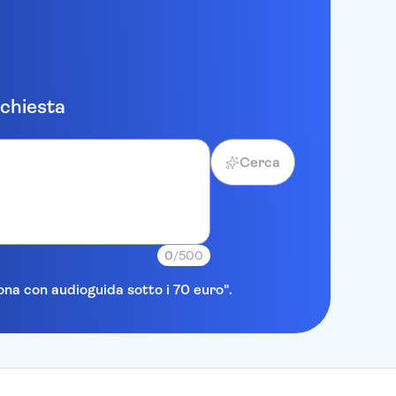
ichiesta
Cerca
0
/500
lona con audioguida sotto i 70 euro".