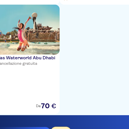
 Yas Waterworld Abu Dhabi
ancellazione gratuita
70
€
Da: