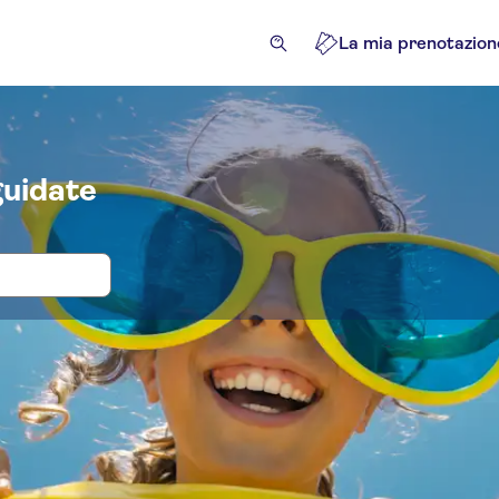
La mia prenotazion
guidate
tti d'ingresso e tour per Yas Waterwo
lietti ed eventi