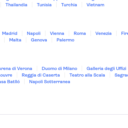
Thailandia
Tunisia
Turchia
Vietnam
Madrid
Napoli
Vienna
Roma
Venezia
Fir
Malta
Genova
Palermo
Arena di Verona
Duomo di Milano
Galleria degli Uffizi
Louvre
Reggia di Caserta
Teatro alla Scala
Sagra
sa Batlló
Napoli Sotterranea