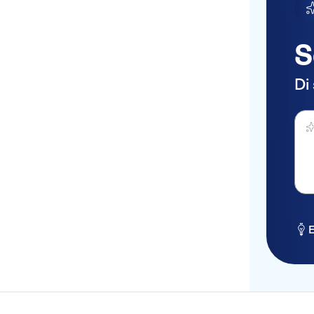
S
Di
Fai 
E