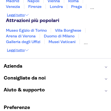
Madrid
Napoli
Vienna
Roma
Venezia
Firenze
Londra
Praga
Valencia
Budapest
Verona
Lisbona
Leggi tutto
Bologna
Malta
Genova
Palermo
Attrazioni più popolari
Museo Egizio di Torino
Villa Borghese
Arena di Verona
Duomo di Milano
Galleria degli Uffizi
Musei Vaticani
Torre Eiffel
Colosseo
Cappella Sistina
Leggi tutto
Museo del Louvre
Reggia di Caserta
Teatro alla Scala
Sagrada Familia
Pantheon
Giardino di Boboli
Torre di Pisa
Azienda
Foro Romano
Etna
Casa Batlló
Napoli Sotterranea
Consigliate da noi
Aiuto & supporto
Preferenze