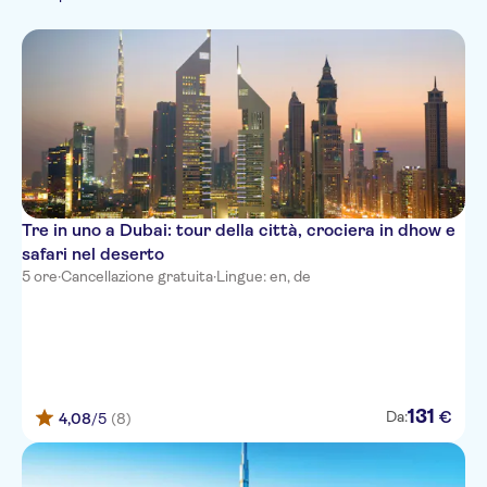
Spagnolo
Piccolo gruppo
Folklore
Imperdibili
Crociere
Italiano
Tour a piedi
Parchi a tema
Food & Drink
Tour con audioguida
Mercati e
Visite ai
Hop-On Hop-Off
Portoghese
Parchi acquatici
Luogo esclusivo
Cibo e
Barche
artigianato
monumenti
Russo
ristorazione
Gratis per i bambini
Musei e gallerie
Giapponese
d'arte
Cinese
Tre in uno a Dubai: tour della città, crociera in dhow e
safari nel deserto
5 ore
·
Cancellazione gratuita
·
Lingue: en, de
131
€
Da:
4,08
/5
(8)