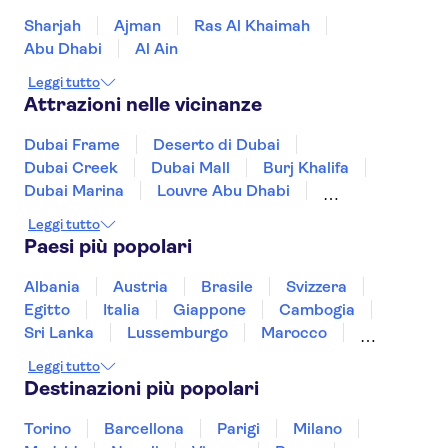
Sharjah
Ajman
Ras Al Khaimah
Abu Dhabi
Al Ain
Leggi tutto
Attrazioni nelle vicinanze
Dubai Frame
Deserto di Dubai
Dubai Creek
Dubai Mall
Burj Khalifa
Dubai Marina
Louvre Abu Dhabi
La Gran Moschea dello Sceicco Zayed
Leggi tutto
Circuito di Yas Marina
Qasr Al Watan
Paesi più popolari
La Perle
Atlantis, The Palm
The Palm Jumeirah
Deserto di Abu Dhabi
Albania
Austria
Brasile
Svizzera
Ferrari World ad Abu Dhabi
Egitto
Italia
Giappone
Cambogia
Sri Lanka
Lussemburgo
Marocco
Messico
Malesia
Norvegia
Oman
Leggi tutto
Slovenia
Thailandia
Tunisia
Turchia
Destinazioni più popolari
Vietnam
Torino
Barcellona
Parigi
Milano