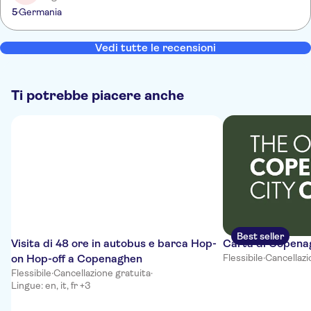
5
Germania
Vedi tutte le recensioni
Ti potrebbe piacere anche
Best seller
Visita di 48 ore in autobus e barca Hop-
Carta di Copena
on Hop-off a Copenaghen
Flessibile
·
Cancellazi
Flessibile
·
Cancellazione gratuita
·
Lingue: en, it, fr +3