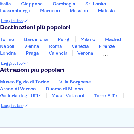
Italia
Giappone
Cambogia
Sri Lanka
Lussemburgo
Marocco
Messico
Malesia
Norvegia
Oman
Slovenia
Thailandia
Leggi tutto
Tunisia
Turchia
Vietnam
Destinazioni più popolari
Torino
Barcellona
Parigi
Milano
Madrid
Napoli
Vienna
Roma
Venezia
Firenze
Londra
Praga
Valencia
Verona
Budapest
Lisbona
Bologna
Malta
Leggi tutto
Genova
Palermo
Attrazioni più popolari
Museo Egizio di Torino
Villa Borghese
Arena di Verona
Duomo di Milano
Galleria degli Uffizi
Musei Vaticani
Torre Eiffel
Colosseo
Cappella Sistina
Museo del Louvre
Leggi tutto
Reggia di Caserta
Teatro alla Scala
Sagrada Familia
Pantheon
Giardino di Boboli
Torre di Pisa
Foro Romano
Etna
Casa Batlló
Napoli Sotterranea