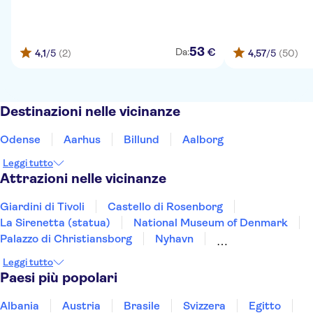
53
€
Da:
4,1
/5
(2)
4,57
/5
(50)
Destinazioni nelle vicinanze
Odense
Aarhus
Billund
Aalborg
Leggi tutto
Attrazioni nelle vicinanze
Giardini di Tivoli
Castello di Rosenborg
La Sirenetta (statua)
National Museum of Denmark
Palazzo di Christiansborg
Nyhavn
Castello di Kronborg
Legoland
Leggi tutto
Paesi più popolari
Albania
Austria
Brasile
Svizzera
Egitto