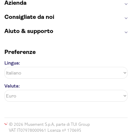
Azienda
Consigliate da noi
Aiuto & supporto
Preferenze
Lingua:
Valuta:
© 2026 Musement S.p.A, parte di TUI Group
VAT IT07978000961 Licenza nº 170695