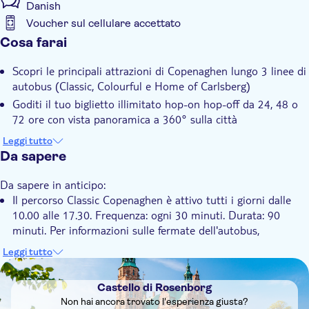
Danish
durante l’estate.
Voucher sul cellulare accettato
Informazioni aggiuntive
Cosa farai
Conferma istantanea
Scopri le principali attrazioni di Copenaghen lungo 3 linee di
Tour con audioguida
autobus (Classic, Colourful e Home of Carlsberg)
Voucher elettronico
Goditi il tuo biglietto illimitato hop-on hop-off da 24, 48 o
72 ore con vista panoramica a 360° sulla città
Con audioguida
Scopri la storia e la cultura di Copenaghen grazie alle
Leggi tutto
Trasporto incluso
audioguide disponibili in 12 lingue
Da sapere
Da sapere in anticipo:
Il percorso Classic Copenaghen è attivo tutti i giorni dalle
10.00 alle 17.30. Frequenza: ogni 30 minuti. Durata: 90
minuti. Per informazioni sulle fermate dell'autobus,
consultare la mappa nella galleria fotografica
Leggi tutto
Gli autobus sono dotati di sistemi audio che trasmettono
DSA1Castello di Rosenborg
commenti preregistrati in inglese, spagnolo, francese, danese,
Castello di Rosenborg
tedesco e italiano
Non hai ancora trovato l'esperienza giusta?