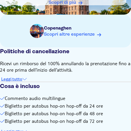
Si prega di notare che gli orari di servizio, la frequenza delle
Scopri di più
corse e le tappe possono subire variazioni in qualsiasi
momento e senza preavviso
Si avvisa che la fermata n. 11, Piazza del Municipio, è chiusa
fino a nuovo avviso a causa di lavori di costruzione
Copenaghen
Scopri altre esperienze
Il voucher è valido per 12 mesi dalla data di acquisto
Bambini (da 0 a 4 anni): gratuito
Politiche di cancellazione
Ricevi un rimborso del 100% annullando la prenotazione fino a
24 ore prima dell'inizio dell'attività.
Leggi tutto
Cosa è incluso
Commento audio multilingue
Biglietto per autobus hop-on hop-off da 24 ore
Biglietto per autobus hop-on hop-off da 48 ore
Biglietto per autobus hop-on hop-off da 72 ore