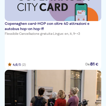
Copenaghen card-HOP con oltre 40 attrazioni e
autobus hop-on hop-ff
Flessibile
·
Cancellazione gratuita
·
Lingue: en, it, fr +3
81
€
Da:
4,6
/5
(2)