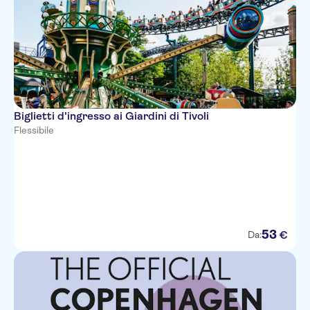
Biglietti d'ingresso ai Giardini di Tivoli
Flessibile
53
€
Da: