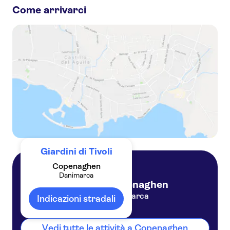
Come arrivarci
Copenaghen card-HOP con oltre 40 attrazioni e autobus hop-on hop-ff
Escape Tour, sfida cittadina interattiva e autoguidata a Copenaghen
Biglietti d'ingresso per i Giardini di Tivoli
Giardini di Tivoli
Copenaghen
Danimarca
Copenaghen
Danimarca
Indicazioni stradali
Vedi tutte le attività a Copenaghen