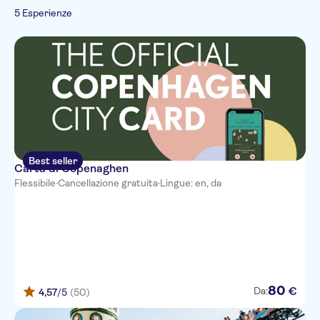
Spagnolo
Parchi a tema
5 Esperienze
Escursioni e tour in giornata
Francese
Italiano
Turismo e tradizioni
Olandese
Città
Best seller
Carta di Copenaghen
Flessibile
·
Cancellazione gratuita
·
Lingue: en, da
80
€
Da:
4,57
/5
(50)