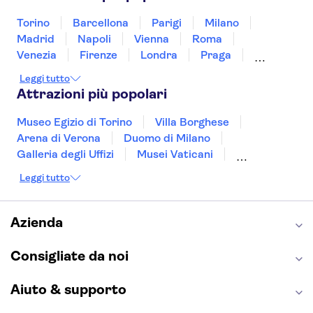
Vietnam
Torino
Barcellona
Parigi
Milano
Madrid
Napoli
Vienna
Roma
Venezia
Firenze
Londra
Praga
Valencia
Verona
Budapest
Lisbona
Leggi tutto
Bologna
Malta
Genova
Palermo
Attrazioni più popolari
Museo Egizio di Torino
Villa Borghese
Arena di Verona
Duomo di Milano
Galleria degli Uffizi
Musei Vaticani
Torre Eiffel
Colosseo
Cappella Sistina
Leggi tutto
Museo del Louvre
Reggia di Caserta
Teatro alla Scala
Sagrada Familia
Pantheon
Giardino di Boboli
Torre di Pisa
Azienda
Foro Romano
Etna
Casa Batlló
Napoli Sotterranea
Consigliate da noi
Aiuto & supporto