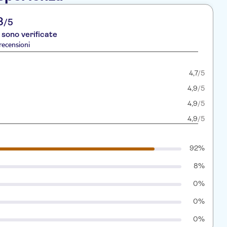
8
/5
 sono verificate
recensioni
4,7
/5
4,9
/5
4,9
/5
4,9
/5
92%
8%
0%
0%
0%