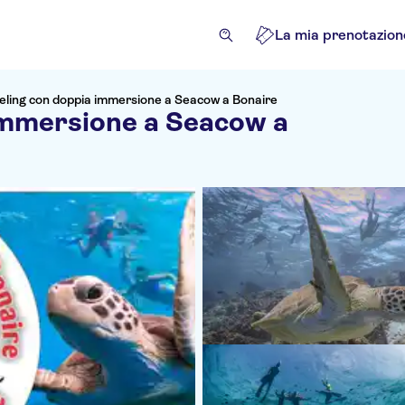
La mia prenotazion
keling con doppia immersione a Seacow a Bonaire
 immersione a Seacow a