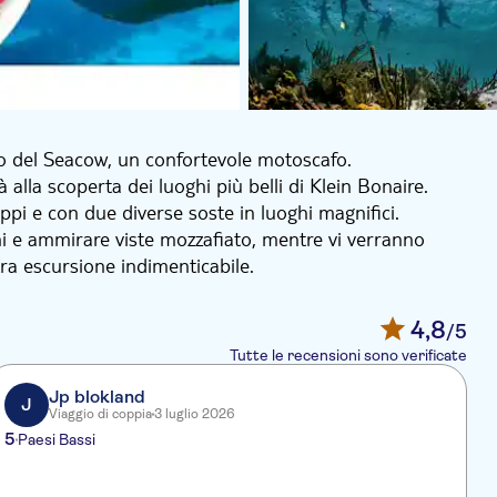
rdo del Seacow, un confortevole motoscafo.
lla scoperta dei luoghi più belli di Klein Bonaire.
ppi e con due diverse soste in luoghi magnifici.
rni e ammirare viste mozzafiato, mentre vi verranno
tra escursione indimenticabile.
4,8
/5
Tutte le recensioni sono verificate
Jp blokland
J
Viaggio di coppia
3 luglio 2026
5
4
Paesi Bassi
H
d