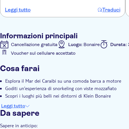
Leggi tutto
Traduci
Informazioni principali
Cancellazione gratuita
Luogo:
Bonaire
Durata:
Voucher sul cellulare accettato
Informazioni aggiuntive
Cosa farai
Pasti inclusi
Subject expert guide
Tour semi-pr
Esplora il Mar dei Caraibi su una comoda barca a motore
Goditi un'esperienza di snorkeling con viste mozzafiato
Scopri i luoghi più belli nei dintorni di Klein Bonaire
Leggi tutto
Da sapere
Sapere in anticipo: