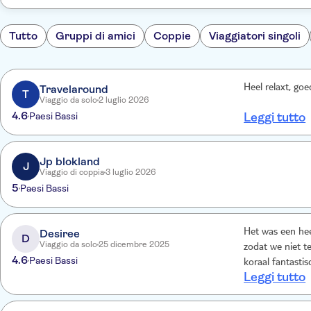
Tutto
Gruppi di amici
Coppie
Viaggiatori singoli
Travelaround
Heel relaxt, goe
T
Viaggio da solo
2 luglio 2026
4.6
Paesi Bassi
Leggi tutto
Jp blokland
J
Viaggio di coppia
3 luglio 2026
5
Paesi Bassi
Desiree
Het was een hee
D
Viaggio da solo
25 dicembre 2025
zodat we niet t
4.6
Paesi Bassi
koraal fantasti
Leggi tutto