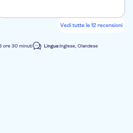
z
L
b
Vedi tutte le 12 recensioni
3 ore 30 minuti
Lingua:
Inglese, Olandese
ivato