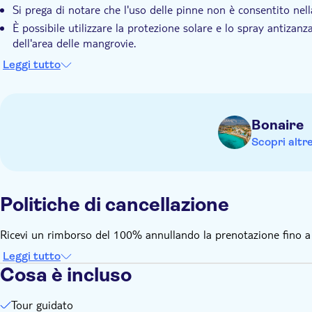
Si prega di notare che l'uso delle pinne non è consentito nel
È possibile utilizzare la protezione solare e lo spray antizanz
dell'area delle mangrovie.
Per tutte le attività acquatiche nel Parco Marino, è necessar
Leggi tutto
iscrizione. Per maggiori informazioni e per acquistare la quota di
Per raggiungere il punto di partenza di questo tour, è necess
Bonaire
Scopri altr
Politiche di cancellazione
Ricevi un rimborso del 100% annullando la prenotazione fino a 48
Leggi tutto
Cosa è incluso
Tour guidato