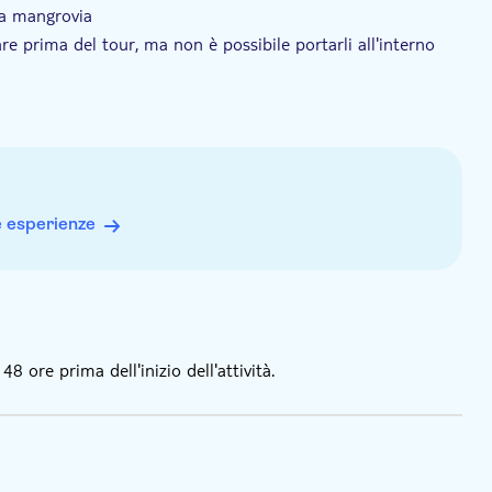
la mangrovia
are prima del tour, ma non è possibile portarli all'interno
io presentare la prova del pagamento della quota di
 iscrizione, visita il sito ufficiale stinapa.org.
ario un veicolo autorizzato a guidare fuoristrada
e esperienze
 ore prima dell'inizio dell'attività.