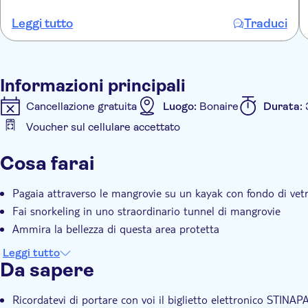
Leggi tutto
Traduci
Informazioni principali
Cancellazione gratuita
Luogo:
Bonaire
Durata:
Voucher sul cellulare accettato
Informazioni aggiuntive
Cosa farai
Visita guidata
Local touch
Pagaia attraverso le mangrovie su un kayak con fondo di vet
Fai snorkeling in uno straordinario tunnel di mangrovie
Ammira la bellezza di questa area protetta
Leggi tutto
Da sapere
Ricordatevi di portare con voi il biglietto elettronico STIN