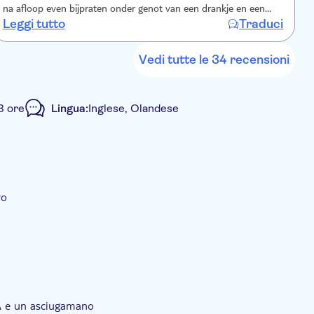
na afloop even bijpraten onder genot van een drankje en een
o
Leggi tutto
Traduci
L
stroopwafel
Vedi tutte le 34 recensioni
3 ore
Lingua:
Inglese, Olandese
ro
APA e un asciugamano