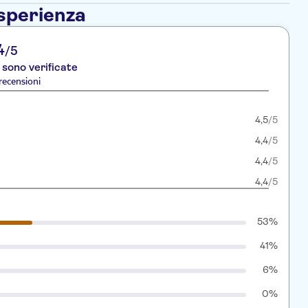
esperienza
4
/5
 sono verificate
recensioni
4,5
/5
4,4
/5
4,4
/5
4,4
/5
53%
41%
6%
0%