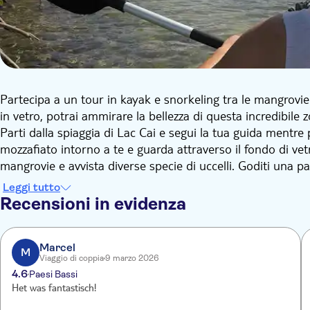
Partecipa a un tour in kayak e snorkeling tra le mangrovie
in vetro, potrai ammirare la bellezza di questa incredibile
Parti dalla spiaggia di Lac Cai e segui la tua guida mentr
mozzafiato intorno a te e guarda attraverso il fondo di vet
mangrovie e avvista diverse specie di uccelli. Goditi una 
osserva le innumerevoli specie di pesci, coralli e spugne.
Leggi tutto
Le mangrovie sono protette e fanno parte del trattato RAM
Recensioni in evidenza
animali. Di ritorno sulla spiaggia di Lac Cai, potrete gust
guida vi mostrerà un posto dove avvistare le tartarughe, 
Marcel
M
Viaggio di coppia
9 marzo 2026
4.6
Paesi Bassi
Het was fantastisch!