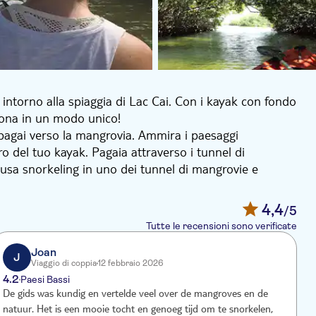
 intorno alla spiaggia di Lac Cai. Con i kayak con fondo
 zona in un modo unico!
e pagai verso la mangrovia. Ammira i paesaggi
ro del tuo kayak. Pagaia attraverso i tunnel di
pausa snorkeling in uno dei tunnel di mangrovie e
SAR, in quanto luogo di nascita di diverse specie
4,4
/5
are un punch alla frutta con uno spuntino. La vostra
Tutte le recensioni sono verificate
dove potrete fare snorkeling in autonomia.
Joan
J
Viaggio di coppia
12 febbraio 2026
4.2
4
Paesi Bassi
De gids was kundig en vertelde veel over de mangroves en de
D
natuur. Het is een mooie tocht en genoeg tijd om te snorkelen,
é