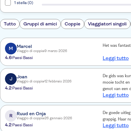
1 stella (0)
Tutto
Gruppi di amici
Coppie
Viaggiatori singoli
Marcel
Het was fantast
M
Viaggio di coppia
9 marzo 2026
4.6
Paesi Bassi
Leggi tutto
Joan
De gids was kun
J
Viaggio di coppia
12 febbraio 2026
mooie tocht en 
4.2
Paesi Bassi
genot van een d
Leggi tutto
Ruud en Onja
De goede uitleg
R
Viaggio di coppia
26 gennaio 2026
grappig. Haar n
4.2
Paesi Bassi
Leggi tutto