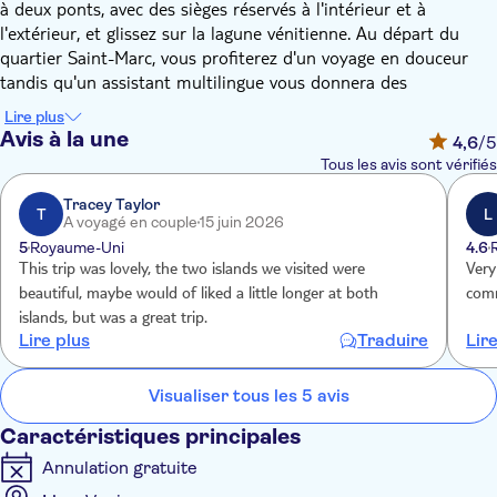
à deux ponts, avec des sièges réservés à l'intérieur et à
l'extérieur, et glissez sur la lagune vénitienne. Au départ du
quartier Saint-Marc, vous profiterez d'un voyage en douceur
tandis qu'un assistant multilingue vous donnera des
informations sur la vie et les traditions vénitiennes.
Lire plus
Après environ 30 minutes, vous arriverez à Murano et visiterez
Avis à la une
4,6
/5
une verrerie pour assister à une démonstration de soufflage de
Tous les avis sont vérifiés
verre par un maître verrier, expliquée en cinq langues.
Vous continuerez ensuite vers Burano, célèbre pour ses
Tracey Taylor
T
L
A voyagé en couple
15 juin 2026
maisons colorées. Vous disposerez de temps libre sur l'île pour
5
Royaume-Uni
4.6
explorer de manière indépendante, admirer l'artisanat
This trip was lovely, the two islands we visited were
Very
traditionnel de la dentelle ou goûter aux célèbres biscuits
beautiful, maybe would of liked a little longer at both
comm
bussolai de l'île.
islands, but was a great trip.
Lire plus
Traduire
Lir
Visualiser tous les 5 avis
Caractéristiques principales
Annulation gratuite