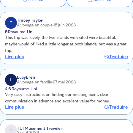
Tracey Taylor
T
A voyagé en couple
15 juin 2026
5
Royaume-Uni
This trip was lovely, the two islands we visited were beautiful,
maybe would of liked a little longer at both islands, but was a great
trip.
Lire plus
Traduire
LucyEllen
L
A voyagé en famille
27 mai 2026
4.6
Royaume-Uni
Very easy instructions on finding our meeting point, clear
communication in advance and excellent value for money.
Lire plus
Traduire
TUI Musement Traveler
T
2 avril 2026