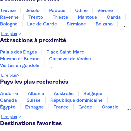
Trévise
Jesolo
Padoue
Udine
Vérone
Ravenne
Trento
Trieste
Mantoue
Garda
Bologne
Lac de Garde
Sirmione
Bolzano
Modène
Lire plus
Attractions à proximité
Palais des Doges
Place Saint-Marc
Murano et Burano
Carnaval de Venise
Visites en gondole
Dégustations de plats et de vins à Venise
Lire plus
Transport à Venise
Théâtre La Fenice
Pays les plus recherchés
San Giorgio Maggiore
Le Musée Égyptologique de Turin
Tour de Pise
Andorre
Albanie
Australie
Belgique
Musées du Vatican
Musées royaux de Turin
Canada
Suisse
République dominicaine
Îles Borromées
La Chapelle Sixtine
Égypte
Espagne
France
Grèce
Croatie
Irlande
Islande
Italie
Maroc
Malaisie
Lire plus
Thaïlande
Tunisie
Turquie
Destinations favorites