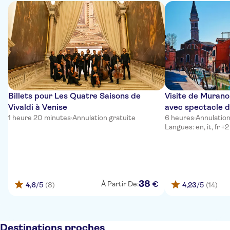
Billets pour Les Quatre Saisons de
Visite de Murano
Vivaldi à Venise
avec spectacle d
1 heure 20 minutes
·
Annulation gratuite
depuis Venise
6 heures
·
Annulation
Langues: en, it, fr +2
38
€
À Partir De:
4,6
/5
(8)
4,23
/5
(14)
Destinations proches