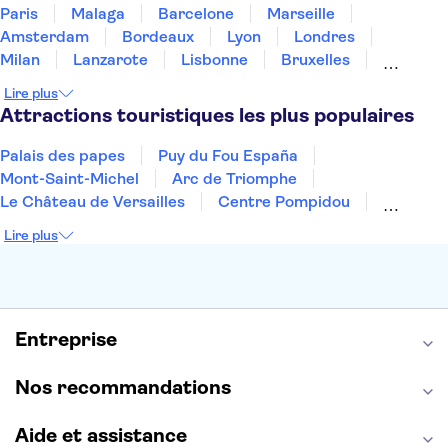
Paris
Malaga
Barcelone
Marseille
Amsterdam
Bordeaux
Lyon
Londres
Milan
Lanzarote
Lisbonne
Bruxelles
Prague
Nice
Marrakech
Budapest
Lire plus
Dubai
Copenhague
Minorque
Montpellier
Attractions touristiques les plus populaires
Palais des papes
Puy du Fou España
Mont-Saint-Michel
Arc de Triomphe
Le Château de Versailles
Centre Pompidou
Palais des Doges
Tour Eiffel
Colisée
Lire plus
La Chapelle Sixtine
Musée du Louvre
La Sagrada Familia
Musée d'Orsay
Statue de la Liberté
Tour de Pise
Cathédrale Notre Dame
Montmartre
Giverny
Entreprise
Opéra Garnier
Alhambra
Nos recommandations
Aide et assistance