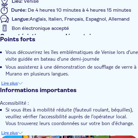
Lieu:
Venise
Durée:
De 4 heures 10 minutes à 4 heures 15 minutes
Langue:
Anglais, Italien, Français, Espagnol, Allemand
Bon électronique accepté
Caractéristiques supplémentaires
Points forts
Confirmation instantanée
Vous découvrirez les îles emblématiques de Venise lors d'une
Groupe réduit
visite guidée en bateau d'une demi-journée
Bon numérique
Vous assisterez à une démonstration de soufflage de verre à
Transport inclus
Murano en plusieurs langues.
Vous verrez les maisons colorées de Burano et découvrirez
Animaux acceptés
Lire plus
la vie et les traditions locales.
Informations importantes
Accessibilité :
Si vous êtes à mobilité réduite (fauteuil roulant, béquilles),
veuillez vérifier l'accessibilité auprès de l'opérateur local.
Vous trouverez leurs coordonnées sur votre bon d'échange.
Frais supplémentaires à payer sur place :
Lire plus
Veuillez noter que certains jours de l'année, tous les visiteurs