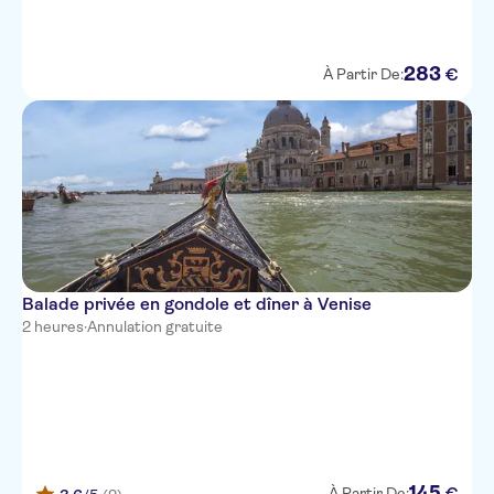
283
€
À Partir De:
Balade privée en gondole et dîner à Venise
2 heures
·
Annulation gratuite
145
€
À Partir De: