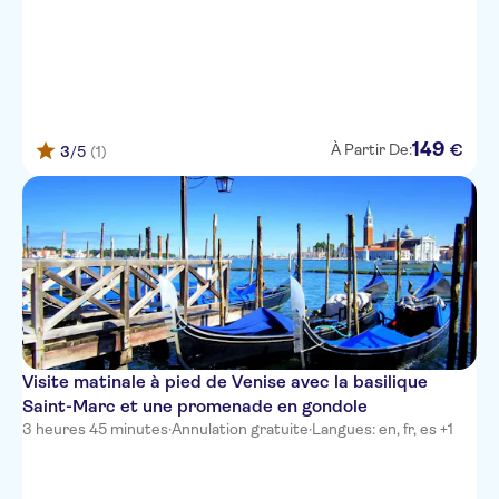
149
€
À Partir De:
3
/5
(1)
Visite matinale à pied de Venise avec la basilique
Saint-Marc et une promenade en gondole
3 heures 45 minutes
·
Annulation gratuite
·
Langues: en, fr, es +1