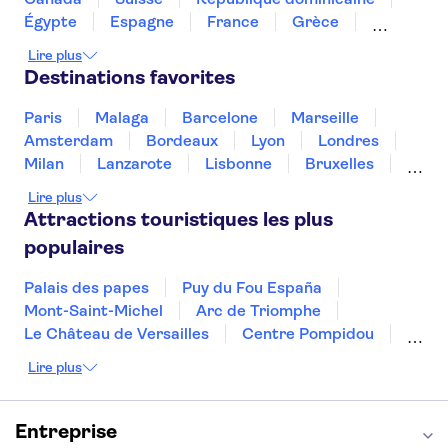
Mole Antonelliana - Musée national du Cinéma
Égypte
Espagne
France
Grèce
Palais royal de Venaria
Croatie
Irlande
Islande
Italie
Lire plus
La Cène de Léonard De Vinci
Maroc
Malaisie
Thaïlande
Tunisie
Destinations favorites
Turquie
Paris
Malaga
Barcelone
Marseille
Amsterdam
Bordeaux
Lyon
Londres
Milan
Lanzarote
Lisbonne
Bruxelles
Prague
Nice
Marrakech
Budapest
Lire plus
Dubai
Copenhague
Minorque
Montpellier
Attractions touristiques les plus
populaires
Palais des papes
Puy du Fou España
Mont-Saint-Michel
Arc de Triomphe
Le Château de Versailles
Centre Pompidou
Palais des Doges
Tour Eiffel
Colisée
Lire plus
La Chapelle Sixtine
Musée du Louvre
La Sagrada Familia
Musée d'Orsay
Statue de la Liberté
Tour de Pise
Entreprise