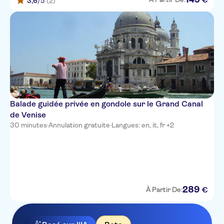
3,6
/5
(2)
Balade guidée privée en gondole sur le Grand Canal
de Venise
30 minutes
·
Annulation gratuite
·
Langues: en, it, fr +2
289
€
À Partir De: