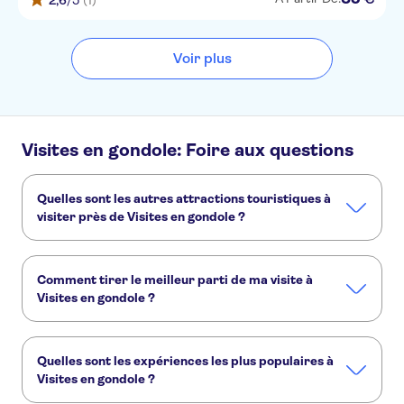
2,6
/5
(1)
Voir plus
Visites en gondole: Foire aux questions
Quelles sont les autres attractions touristiques à
visiter près de Visites en gondole ?
Voici d'autres sites touristiques à ne pas manquer à Visites
en gondole :
Comment tirer le meilleur parti de ma visite à
Palais des Doges
Place Saint-Marc
Murano et Burano
Visites en gondole ?
Carnaval de Venise
Dégustations de plats et de vins à Venise
Grâce aux expériences TUI Musement, vous aprofondissez la
découverte de votre destination :
Quelles sont les expériences les plus populaires à
Visite privée en gondole à Venise
Visites en gondole ?
Visite privée en gondole à la découverte de la Venise méconnue