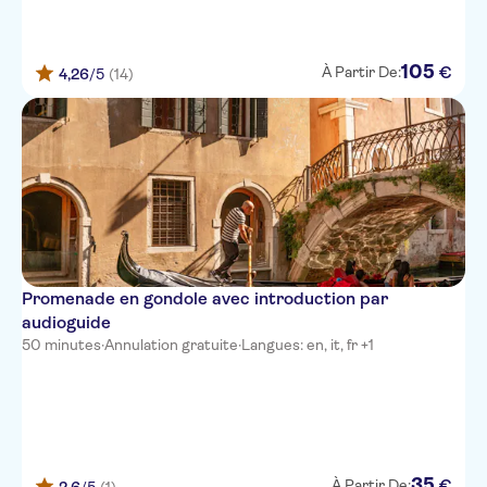
105
€
À Partir De:
4,26
/5
(14)
Promenade en gondole avec introduction par
audioguide
50 minutes
·
Annulation gratuite
·
Langues: en, it, fr +1
35
€
À Partir De: