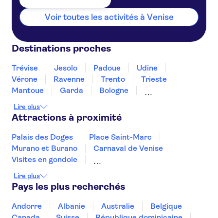
Voir toutes les activités à Venise
Destinations proches
Trévise
Jesolo
Padoue
Udine
Vérone
Ravenne
Trento
Trieste
Mantoue
Garda
Bologne
Lac de Garde
Sirmione
Bolzano
Lire plus
Attractions à proximité
Palais des Doges
Place Saint-Marc
Murano et Burano
Carnaval de Venise
Visites en gondole
Dégustations de plats et de vins à Venise
Lire plus
Le Musée Égyptologique de Turin
Pays les plus recherchés
Tour de Pise
Musées du Vatican
Musées royaux de Turin
Îles Borromées
Andorre
Albanie
Australie
Belgique
La Chapelle Sixtine
Canada
Suisse
République dominicaine