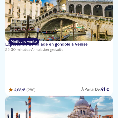
Meilleure vente
Expérience de balade en gondole à Venise
25-30 minutes
·
Annulation gratuite
41
€
À Partir De:
4,28
/5
(282)