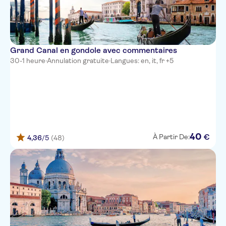
Grand Canal en gondole avec commentaires
30-1 heure
·
Annulation gratuite
·
Langues: en, it, fr +5
40
€
À Partir De:
4,36
/5
(48)