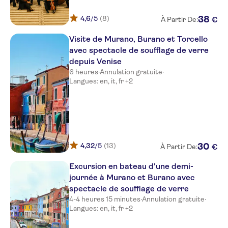
4,6
/5
(8)
38
€
À Partir De:
Visite de Murano, Burano et Torcello
avec spectacle de soufflage de verre
depuis Venise
6 heures
·
Annulation gratuite
·
Langues: en, it, fr +2
4,32
/5
(13)
30
€
À Partir De:
Excursion en bateau d'une demi-
journée à Murano et Burano avec
spectacle de soufflage de verre
4-4 heures 15 minutes
·
Annulation gratuite
·
Langues: en, it, fr +2