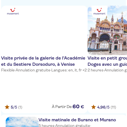
Visite privée de la galerie de l'Académie
Visite en petit gr
et du Sestiere Dorsoduro, à Venise
Doges avec un guid
Flexible
·
Annulation gratuite
·
Langues: en, it, fr +2
2 heures
·
Annulation g
60
€
À Partir De:
5
/5
(1)
4,96
/5
(11)
Visite matinale de Burano et Murano
5 heures
·
Annulation gratuite
·