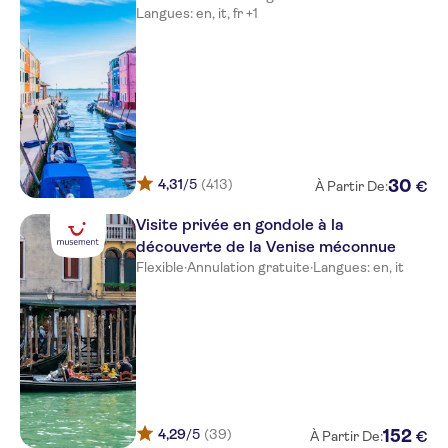
Langues: en, it, fr +1
4,31
/5
(413)
30
€
À Partir De:
Visite privée en gondole à la
découverte de la Venise méconnue
Flexible
·
Annulation gratuite
·
Langues: en, it
4,29
/5
(39)
152
€
À Partir De: