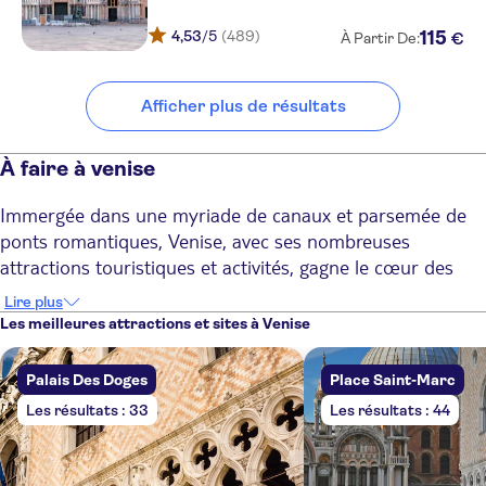
4,53
/5
(489)
115
€
À Partir De:
Afficher plus de résultats
À faire à venise
Immergée dans une myriade de canaux et parsemée de
ponts romantiques, Venise, avec ses nombreuses
attractions touristiques et activités, gagne le cœur des
visiteurs. Avec des sites allant de la beauté de la place
Lire plus
Saint-Marc à l'architecture du palais des Doges, en
Les meilleures attractions et sites à Venise
passant par le raffinement du théâtre La Fenice et la
tranquillité du ghetto juif, la plus célèbre des villes
Palais Des Doges
Place Saint-Marc
italiennes doit être visitée au moins une fois dans sa vie.
Les résultats : 33
Les résultats : 44
Offrez-vous une promenade romantique en gondole,
goûtez les cicchetti typiques et perdez-vous dans
l'incroyable patrimoine artistique. Et si vous ne savez pas