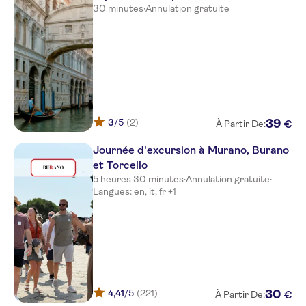
30 minutes
·
Annulation gratuite
3
/5
(2)
39
€
À Partir De:
Journée d'excursion à Murano, Burano
et Torcello
5 heures 30 minutes
·
Annulation gratuite
·
Langues: en, it, fr +1
4,41
/5
(221)
30
€
À Partir De: