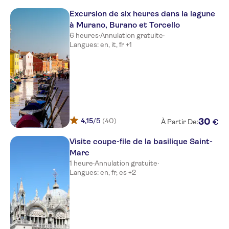
Excursion de six heures dans la lagune
à Murano, Burano et Torcello
6 heures
·
Annulation gratuite
·
Langues: en, it, fr +1
4,15
/5
(40)
30
€
À Partir De:
Visite coupe-file de la basilique Saint-
Marc
1 heure
·
Annulation gratuite
·
Langues: en, fr, es +2