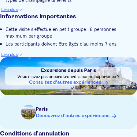
dégusterez 3 autres verres de champagne.
Visitez le domaine Champagne Nicolas Feuillatte et la tombe
Lire plus
de Dom Pérignon
Informations importantes
Dégustez 3 verres le matin et 3 verres l'après-midi
Cette visite s'effectue en petit groupe : 8 personnes
maximum par groupe
Les participants doivent être âgés d'au moins 7 ans
Lire plus
DSA1Excursions depuis Paris
Excursions depuis Paris
Vous n'avez pas encore trouvé la bonne expérience ?
Consultez d'autres expériences
Paris
Découvrez d'autres expériences
Conditions d’annulation