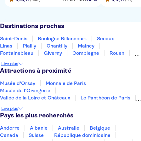
Destinations proches
Saint-Denis
Boulogne Billancourt
Sceaux
Linas
Plailly
Chantilly
Maincy
Fontainebleau
Giverny
Compiegne
Rouen
Amiens
Orleans
Épernay
Reims
Lire plus
Attractions à proximité
Musée d'Orsay
Monnaie de Paris
Musée de l'Orangerie
Vallée de la Loire et Châteaux
Le Panthéon de Paris
Musée Marmottan Monet
La Seine
Lire plus
Musée Grévin
Hôtel des Invalides
Pays les plus recherchés
Le Musée Rodin
Palais des papes
Le pont d'Avignon
La Cité du Vin
Andorre
Albanie
Australie
Belgique
Château de Chenonceau
Le Mucem
Canada
Suisse
République dominicaine