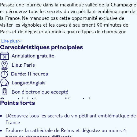
Passez une journée dans la magnifique vallée de la Champagne
et découvrez tous les secrets du vin pétillant emblématique de
la France. Ne manquez pas cette opportunité exclusive de
visiter les vignobles et les caves à seulement 90 minutes de
Paris et de déguster au moins quatre types de champagne
différents.
Lire plus
Le champagne est connu pour être le plus festif, glamour et
Caractéristiques principales
romantique de tous les vins. Au cours de cette visite, vous
Annulation gratuite
comprendrez à quel point il faut de la passion et du travail
acharné pour produire ce vin extraordinaire et vous finirez par
Lieu:
Paris
l'apprécier encore plus.
Durée:
11 heures
Visitez la tombe de Dom Pérignon et découvrez comment il a
Langue:
Anglais
perfectionné le processus de fabrication du champagne. Vous
rencontrerez un producteur local et apprendrez comment ce
Bon électronique accepté
chef-d'œuvre pétillant est fabriqué. Bien sûr, vous apprendrez
Caractéristiques supplémentaires
Points forts
également la bonne façon de le boire en dégustant trois verres
Confirmation instantanée
de champagne.
Découvrez tous les secrets du vin pétillant emblématique de
Visite en petit groupe
Vous aurez une heure complète de temps libre pour déjeuner à
France
Épernay, la capitale du champagne. Dans l'après-midi, vous
Explorez la cathédrale de Reims et dégustez au moins 4
explorerez le domaine Champagne Nicolas Feuillatte et
types de champagne différents