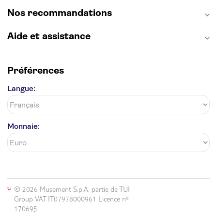
Nos recommandations
Aide et assistance
Préférences
Langue:
Monnaie:
© 2026 Musement S.p.A, partie de TUI
Group VAT IT07978000961 Licence nº
170695