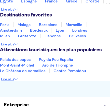
Égypte
Espagne
France
Grèce
Croatie
Irlande
Islande
Italie
Maroc
Malaisie
Lire plus
Thaïlande
Tunisie
Turquie
Destinations favorites
Paris
Malaga
Barcelone
Marseille
Amsterdam
Bordeaux
Lyon
Londres
Milan
Lanzarote
Lisbonne
Bruxelles
Prague
Nice
Marrakech
Budapest
Lire plus
Dubai
Copenhague
Minorque
Montpellier
Attractions touristiques les plus populaires
Palais des papes
Puy du Fou España
Mont-Saint-Michel
Arc de Triomphe
Le Château de Versailles
Centre Pompidou
Palais des Doges
Tour Eiffel
Colisée
Lire plus
La Chapelle Sixtine
Musée du Louvre
La Sagrada Familia
Musée d'Orsay
Statue de la Liberté
Tour de Pise
Cathédrale Notre Dame
Montmartre
Giverny
Entreprise
Opéra Garnier
Alhambra