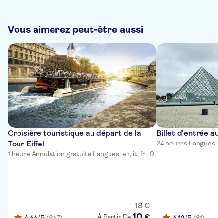
Vous aimerez peut-être aussi
Croisière touristique au départ de la
Billet d'entrée 
Tour Eiffel
24 heures
·
Langues: 
1 heure
·
Annulation gratuite
·
Langues: en, it, fr +9
18
€
10
€
À Partir De:
4,44
/5
(347)
4,12
/5
(81)