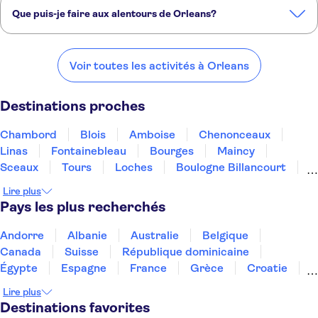
Que puis-je faire aux alentours de Orleans?
Voici quelques-uns de nos endroits préférés à visiter près de
Orleans:
Voir toutes les activités à Orleans
Chambord
Blois
Amboise
Chenonceaux
Linas
Destinations proches
Chambord
Blois
Amboise
Chenonceaux
Linas
Fontainebleau
Bourges
Maincy
Sceaux
Tours
Loches
Boulogne Billancourt
Paris
Villandry
Saint-Denis
Lire plus
Pays les plus recherchés
Andorre
Albanie
Australie
Belgique
Canada
Suisse
République dominicaine
Égypte
Espagne
France
Grèce
Croatie
Irlande
Islande
Italie
Maroc
Malaisie
Lire plus
Thaïlande
Tunisie
Turquie
Destinations favorites