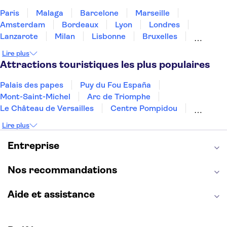
Paris
Malaga
Barcelone
Marseille
Amsterdam
Bordeaux
Lyon
Londres
Lanzarote
Milan
Lisbonne
Bruxelles
Prague
Nice
Budapest
Marrakech
Lire plus
Dubai
Minorque
Copenhague
Montpellier
Attractions touristiques les plus populaires
Palais des papes
Puy du Fou España
Mont-Saint-Michel
Arc de Triomphe
Le Château de Versailles
Centre Pompidou
Palais des Doges
Tour Eiffel
Colisée
Lire plus
La Chapelle Sixtine
Musée du Louvre
La Sagrada Familia
Musée d'Orsay
Entreprise
Statue de la Liberté
Tour de Pise
Cathédrale Notre Dame
Montmartre
Giverny
Nos recommandations
Opéra Garnier
Alhambra
Aide et assistance