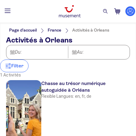
Filtres
Prix par adulte
Prise en charge à l'hôtel
Options de billets
Page d’accueil
France
Activités à Orleans
Touche locale
Catégories
Min
€
Max
€
Activités à Orleans
Excursion privée
Expériences pour les locaux
NO-PICKUP
Langue
Groupe réduit
Activités
Allemand
Du:
Au:
Bon numérique
Excursions à la journée
Anglais
Confirmation instantanée
Tourisme et traditions
Français
Revendeur officiel
Filter
1 Activités
Chasse au trésor numérique
autoguidée à Orléans
Flexible
·
Langues: en, fr, de