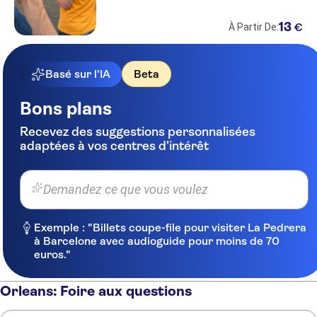
13
€
À Partir De:
Basé sur l'IA
Beta
Bons plans
Recevez des suggestions personnalisées
adaptées à vos centres d'intérêt
Demandez ce que vous voulez
Exemple : "Billets coupe-file pour visiter La Pedrera
à Barcelone avec audioguide pour moins de 70
euros."
Orleans: Foire aux questions