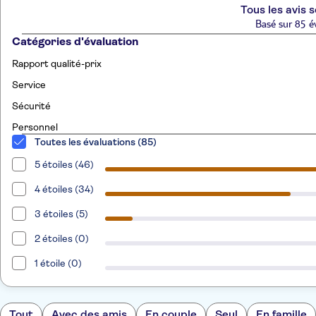
Tous les avis s
Basé sur 85 é
Catégories d'évaluation
Rapport qualité-prix
Service
Sécurité
Personnel
Toutes les évaluations (85)
5 étoiles (46)
4 étoiles (34)
3 étoiles (5)
2 étoiles (0)
1 étoile (0)
Tout
Avec des amis
En couple
Seul
En famille