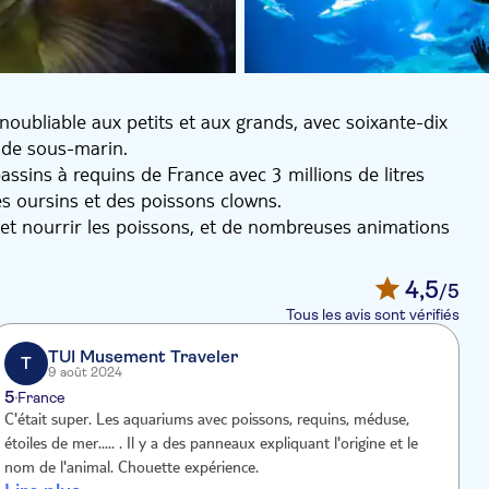
noubliable aux petits et aux grands, avec soixante-dix
nde sous-marin.
ssins à requins de France avec 3 millions de litres
es oursins et des poissons clowns.
er et nourrir les poissons, et de nombreuses animations
4,5
/5
Tous les avis sont vérifiés
TUI Musement Traveler
T
9 août 2024
5
France
C'était super. Les aquariums avec poissons, requins, méduse,
M
étoiles de mer..... . Il y a des panneaux expliquant l'origine et le
p
nom de l'animal. Chouette expérience.
d