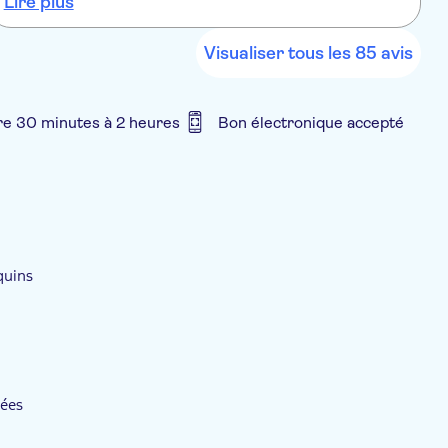
Lire plus
L
Visualiser tous les 85 avis
re 30 minutes à 2 heures
Bon électronique accepté
quins
nées