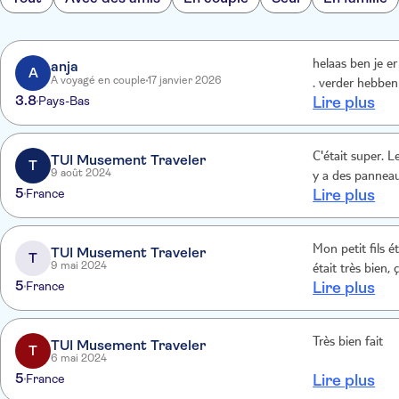
anja
helaas ben je e
A
A voyagé en couple
17 janvier 2026
. verder hebben 
3.8
Pays-Bas
Lire plus
C'était super. L
TUI Musement Traveler
T
9 août 2024
y a des panneau
5
France
Lire plus
Mon petit fils é
TUI Musement Traveler
T
9 mai 2024
était très bien,
5
France
Lire plus
Très bien fait
TUI Musement Traveler
T
6 mai 2024
5
France
Lire plus