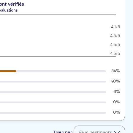
ont vérifiés
valuations
4,1
/5
4,5
/5
4,5
/5
4,5
/5
54%
40%
6%
0%
0%
Trier par:
Plus pertinents