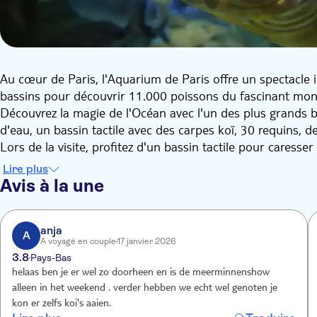
Au cœur de Paris, l'Aquarium de Paris offre un spectacle i
bassins pour découvrir 11.000 poissons du fascinant mo
Découvrez la magie de l'Océan avec l'un des plus grands ba
d'eau, un bassin tactile avec des carpes koï, 30 requins, d
Lors de la visite, profitez d'un bassin tactile pour caress
et spectacles, pour vivre une journée magique en famille.
Lire plus
Avis à la une
anja
A
A voyagé en couple
17 janvier 2026
3.8
Pays-Bas
helaas ben je er wel zo doorheen en is de meerminnenshow
alleen in het weekend . verder hebben we echt wel genoten je
kon er zelfs koi's aaien.