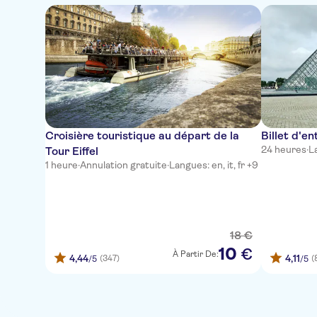
Croisière touristique au départ de la
Billet d'e
24 heures
·
L
Tour Eiffel
1 heure
·
Annulation gratuite
·
Langues: en, it, fr +9
18
€
10
€
À Partir De:
4,44
4,11
(347)
(
/5
/5