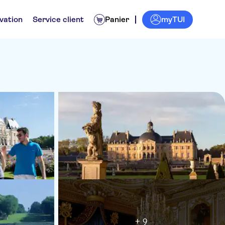
myTUI
vation
Service client
Panier
+ 9