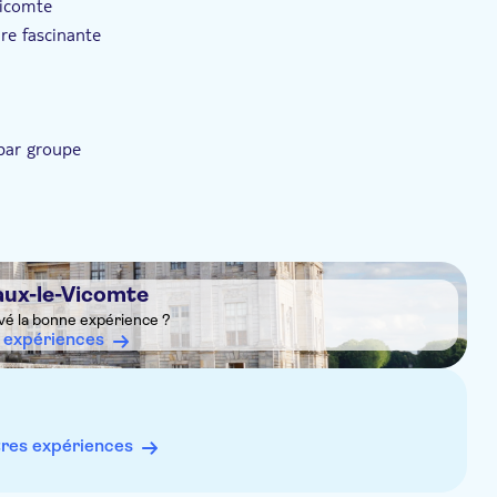
Vicomte
re fascinante
 par groupe
aux-le-Vicomte
vé la bonne expérience ?
 expériences
res expériences