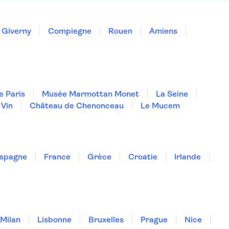
Giverny
Compiegne
Rouen
Amiens
e Paris
Musée Marmottan Monet
La Seine
 Vin
Château de Chenonceau
Le Mucem
spagne
France
Grèce
Croatie
Irlande
Milan
Lisbonne
Bruxelles
Prague
Nice