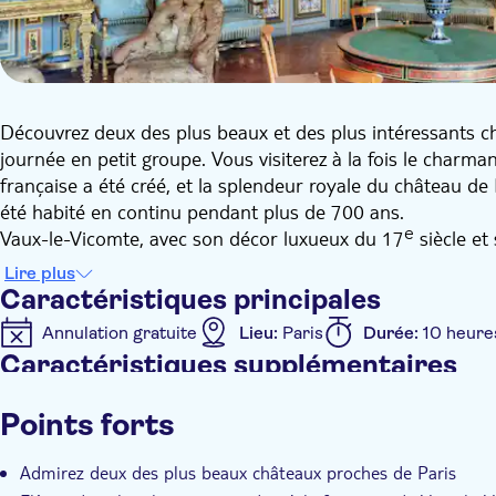
Découvrez deux des plus beaux et des plus intéressants ch
journée en petit groupe. Vous visiterez à la fois le charma
française a été créé, et la splendeur royale du château de
été habité en continu pendant plus de 700 ans.
Vaux-le-Vicomte, avec son décor luxueux du 17ᵉ siècle et s
enchanteur. Le château est si beau qu'il a directement insp
Lire plus
Versailles afin de le rivaliser. Vous en apprendrez plus su
Caractéristiques principales
propriétaires, vous promènerez dans les jardins à la franç
Annulation gratuite
Lieu:
Paris
Durée:
10 heure
pour explorer le château.
Caractéristiques supplémentaires
Le château de Fontainebleau est incomparable de par son 
événements importants de l'histoire de France. Doté de pl
Confirmation instantanée
Coupe-file
Visite en 
Points forts
dynasties de rois, un pape et deux empereurs français, d
majestueuses, ses pièces extravagantes dorées et sa chap
Admirez deux des plus beaux châteaux proches de Paris
fascinante.