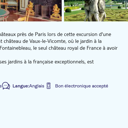
âteaux près de Paris lors de cette excursion d'une
nt château de Vaux-le-Vicomte, où le jardin à la
 Fontainebleau, le seul château royal de France à avoir
es jardins à la française exceptionnels, est
iré le Roi-Soleil pour construire le château de
r l'histoire captivante du domaine et de ses anciens
aise parfaitement organisés et aurez du temps libre
s
Langue:
Anglais
Bon électronique accepté
architecture grandiose et ses liens avec des
us de 1 500 pièces, ce somptueux palais a abrité trois
petit groupe
ont Napoléon Bonaparte. Explorez ses salles
elle magnifiquement décorée et découvrez son histoire