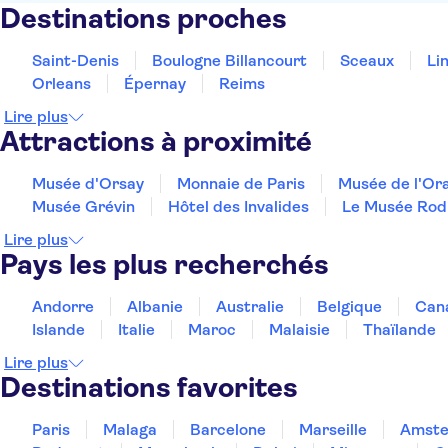
Destinations proches
Saint-Denis
Boulogne Billancourt
Sceaux
Li
Orleans
Épernay
Reims
Lire plus
Attractions à proximité
Musée d'Orsay
Monnaie de Paris
Musée de l'Or
Musée Grévin
Hôtel des Invalides
Le Musée Rod
Lire plus
Pays les plus recherchés
Andorre
Albanie
Australie
Belgique
Can
Islande
Italie
Maroc
Malaisie
Thaïlande
Lire plus
Destinations favorites
Paris
Malaga
Barcelone
Marseille
Amst