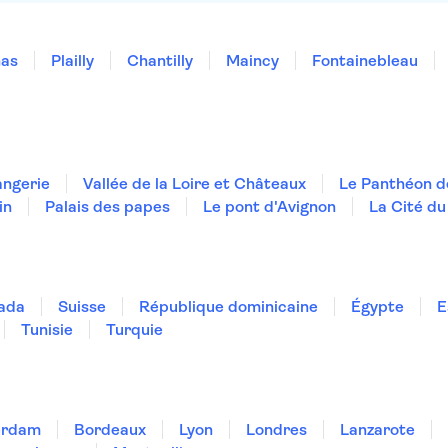
nas
Plailly
Chantilly
Maincy
Fontainebleau
angerie
Vallée de la Loire et Châteaux
Le Panthéon d
in
Palais des papes
Le pont d'Avignon
La Cité du
ada
Suisse
République dominicaine
Égypte
E
Tunisie
Turquie
erdam
Bordeaux
Lyon
Londres
Lanzarote