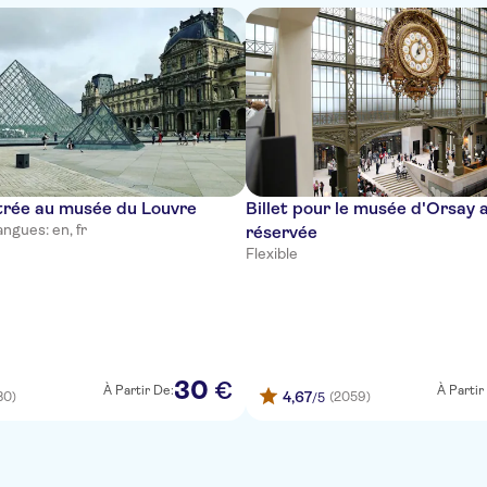
ntrée au musée du Louvre
Billet pour le musée d'Orsay 
angues: en, fr
réservée
Flexible
30
€
À Partir De:
À Partir
4,67
80)
(2059)
/5