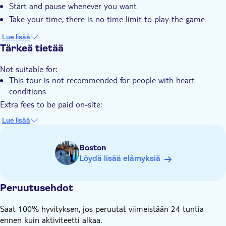
Start and pause whenever you want
Take your time, there is no time limit to play the game
Lue lisää
Tärkeä tietää
Not suitable for:
This tour is not recommended for people with heart
conditions
Extra fees to be paid on-site:
Tickets to enter attractions are not included
Lue lisää
Know in advance:
The price is per group of 1-6 people
Boston
Public transportation is available nearby
Löydä lisää elämyksiä
Note this is a self-guided tour. No one will meet you at the
starting location
Peruutusehdot
The city trail is available to start at any time 24/7
The tour is stroller and wheelchair accessible
Saat 100% hyvityksen, jos peruutat viimeistään 24 tuntia
This tour is user-friendly for the hearing-impaired
ennen kuin aktiviteetti alkaa.