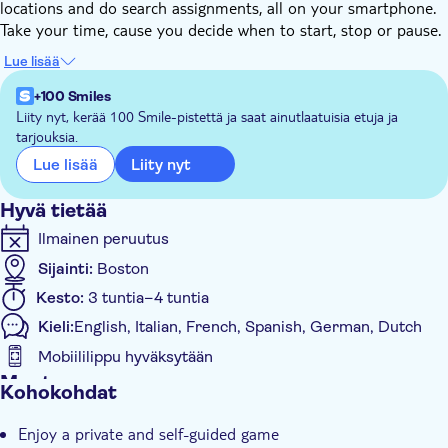
locations and do search assignments, all on your smartphone.
Take your time, cause you decide when to start, stop or pause.
Use GPS to find the nicest squares, streets, and monuments,
Lue lisää
get the most interesting facts about the city, and discover
Boston with this unique e-scavenger hunt. You can do this tour
+100 Smiles
anytime you choose, also with a group of up to 6 people.
Liity nyt, kerää 100 Smile-pistettä ja saat ainutlaatuisia etuja ja
tarjouksia.
Liity nyt
Lue lisää
Hyvä tietää
Ilmainen peruutus
Sijainti:
Boston
Kesto:
3 tuntia–4 tuntia
Kieli:
English, Italian, French, Spanish, German, Dutch
Mobiililippu hyväksytään
Muuta
Kohokohdat
Välitön vahvistus
Enjoy a private and self-guided game
E-lippu