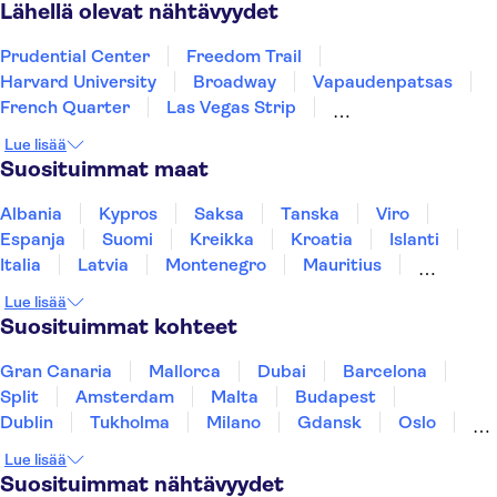
Bar Harbor
Edison
Lähellä olevat nähtävyydet
Prudential Center
Freedom Trail
Harvard University
Broadway
Vapaudenpatsas
French Quarter
Las Vegas Strip
SUMMIT One Vanderbilt
Lue lisää
9-11-muistomerkki ja -museo
Grand Canyon
Suosituimmat maat
One World Observatory
Central Park
Niagaran putoukset
Kennedy Space Center
Albania
Kypros
Saksa
Tanska
Viro
Brooklyn Bridge
Espanja
Suomi
Kreikka
Kroatia
Islanti
Italia
Latvia
Montenegro
Mauritius
Norja
Portugali
Ruotsi
Singapore
Lue lisää
Thaimaa
Turkki
Suosituimmat kohteet
Gran Canaria
Mallorca
Dubai
Barcelona
Split
Amsterdam
Malta
Budapest
Dublin
Tukholma
Milano
Gdansk
Oslo
Helsinki
Los Angeles
York
Rovaniemi
Lue lisää
Tallinna
Ljubljana
Riika
Suosituimmat nähtävyydet