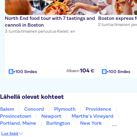
North End food tour with 7 tastings and
Boston express f
cannoli in Boston
2 tuntia
·
Ilmainen pe
3 tuntia
·
Ilmainen peruutus
·
Kielet: en
104
€
Alkaen:
+100 Smiles
+100 Smiles
Lähellä olevat kohteet
Salem
Concord
Plymouth
Providence
Provincetown
Newport
Martha's Vineyard
Portland, Maine
Burlington
New York
East Rutherford
Brooklyn
Newark
Lue lisää