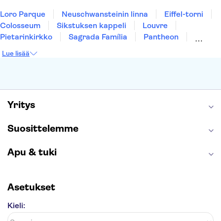
Loro Parque
Neuschwansteinin linna
Eiffel-torni
Colosseum
Sikstuksen kappeli
Louvre
Pietarinkirkko
Sagrada Família
Pantheon
Prahan linna
Moulin Rouge
Burj Khalifa
Lue lisää
Keukenhof
London Eye
Montmartre
Wieliczkan suolakaivos
Alhambra
Caminito del Rey
Anne Frankin talo
Golden Circle
Yritys
Suosittelemme
Apu & tuki
Asetukset
Kieli: