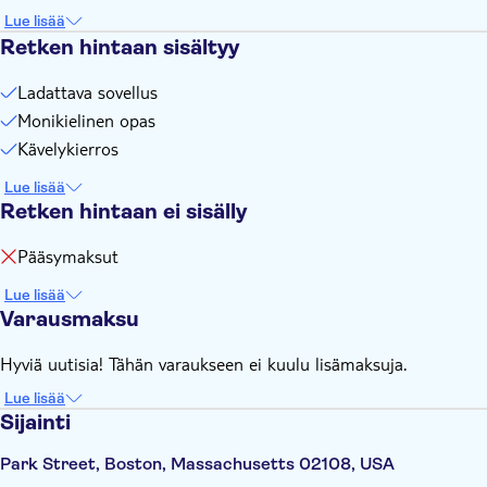
You need an internet connection (data) to play this city
Lue lisää
game
Retken hintaan sisältyy
You need to create your personal login at the supplier's
website. Find more information on the voucher you'll receive
Ladattava sovellus
after booking
Monikielinen opas
Kävelykierros
Lue lisää
Retken hintaan ei sisälly
Pääsymaksut
Lue lisää
Varausmaksu
Hyviä uutisia! Tähän varaukseen ei kuulu lisämaksuja.
Lue lisää
Sijainti
Park Street, Boston, Massachusetts 02108, USA