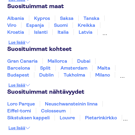
Vapaudenpatsas
French Quarter
Suosituimmat maat
SUMMIT One Vanderbilt
9-11-muistomerkki ja -museo
Albania
Kypros
Saksa
Tanska
One World Observatory
Central Park
Viro
Espanja
Suomi
Kreikka
Niagaran putoukset
Kennedy Space Center
Kroatia
Islanti
Italia
Latvia
Montenegro
Mauritius
Norja
Lue lisää
Portugali
Ruotsi
Singapore
Thaimaa
Suosituimmat kohteet
Turkki
Gran Canaria
Mallorca
Dubai
Barcelona
Split
Amsterdam
Malta
Budapest
Dublin
Tukholma
Milano
Gdansk
Oslo
Helsinki
York
Lue lisää
Rovaniemi
Los Angeles
Tallinna
Suosituimmat nähtävyydet
Ljubljana
Riika
Loro Parque
Neuschwansteinin linna
Eiffel-torni
Colosseum
Sikstuksen kappeli
Louvre
Pietarinkirkko
Sagrada Família
Pantheon
Prahan linna
Lue lisää
Moulin Rouge
Burj Khalifa
Keukenhof