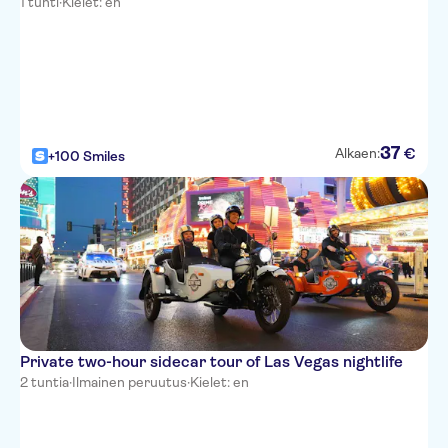
1 tunti
·
Kielet: en
Cosmopolitan of Las Vegas
Embassy Suites Las Vegas
Palms
Jockey Club
37
€
Alkaen:
+100 Smiles
Travelodge South Strip
Rio
Waldorf Astoria (formerly
Mandarin Oriental)
Bellagio
Motel 6
Private two-hour sidecar tour of Las Vegas nightlife
Encore
2 tuntia
·
Ilmainen peruutus
·
Kielet: en
Treasure Island
Ballys