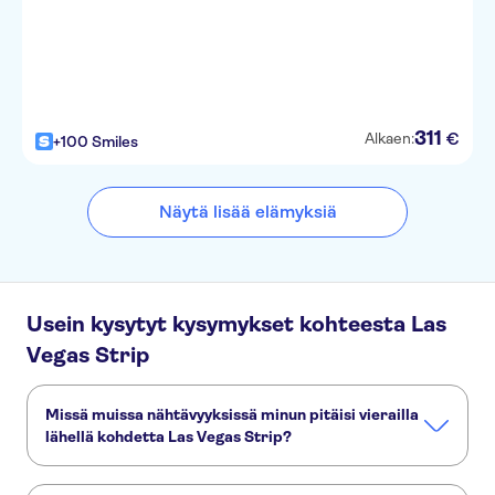
Best Western McCarran Inn
California Hotel and Casino
Candlewood Suites
311
€
Alkaen:
+100 Smiles
Best Western Mardi Gras Hotel
Näytä lisää elämyksiä
Usein kysytyt kysymykset kohteesta Las
Vegas Strip
Missä muissa nähtävyyksissä minun pitäisi vierailla
lähellä kohdetta Las Vegas Strip?
Tässä muutamia nähtävyyksiä, joita et halua missata: