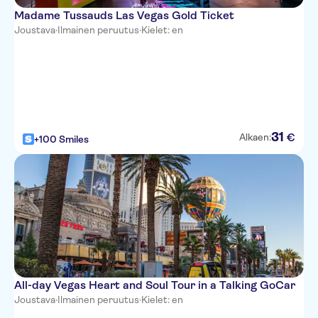
Trump Tower
Madame Tussauds Las Vegas Gold Ticket
Joustava
·
Royal Resort
Ilmainen peruutus
·
Kielet: en
Alexis Park Resort Hotel
Luxor
Four Queens
31
€
Alkaen:
New York New York
+100 Smiles
MGM Grand
Atrium Suites Hotel
Fairfield Inn and Suites Las
Vegas South
El Cortez
All-day Vegas Heart and Soul Tour in a Talking GoCar
Tuscany Suites
Joustava
·
Ilmainen peruutus
·
Kielet: en
Wyndham WVR Grand Desert