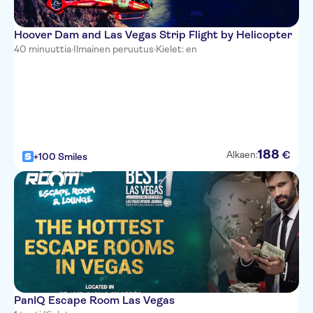
WorldMark Las Vegas Spencer
Street
Hoover Dam and Las Vegas Strip Flight by Helicopter
40 minuuttia
·
Ilmainen peruutus
·
Kielet: en
Panarama Towers
Paris
Four Seasons
Vdara Hotel and Spa At
Citycenter
188
€
Alkaen:
+100 Smiles
Tahiti Village
Circus Circus
Holiday Inn Express - LV South
Hilton Grand Vacation Club at
the Flamingo
Howard Johnson Las Vegas
PanIQ Escape Room Las Vegas