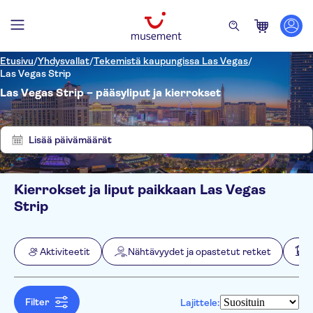
Etusivu
/
Yhdysvallat
/
Tekemistä kaupungissa Las Vegas
/
Las Vegas Strip
Las Vegas Strip – pääsyliput ja kierrokset
Näytä
Tyhjennä
37
suodattimet
tulosta
Lisää päivämäärät
Kierrokset ja liput paikkaan Las Vegas
Suodata
Hinta (per aikuinen)
Strip
Nouto hotellilta
Lippuvaihtoehdot
Välitön vahvistus
Kategoriat
Min.
€
Maks.
€
Aktiviteetit
Nähtävyydet ja opastetut retket
Ilmainen peruutus
Aktiviteetit
NO-PICKUP
Aktiviteetin kieli
E-lippu
Nähtävyydet ja opastetut
English
Aktiviteetit kaupungissa
Pienempi ryhmäkoko
Gold Coast
retket
Spanish
Filter
Hop-on Hop-off -
Lajittele:
Sisäänpääsymaksu sisältyy
Aktiviteetit yläilmoissa
Monumentit
Retket