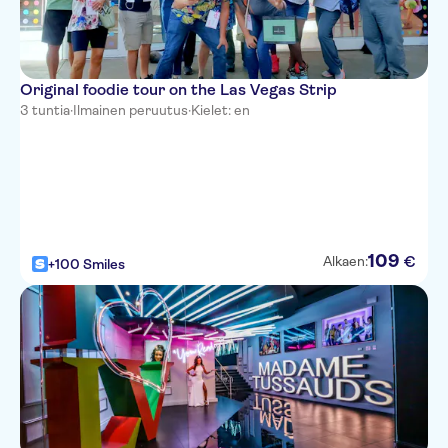
Flamingo
Bluegreen Club 36
Artisan Hotel
Original foodie tour on the Las Vegas Strip
3 tuntia
·
Ilmainen peruutus
·
Kielet: en
Golden Gate Hotel & Casino
Palms Place
Park MGM (formerly Monte
Carlo)
Desert Rose Resort
109
€
Alkaen:
+100 Smiles
M Resort Spa Casino
Venetian
Elara (formally the PH Towers by
Westgate)
Gold Spike