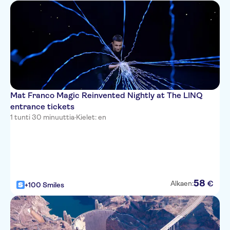
Harrah's Hotel & Casino
SLS Las Vegas Hotel & Casino
Mandalay Bay
Motel 6 Downtown
Mat Franco Magic Reinvented Nightly at The LINQ
Westin Casuarina
entrance tickets
Tahiti
1 tunti 30 minuuttia
·
Kielet: en
Residence Inn Las Vegas
Convention Center
Wynn Resort
58
Hilton Garden Inn
€
Alkaen:
+100 Smiles
On the Vegas Boulevard Hotel
(formally the Econolodge)