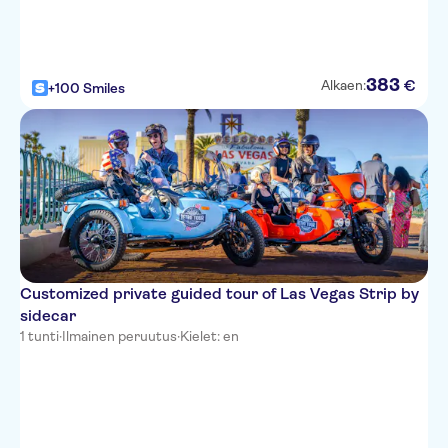
Golden Nugget
Hilton Grand Vacation Club on
the Las Vegas Strip
383
€
Alkaen:
+100 Smiles
Aria Resort and Casino
Grand View Resort
Hard Rock Hotel
Manor Suites
Excalibur
Customized private guided tour of Las Vegas Strip by
WorldMark Las Vegas
sidecar
1 tunti
·
Ilmainen peruutus
·
Kielet: en
Binions
Hilton Grand Vacations Club on
the Las Vegas Strip
Club De Soleil