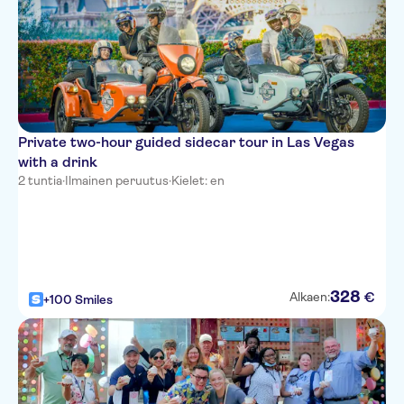
Cancun Resort
Desert Paradise Resort
La Quinta Inn & Suites
Stratosphere
Private two-hour guided sidecar tour in Las Vegas
Fairfield Inn Las Vegas Airport
with a drink
2 tuntia
·
Ilmainen peruutus
·
Kielet: en
Park Towers Hughes Ctr
Planet Hollywood Hotel &
Casino
Hooters
328
€
Alkaen:
+100 Smiles
Renaissance Las Vegas Hotel
Caesars Palace
Westgate (Formerly LVH)