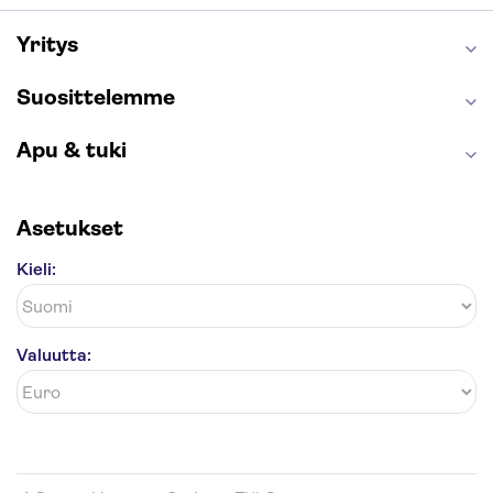
London Eye
Montmartre
Wieliczkan suolakaivos
Alhambra
Yritys
Caminito del Rey
Anne Frankin talo
Golden Circle
Suosittelemme
Apu & tuki
Asetukset
Kieli:
Valuutta: