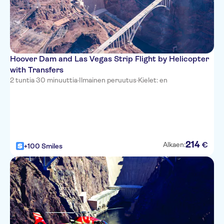
Hampton Inn Tropicana
Tropicana
Americas Best Value Inn
Clarion Hotel & Suites
Hoover Dam and Las Vegas Strip Flight by Helicopter
with Transfers
Las Vegas Club
2 tuntia 30 minuuttia
·
Ilmainen peruutus
·
Kielet: en
Polo Towers
Super 8
Plaza
214
€
Alkaen:
+100 Smiles
Green Valley Ranch
Fremont
Travelodge Ambassador Strip
Inn Las Vegas
Riviera