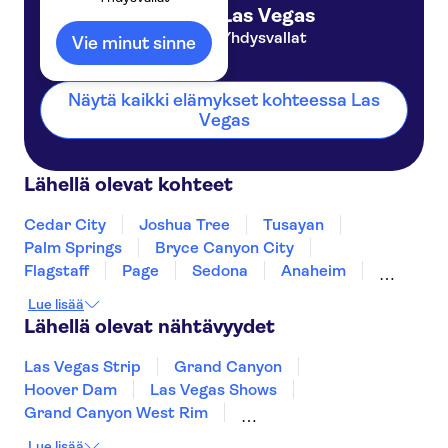
Las Vegas
Yhdysvallat
Vie minut sinne
Näytä kaikki elämykset kohteessa Las
Vegas
Lähellä olevat kohteet
Cedar City
Joshua Tree
Tusayan
Palm Springs
Bryce Canyon City
Flagstaff
Page
Sedona
Anaheim
Los Angeles
Nevada
Santa Monica
Lue lisää
Fresno
Yosemite
Lähellä olevat nähtävyydet
Las Vegas Strip
Grand Canyon
Hoover Dam
Las Vegas Shows
Grand Canyon West Rim
High Roller Ferris Wheel
Broadway
Lue lisää