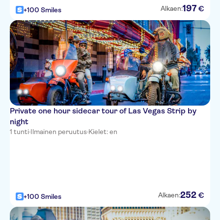
197
€
Alkaen:
+100 Smiles
Carriage House
The D (formally the Fitzgerald
Casino & Hotel)
Aztec Inn
Orleans
Meridian Hotel Suites
Private one hour sidecar tour of Las Vegas Strip by
WorldMark Las Vegas Tropicana
night
1 tunti
·
Ilmainen peruutus
·
Kielet: en
Mirage
Somerset House Motel
South Point
Palace Station
252
€
Alkaen:
+100 Smiles
Allure