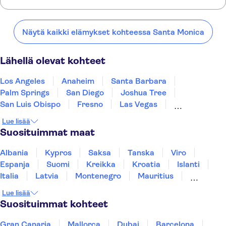
Tässä on muutamia suosikkipaikkojamme kaupungin Santa Monica
lähellä:
Näytä kaikki elämykset kohteessa Santa Monica
Los Angeles
Anaheim
Santa Barbara
Palm Springs
San Diego
Lähellä olevat kohteet
Los Angeles
Anaheim
Santa Barbara
Palm Springs
San Diego
Joshua Tree
San Luis Obispo
Fresno
Las Vegas
Carmel-by-the-Sea
Monterey
Yosemite
Lue lisää
San Jose, California
San Francisco
Suosituimmat maat
South Lake Tahoe
Albania
Kypros
Saksa
Tanska
Viro
Espanja
Suomi
Kreikka
Kroatia
Islanti
Italia
Latvia
Montenegro
Mauritius
Norja
Portugali
Ruotsi
Singapore
Lue lisää
Thaimaa
Turkki
Suosituimmat kohteet
Gran Canaria
Mallorca
Dubai
Barcelona