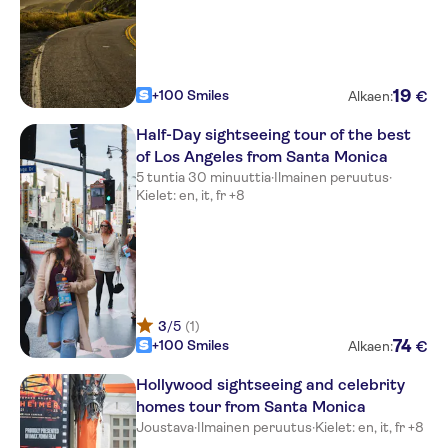
19
+100 Smiles
€
Alkaen:
Half-Day sightseeing tour of the best
of Los Angeles from Santa Monica
5 tuntia 30 minuuttia
·
Ilmainen peruutus
·
Kielet: en, it, fr +8
3
/5
(1)
74
+100 Smiles
€
Alkaen:
Hollywood sightseeing and celebrity
homes tour from Santa Monica
Joustava
·
Ilmainen peruutus
·
Kielet: en, it, fr +8