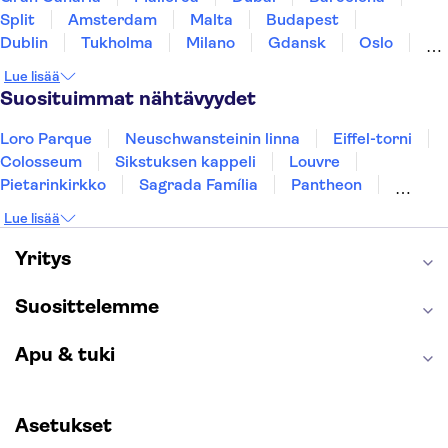
Split
Amsterdam
Malta
Budapest
Dublin
Tukholma
Milano
Gdansk
Oslo
York
Helsinki
Los Angeles
Rovaniemi
Lue lisää
Tallinna
Ljubljana
Riika
Suosituimmat nähtävyydet
Loro Parque
Neuschwansteinin linna
Eiffel-torni
Colosseum
Sikstuksen kappeli
Louvre
Pietarinkirkko
Sagrada Família
Pantheon
Prahan linna
Moulin Rouge
Burj Khalifa
Lue lisää
Keukenhof
London Eye
Montmartre
Wieliczkan suolakaivos
Alhambra
Yritys
Caminito del Rey
Anne Frankin talo
Golden Circle
Suosittelemme
Apu & tuki
Asetukset