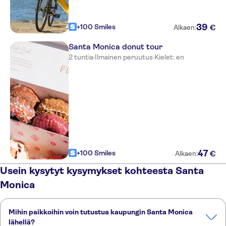
39
+100 Smiles
€
Alkaen:
Santa Monica donut tour
2 tuntia
·
Ilmainen peruutus
·
Kielet: en
47
+100 Smiles
€
Alkaen:
Usein kysytyt kysymykset kohteesta Santa
Monica
Mihin paikkoihin voin tutustua kaupungin Santa Monica
lähellä?