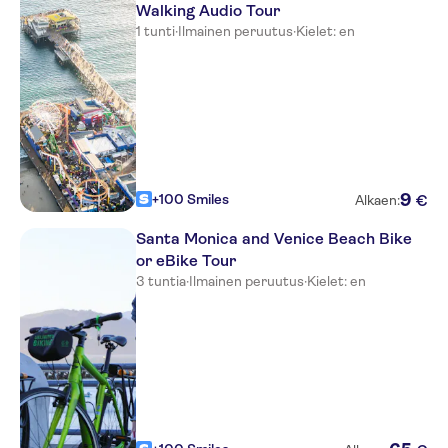
Walking Audio Tour
1 tunti
·
Ilmainen peruutus
·
Kielet: en
9
+100 Smiles
€
Alkaen:
Santa Monica and Venice Beach Bike
or eBike Tour
3 tuntia
·
Ilmainen peruutus
·
Kielet: en