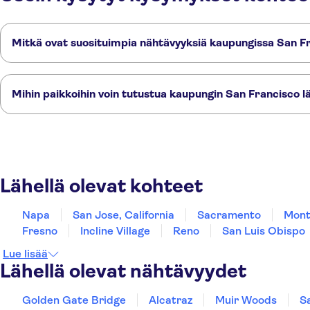
Mitkä ovat suosituimpia nähtävyyksiä kaupungissa San F
Nämä ovat tärkeimmät nähtävyydet kaupungissa San Francisco:
Golden Gate Bridge
Alcatraz
Muir Woods
Sausalito
Yosemite Nation
Mihin paikkoihin voin tutustua kaupungin San Francisco l
Tässä on muutamia suosikkipaikkojamme kaupungin San Francisco lähe
Napa
San Jose, California
Sacramento
Monterey
Carmel-by-the-S
Lähellä olevat kohteet
Napa
San Jose, California
Sacramento
Mont
Fresno
Incline Village
Reno
San Luis Obispo
Lue lisää
Lähellä olevat nähtävyydet
Golden Gate Bridge
Alcatraz
Muir Woods
S