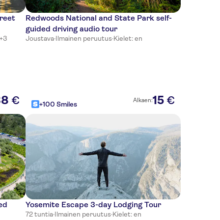
reet
Redwoods National and State Park self-
guided driving audio tour
 +3
Joustava
·
Ilmainen peruutus
·
Kielet: en
38
15
€
€
Alkaen:
+100 Smiles
ed
Yosemite Escape 3-day Lodging Tour
72 tuntia
·
Ilmainen peruutus
·
Kielet: en