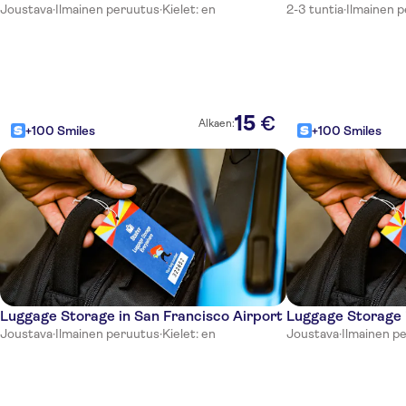
Joustava
·
Ilmainen peruutus
·
Kielet: en
2-3 tuntia
·
Ilmainen 
15
€
Alkaen:
+100 Smiles
+100 Smiles
Luggage Storage in San Francisco Airport
Luggage Storage 
Joustava
·
Ilmainen peruutus
·
Kielet: en
Joustava
·
Ilmainen p