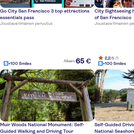
Go City San Francisco 3 top attractions
City Sightseeing 
essentials pass
of San Francisco
Joustava
·
Ilmainen peruutus
Joustava
·
Ilmainen p
2,2
(1)
/5
65
€
Alkaen:
+100 Smiles
+100 Smiles
Muir Woods National Monument: Self-
Self-Guided Drivi
Guided Walking and Driving Tour
National Seashor