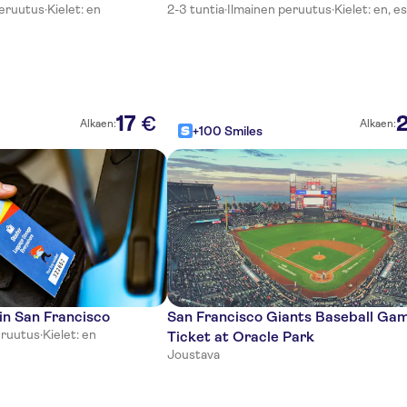
peruutus
·
Kielet: en
2-3 tuntia
·
Ilmainen peruutus
·
Kielet: en, es
17
€
Alkaen:
Alkaen:
+100 Smiles
in San Francisco
San Francisco Giants Baseball Ga
eruutus
·
Kielet: en
Ticket at Oracle Park
Joustava