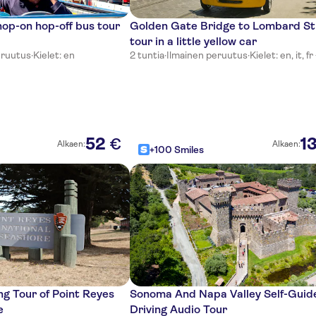
hop-on hop-off bus tour
Golden Gate Bridge to Lombard St
tour in a little yellow car
eruutus
·
Kielet: en
2 tuntia
·
Ilmainen peruutus
·
Kielet: en, it, fr
52
1
€
Alkaen:
Alkaen:
+100 Smiles
ng Tour of Point Reyes
Sonoma And Napa Valley Self-Guid
e
Driving Audio Tour