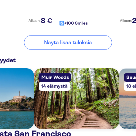
8
€
Alkaen:
Alkaen:
+100 Smiles
Näytä lisää tuloksia
yydet
Muir Woods
Saus
14 elämystä
13 e
sta San Francisco