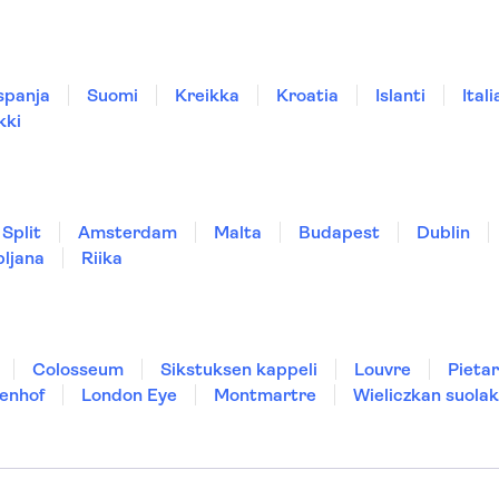
spanja
Suomi
Kreikka
Kroatia
Islanti
Itali
kki
Split
Amsterdam
Malta
Budapest
Dublin
bljana
Riika
Colosseum
Sikstuksen kappeli
Louvre
Pietar
enhof
London Eye
Montmartre
Wieliczkan suolak