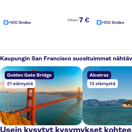
7
€
Alkaen:
+100 Smiles
+100 Smiles
Kaupungin San Francisco suosituimmat nähtäv
Golden Gate Bridge
Alcatraz
21 elämystä
13 elämystä
Usein kysytyt kysymykset kohtee