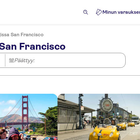
Minun varaukse
issa San Francisco
San Francisco
ional Fee
Päättyy:
l Fee