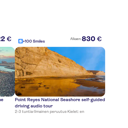
22
830
€
€
Alkaen:
+100 Smiles
me
Point Reyes National Seashore self-guided
driving audio tour
2-3 tuntia
·
Ilmainen peruutus
·
Kielet: en