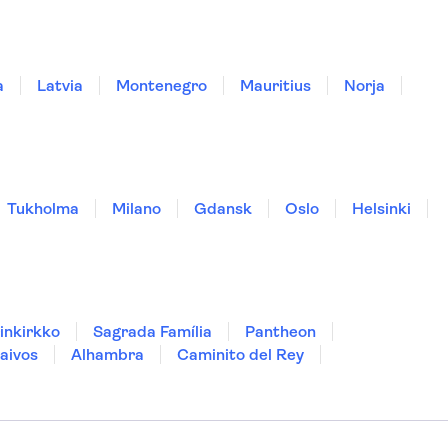
a
Latvia
Montenegro
Mauritius
Norja
Tukholma
Milano
Gdansk
Oslo
Helsinki
inkirkko
Sagrada Família
Pantheon
aivos
Alhambra
Caminito del Rey