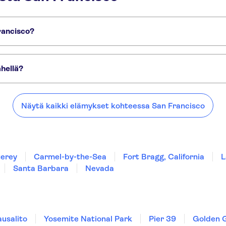
rancisco?
al Park
ähellä?
llä:
ea
Näytä kaikki elämykset kohteessa San Francisco
erey
Carmel-by-the-Sea
Fort Bragg, California
L
Santa Barbara
Nevada
ausalito
Yosemite National Park
Pier 39
Golden 