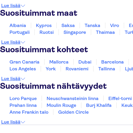
Lue lisää
Suosituimmat maat
Albania
Kypros
Saksa
Tanska
Viro
E
Portugali
Ruotsi
Singapore
Thaimaa
Tur
Lue lisää
Suosituimmat kohteet
Gran Canaria
Mallorca
Dubai
Barcelona
Los Angeles
York
Rovaniemi
Tallinna
Lju
Lue lisää
Suosituimmat nähtävyydet
Loro Parque
Neuschwansteinin linna
Eiffel-torni
Prahan linna
Moulin Rouge
Burj Khalifa
Keuk
Anne Frankin talo
Golden Circle
Lue lisää