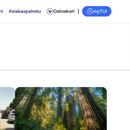
myTUI
ni
Asiakaspalvelu
Ostoskori