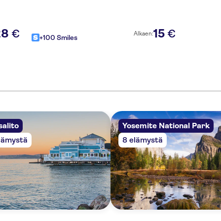
28
15
€
€
Alkaen:
+100 Smiles
alito
Yosemite National Park
lämystä
8 elämystä