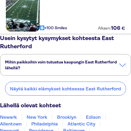
106
+100 Smiles
€
Alkaen:
Usein kysytyt kysymykset kohteesta East
Rutherford
Mihin paikkoihin voin tutustua kaupungin East Rutherford
lähellä?
Tässä on muutamia suosikkipaikkojamme kaupungin East
Rutherford lähellä:
Näytä kaikki elämykset kohteessa East Rutherford
Newark
New York
Brooklyn
Edison
Allentown
Lähellä olevat kohteet
Newark
New York
Brooklyn
Edison
Allentown
Philadelphia
Atlantic City
Newport
Providence
Baltimore