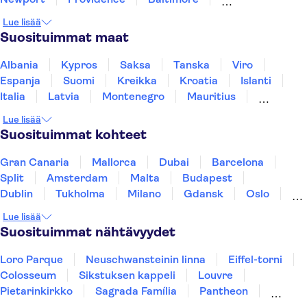
Martha's Vineyard
Annapolis
Gettysburg
Lue lisää
New Jersey
Concord
Suosituimmat maat
Albania
Kypros
Saksa
Tanska
Viro
Espanja
Suomi
Kreikka
Kroatia
Islanti
Italia
Latvia
Montenegro
Mauritius
Norja
Portugali
Ruotsi
Singapore
Lue lisää
Thaimaa
Turkki
Suosituimmat kohteet
Gran Canaria
Mallorca
Dubai
Barcelona
Split
Amsterdam
Malta
Budapest
Dublin
Tukholma
Milano
Gdansk
Oslo
Helsinki
York
Rovaniemi
Los Angeles
Lue lisää
Tallinna
Ljubljana
Riika
Suosituimmat nähtävyydet
Loro Parque
Neuschwansteinin linna
Eiffel-torni
Colosseum
Sikstuksen kappeli
Louvre
Pietarinkirkko
Sagrada Família
Pantheon
Prahan linna
Moulin Rouge
Burj Khalifa