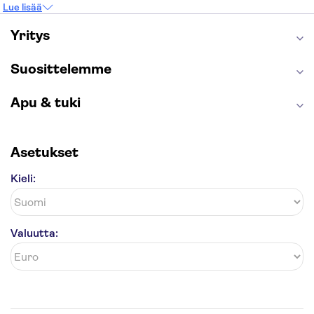
Lue lisää
Keukenhof
London Eye
Montmartre
Wieliczkan suolakaivos
Alhambra
Yritys
Caminito del Rey
Anne Frankin talo
Golden Circle
Suosittelemme
Apu & tuki
Asetukset
Kieli:
Valuutta: