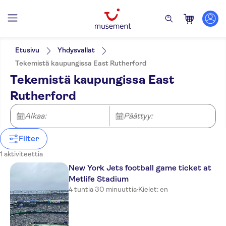
Suodata
Hinta (per aikuinen)
Nouto hotellilta
Lippuvaihtoehdot
Etusivu
Yhdysvallat
Sisäänpääsymaksu sisältyy
Kategoriat
Min.
€
Maks.
€
Tekemistä kaupungissa East Rutherford
E-lippu
Liput ja tapahtumat
NO-PICKUP
Aktiviteetin kieli
Tekemistä kaupungissa East
Välitön vahvistus
Urheilu
English
Skip the line
Rutherford
Alkaa:
Päättyy:
Filter
1 aktiviteettia
New York Jets football game ticket at
Metlife Stadium
4 tuntia 30 minuuttia
·
Kielet: en