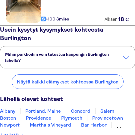
18
+100 Smiles
€
Alkaen:
Usein kysytyt kysymykset kohteesta
Burlington
Mihin paikkoihin voin tutustua kaupungin Burlington
lähellä?
Tässä on muutamia suosikkipaikkojamme kaupungin Burlington
lähellä:
Näytä kaikki elämykset kohteessa Burlington
Albany
Portland, Maine
Concord
Salem
Boston
Lähellä olevat kohteet
Albany
Portland, Maine
Concord
Salem
Boston
Providence
Plymouth
Provincetown
Newport
Martha's Vineyard
Bar Harbor
East Rutherford
New York
Newark
Brooklyn