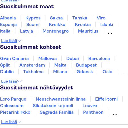
Lue lisää
Suosituimmat maat
Albania
Kypros
Saksa
Tanska
Viro
Espanja
Suomi
Kreikka
Kroatia
Islanti
Italia
Latvia
Montenegro
Mauritius
Norja
Portugali
Ruotsi
Singapore
Lue lisää
Thaimaa
Turkki
Suosituimmat kohteet
Gran Canaria
Mallorca
Dubai
Barcelona
Split
Amsterdam
Malta
Budapest
Dublin
Tukholma
Milano
Gdansk
Oslo
York
Helsinki
Los Angeles
Rovaniemi
Lue lisää
Tallinna
Ljubljana
Riika
Suosituimmat nähtävyydet
Loro Parque
Neuschwansteinin linna
Eiffel-torni
Colosseum
Sikstuksen kappeli
Louvre
Pietarinkirkko
Sagrada Família
Pantheon
Prahan linna
Moulin Rouge
Burj Khalifa
Lue lisää
Keukenhof
London Eye
Montmartre