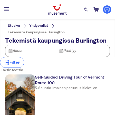
Suodata
Hinta (per aikuinen)
Nouto hotellilta
Lippuvaihtoehdot
Etusivu
Yhdysvallat
Ääniopastus (kuulokkeet)
Kategoriat
Min.
€
Maks.
€
Tekemistä kaupungissa Burlington
Ilmainen peruutus
Aktiviteetit
NO-PICKUP
Aktiviteetin kieli
Tekemistä kaupungissa Burlington
Välitön vahvistus
English
Alkaa:
Päättyy:
Filter
1 aktiviteettia
Self-Guided Driving Tour of Vermont
Route 100
5-6 tuntia
·
Ilmainen peruutus
·
Kielet: en