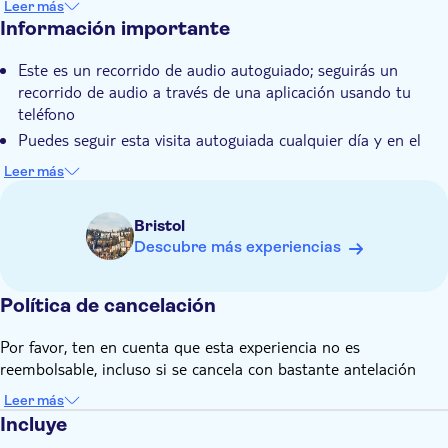
Leer más
Vea el pub más antiguo de Bristol y aprenda sobre las
Información importante
cervecerías locales.
Este es un recorrido de audio autoguiado; seguirás un
Descubra historias locales y datos curiosos
recorrido de audio a través de una aplicación usando tu
teléfono
Puedes seguir esta visita autoguiada cualquier día y en el
momento que mejor te convenga.
Leer más
Las entradas a todas las atracciones mencionadas en el tour
están excluidas del precio.
Bristol
Recibirás instrucciones sobre cómo seguir el recorrido con
Descubre más experiencias
audio en el bono después de realizar la reserva.
Política de cancelación
Por favor, ten en cuenta que esta experiencia no es
reembolsable, incluso si se cancela con bastante antelación
Leer más
Incluye