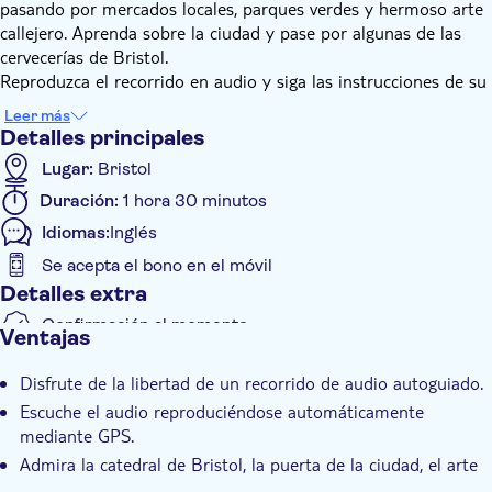
pasando por mercados locales, parques verdes y hermoso arte
callejero. Aprenda sobre la ciudad y pase por algunas de las
cervecerías de Bristol.
Reproduzca el recorrido en audio y siga las instrucciones de su
guía para pasear por las calles. Pasarás la puerta de la ciudad,
Leer más
la última que queda de Bristol. Admire dos de las obras de
Detalles principales
arte callejero de Bansky, la catedral de Bristol y los muelles
Lugar:
Bristol
históricos. Mientras tanto, aprenderá sobre los orígenes de
Duración:
1 hora 30 minutos
Bristol, un reloj que muestra dos horas diferentes y otros
datos divertidos e interesantes.
Idiomas:
Inglés
Si quieres, haz algunas paradas en el pub más antiguo de la
Se acepta el bono en el móvil
ciudad o en cualquiera de los otros pubs que te indicará tu
Detalles extra
guía. Este recorrido de audio autoguiado se puede disfrutar en
el lugar o incluso virtualmente en casa con la función de
Confirmación al momento
Ventajas
reproducción continua de VoiceMap que desactiva la
Bono electrónico
reproducción del GPS.
Disfrute de la libertad de un recorrido de audio autoguiado.
Escuche el audio reproduciéndose automáticamente
mediante GPS.
Admira la catedral de Bristol, la puerta de la ciudad, el arte
callejero y más