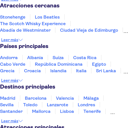
Coventry
Atracciones cercanas
Stonehenge
Los Beatles
The Scotch Whisky Experience
Abadía de Westminster
Ciudad Vieja de Edimburgo
The Shard
Royal Mile
Harry Potter Studios
Leer más
Visitas guiadas a Harry Potter desde Londres
Países principales
Madame Tussauds Londres
West End de Londres
Puente de la Torre
El London Eye
Río Támesis
Andorra
Albania
Suiza
Costa Rica
Torre de Londres
Cabo Verde
República Dominicana
Egipto
Grecia
Croacia
Islandia
Italia
Sri Lanka
Marruecos
Maldivas
México
Noruega
Leer más
Portugal
Tailandia
Túnez
Turquía
Destinos principales
Madrid
Barcelona
Valencia
Málaga
Sevilla
Toledo
Lanzarote
Londres
Santander
Mallorca
Lisboa
Tenerife
Gran Canaria
Fuerteventura
Marrakech
Leer más
Bilbao
Menorca
Granada
Alicante
Vigo
Atracciones principales