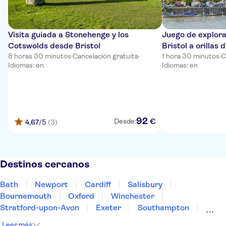
Visita guiada a Stonehenge y los
Juego de explora
Cotswolds desde Bristol
Bristol a orillas d
8 horas 30 minutos
·
Cancelación gratuita
·
1 hora 30 minutos
·
C
Idiomas: en
Idiomas: en
92
€
Desde:
4,67
/5
(3)
Destinos cercanos
Bath
Newport
Cardiff
Salisbury
Bournemouth
Oxford
Winchester
Stratford-upon-Avon
Exeter
Southampton
Reading
Warwick
Birmingham
Torquay
Leer más