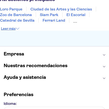
Loro Parque
Ciudad de las Artes y las Ciencias
Zoo de Barcelona
Siam Park
El Escorial
Catedral de Sevilla
Ferrari Land
Cueva de Nerja
La Torre Eiffel
Capilla Sixtina
Leer más
Montserrat
Museo del Louvre
La Sagrada Familia
Casa Batlló
Palacio Real de Madrid
Estadio Santiago Bernabéu
Alhambra
La Giralda
Medina Azahara
Empresa
Parque Warner
Nuestras recomendaciones
Ayuda y asistencia
Preferencias
Idioma: