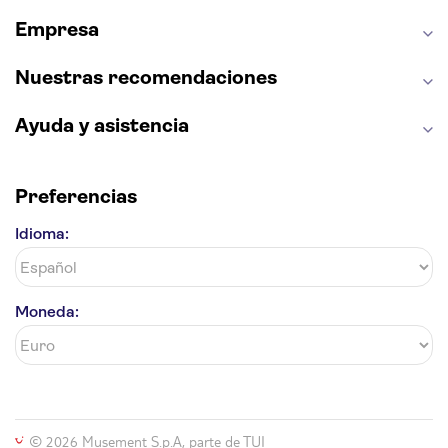
Alhambra
La Giralda
Medina Azahara
Empresa
Parque Warner
Nuestras recomendaciones
Ayuda y asistencia
Preferencias
Idioma:
Moneda:
© 2026 Musement S.p.A, parte de TUI