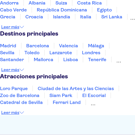
Coliseo
Museo Leonardo da Vinci en Florencia
Andorra
Albania
Suiza
Costa Rica
Galería Uffizi
Galería de la Academia de Florencia
Cabo Verde
República Dominicana
Egipto
Museos Reales de Turín
Grecia
Croacia
Islandia
Italia
Sri Lanka
Marruecos
Maldivas
México
Noruega
Leer más
Portugal
Tailandia
Túnez
Turquía
Destinos principales
Madrid
Barcelona
Valencia
Málaga
Sevilla
Toledo
Lanzarote
Londres
Santander
Mallorca
Lisboa
Tenerife
Gran Canaria
Fuerteventura
Marrakech
Leer más
Bilbao
Menorca
Granada
Alicante
Vigo
Atracciones principales
Loro Parque
Ciudad de las Artes y las Ciencias
Zoo de Barcelona
Siam Park
El Escorial
Catedral de Sevilla
Ferrari Land
Cueva de Nerja
La Torre Eiffel
Capilla Sixtina
Leer más
Montserrat
Museo del Louvre
La Sagrada Familia
Casa Batlló
Palacio Real de Madrid
Estadio Santiago Bernabéu