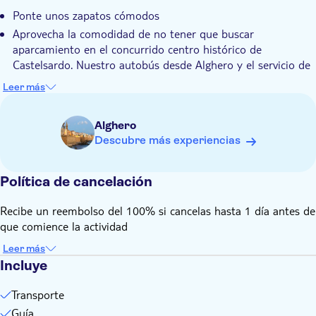
incluyen pane carasau, aceitunas de Bosa y quesos sardos.
Ponte unos zapatos cómodos
Se incluye mucho tiempo libre para que puedas relajarte en
Completa la excursión con algo de tiempo libre para visitar el
una cafetería o dar un paseo por tu cuenta.
Aprovecha la comodidad de no tener que buscar
castillo, almorzar en uno de los muchos restaurantes
aparcamiento en el concurrido centro histórico de
tradicionales o curiosear por las pequeñas tiendas del casco
Castelsardo. Nuestro autobús desde Alghero y el servicio de
antiguo antes de volver a bajar la colina.
traslado incluido en el precio te permitirán llegar al centro
Leer más
de la ciudad sin complicaciones. Además, nuestro guía estará
a tu entera disposición desde tu salida hasta tu regreso a
Alghero
Alghero.
Descubre más experiencias
Política de cancelación
Recibe un reembolso del 100% si cancelas hasta 1 día antes de
que comience la actividad
Leer más
Incluye
Transporte
Guía