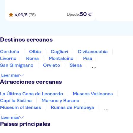
50
€
Desde:
4,26
/5
(75)
Destinos cercanos
Cerdeña
Olbia
Cagliari
Civitavecchia
Livorno
Roma
Montalcino
Pisa
San Gimignano
Orvieto
Siena
Montepulciano
Tívoli
Lucca
La Spezia
Leer más
Atracciones cercanas
La Última Cena de Leonardo
Museos Vaticanos
Capilla Sixtina
Murano y Burano
Museum of Senses
Ruinas de Pompeya
Museo Egipcio de Turín
Torre de Pisa
Leer más
Basílica de San Pedro
Países principales
Museo Nacional de la Ciencia y la Tecnología Leonardo da Vi