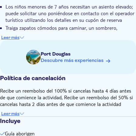
Transporte incluido
Los niños menores de 7 años necesitan un asiento elevado;
Nadar en el desfiladero de Mossman
Almuerzo
puede solicitar uno poniéndose en contacto con el operador
turístico utilizando los detalles en su cupón de reserva
Traiga zapatos cómodos para caminar, un sombrero,
bloqueador solar, una botella de agua y repelente de
Leer más
insectos.
Traiga traje de baño y una toalla si desea darse un chapuzón
Port Douglas
en el arroyo de agua dulce.
Descubre más experiencias
Política de cancelación
Recibe un reembolso del 100% si cancelas hasta 4 días antes
de que comience la actividad, Recibe un reembolso del 50% si
cancelas hasta 2 días antes de que comience la actividad
Leer más
Incluye
Guía aborigen