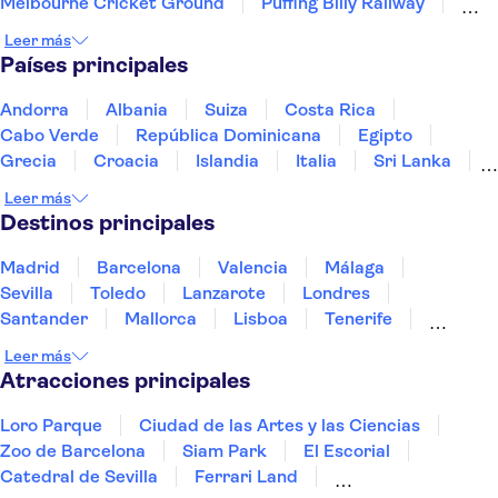
Melbourne Cricket Ground
Puffing Billy Railway
Uluru
Great Ocean Road
Leer más
Países principales
Andorra
Albania
Suiza
Costa Rica
Cabo Verde
República Dominicana
Egipto
Grecia
Croacia
Islandia
Italia
Sri Lanka
Marruecos
Maldivas
México
Noruega
Leer más
Portugal
Tailandia
Túnez
Turquía
Destinos principales
Madrid
Barcelona
Valencia
Málaga
Sevilla
Toledo
Lanzarote
Londres
Santander
Mallorca
Lisboa
Tenerife
Gran Canaria
Fuerteventura
Marrakech
Leer más
Bilbao
Menorca
Granada
Alicante
Vigo
Atracciones principales
Loro Parque
Ciudad de las Artes y las Ciencias
Zoo de Barcelona
Siam Park
El Escorial
Catedral de Sevilla
Ferrari Land