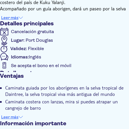
costero del país de Kuku Yalanji.
Acompañado por un guía aborigen, dará un paseo por la selva
tropical y visitará una serie de áreas culturalmente
Leer más
significativas. Aprenderá sobre las increíbles relaciones que los
Detalles principales
Kuku Yalanji aún tienen con su tierra, sobre su historia, cultura
Cancelación gratuita
y prácticas.
Revisarás los diferentes alimentos y medicinas que utilizan que
Lugar:
Port Douglas
se derivan de la naturaleza, probarás algunos bush tucker y
Validez:
Flexible
recolectarás mariscos. También probará algunas prácticas de
Idiomas:
Inglés
caza aborígenes tradicionales, como el uso de un boomerang y
el lanzamiento de lanzas. Si tienes suerte, ¡podrías atrapar un
Se acepta el bono en el móvil
cangrejo de barro! Para completar la aventura visitarás un
Detalles extra
Ventajas
riachuelo de agua dulce donde podrás refrescarte.
Confirmación al momento
Caminata guiada por los aborígenes en la selva tropical de
Visita guiada
Daintree, la selva tropical viva más antigua del mundo
Subject expert guide
Caminata costera con lanzas, mira si puedes atrapar un
Grupo pequeño
cangrejo de barro
Aprenda la cultura, las prácticas, la historia y la conexión con
Grupo estándar
Leer más
el país aborigen, incluidos los alimentos silvestres y las
Información importante
Recogida en hotel
medicinas.