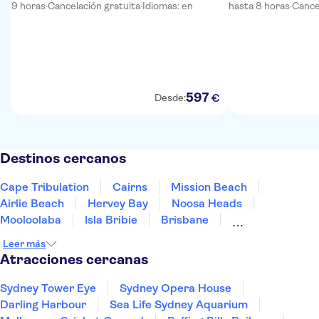
9 horas
·
Cancelación gratuita
·
Idiomas: en
hasta 8 horas
·
Cance
597
€
Desde:
Destinos cercanos
Cape Tribulation
Cairns
Mission Beach
Airlie Beach
Hervey Bay
Noosa Heads
Mooloolaba
Isla Bribie
Brisbane
Alice Springs
Australia Central
Gold Coast
Leer más
Byron Bay
Darwin
Uluru
Atracciones cercanas
Sydney Tower Eye
Sydney Opera House
Darling Harbour
Sea Life Sydney Aquarium