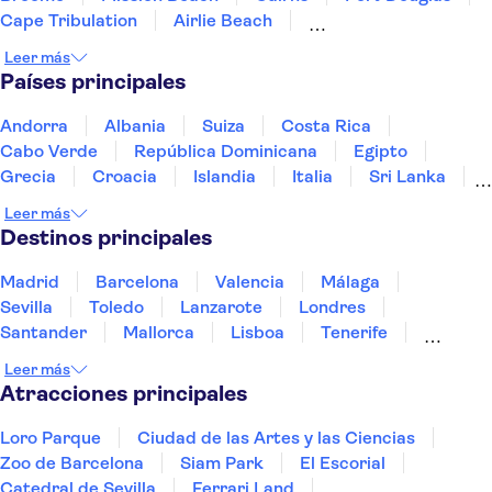
Cape Tribulation
Airlie Beach
Hunter Valley (Australia)
Montañas Azules
Leer más
Geelong
Melbourne
Hervey Bay
Países principales
Andorra
Albania
Suiza
Costa Rica
Cabo Verde
República Dominicana
Egipto
Grecia
Croacia
Islandia
Italia
Sri Lanka
Marruecos
Maldivas
México
Noruega
Leer más
Portugal
Tailandia
Túnez
Turquía
Destinos principales
Madrid
Barcelona
Valencia
Málaga
Sevilla
Toledo
Lanzarote
Londres
Santander
Mallorca
Lisboa
Tenerife
Gran Canaria
Fuerteventura
Marrakech
Leer más
Bilbao
Menorca
Granada
Alicante
Vigo
Atracciones principales
Loro Parque
Ciudad de las Artes y las Ciencias
Zoo de Barcelona
Siam Park
El Escorial
Catedral de Sevilla
Ferrari Land