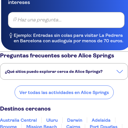
intereses
Haz una pregunta...
Ejemplo: Entradas sin colas para visitar La Pedrera
en Barcelona con audioguía por menos de 70 euros.
Preguntas frecuentes sobre Alice Springs
¿Qué sitios puedo explorar cerca de Alice Springs?
Estos son algunos de nuestros lugares favoritos para visitar cerca de
Alice Springs:
Ver todas las actividades en Alice Springs
Australia Central
Uluru
Darwin
Adelaida
Broome
Destinos cercanos
Australia Central
Uluru
Darwin
Adelaida
Broome
Mission Beach
Cairns
Port Douglas