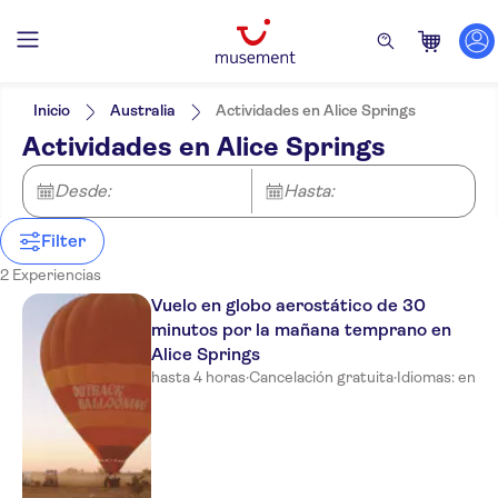
Filtros
Precio (por adulto)
Hotel pickup
Tipo de entrada
Inicio
Australia
Actividades en Alice Springs
Cancelación gratuita
Categorías
Mín.
€
Máx.
€
Actividades en Alice Springs
Confirmación al momento
Actividades
NO-PICKUP
Idiomas de la actividad
Atracciones y visitas guiadas
Inglés
Actividades aéreas
Desde:
Hasta:
Excursiones de un día
Paseos en globo
Actividades al aire libre
aerostático
Cultura e historia
Filter
Turismo y tradiciones
2 Experiencias
Vuelo en globo aerostático de 30
minutos por la mañana temprano en
Alice Springs
hasta 4 horas
·
Cancelación gratuita
·
Idiomas: en