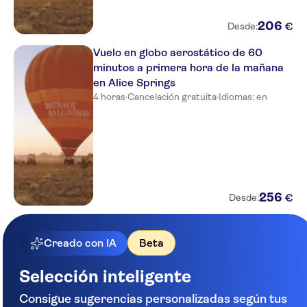
206
€
Desde:
Vuelo en globo aerostático de 60
minutos a primera hora de la mañana
en Alice Springs
4 horas
·
Cancelación gratuita
·
Idiomas: en
256
€
Desde:
Creado con IA
Beta
Selección inteligente
Consigue sugerencias personalizadas según tus