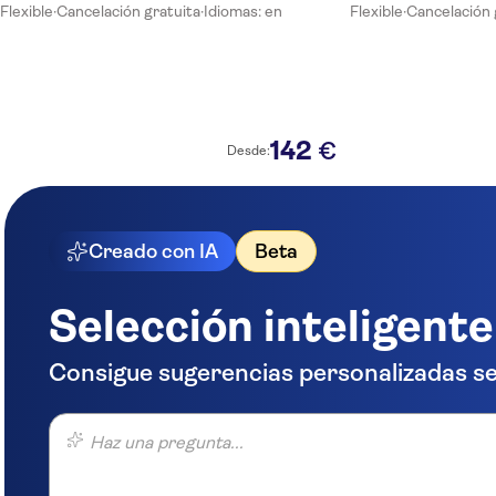
Flexible
·
Cancelación gratuita
·
Idiomas: en
Flexible
·
Cancelación 
142
€
Desde:
Creado con IA
Beta
Selección inteligente
Consigue sugerencias personalizadas se
Haz una pregunta...