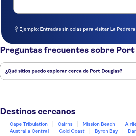
Ejemplo: Entradas sin colas para visitar La Pedrer
Preguntas frecuentes sobre Port
¿Qué sitios puedo explorar cerca de Port Douglas?
Estos son algunos de nuestros lugares favoritos para visitar cerca de P
Cape Tribulation
Cairns
Mission Beach
Airlie Beach
Hervey Bay
Destinos cercanos
Cape Tribulation
Cairns
Mission Beach
Airl
Australia Central
Gold Coast
Byron Bay
Dar