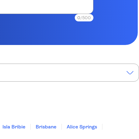
0
/500
Isla Bribie
Brisbane
Alice Springs