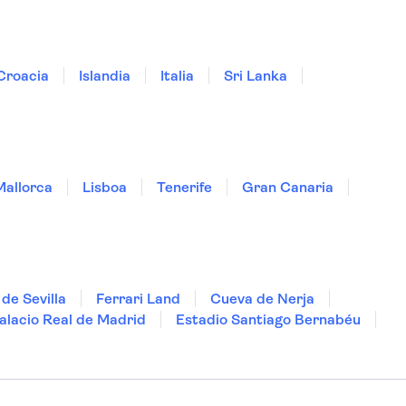
Croacia
Islandia
Italia
Sri Lanka
Mallorca
Lisboa
Tenerife
Gran Canaria
de Sevilla
Ferrari Land
Cueva de Nerja
alacio Real de Madrid
Estadio Santiago Bernabéu