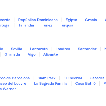
Verde
República Dominicana
Egipto
Grecia
rtugal
Tailandia
Túnez
Turquía
do
Sevilla
Lanzarote
Londres
Santander
Granada
Vigo
Alicante
Zoo de Barcelona
Siam Park
El Escorial
Catedral 
seo del Louvre
La Sagrada Familia
Casa Batlló
P
e Warner