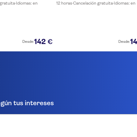
gratuita
·
Idiomas: en
12 horas
·
Cancelación gratuita
·
Idiomas: en
142
1
€
Desde:
Desde:
gún tus intereses