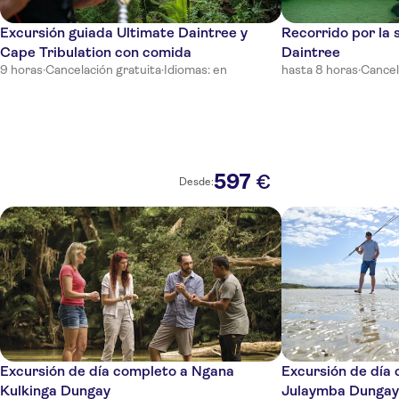
Excursión guiada Ultimate Daintree y
Recorrido por la 
Cape Tribulation con comida
Daintree
9 horas
·
Cancelación gratuita
·
Idiomas: en
hasta 8 horas
·
Cancel
597
€
Desde:
Excursión de día completo a Ngana
Excursión de día
Kulkinga Dungay
Julaymba Dungay