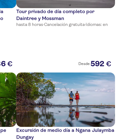
la
Tour privado de día completo por
so
Daintree y Mossman
hasta 8 horas
·
Cancelación gratuita
·
Idiomas: en
86
592
€
€
Desde:
ape
Excursión de medio día a Ngana Julaymba
Dungay