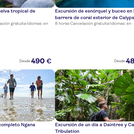
selva tropical de
Excursión de esnórquel y buceo en 
barrera de coral exterior de Calyp
ación gratuita
·
Idiomas: en
8 horas
·
Cancelación gratuita
·
Idiomas: en
490
4
€
Desde:
Desde:
 completo Ngana
Excursión de un día a Daintree y C
Tribulation