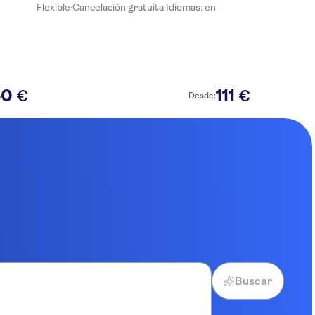
Flexible
·
Cancelación gratuita
·
Idiomas: en
40
111
€
€
Desde:
Buscar