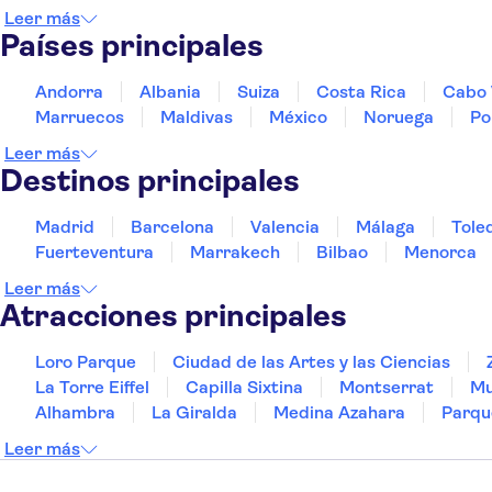
Leer más
Países principales
Andorra
Albania
Suiza
Costa Rica
Cabo 
Marruecos
Maldivas
México
Noruega
Po
Leer más
Destinos principales
Madrid
Barcelona
Valencia
Málaga
Tole
Fuerteventura
Marrakech
Bilbao
Menorca
Leer más
Atracciones principales
Loro Parque
Ciudad de las Artes y las Ciencias
La Torre Eiffel
Capilla Sixtina
Montserrat
Mu
Alhambra
La Giralda
Medina Azahara
Parqu
Leer más