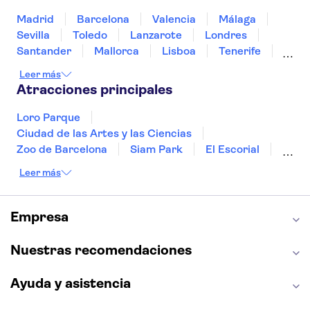
Túnez
Turquía
Madrid
Barcelona
Valencia
Málaga
Sevilla
Toledo
Lanzarote
Londres
Santander
Mallorca
Lisboa
Tenerife
Gran Canaria
Fuerteventura
Marrakech
Leer más
Bilbao
Menorca
Granada
Alicante
Atracciones principales
Vigo
Loro Parque
Ciudad de las Artes y las Ciencias
Zoo de Barcelona
Siam Park
El Escorial
Catedral de Sevilla
Ferrari Land
Leer más
Cueva de Nerja
La Torre Eiffel
Capilla Sixtina
Montserrat
Museo del Louvre
La Sagrada Familia
Empresa
Casa Batlló
Palacio Real de Madrid
Estadio Santiago Bernabéu
Alhambra
Nuestras recomendaciones
La Giralda
Medina Azahara
Parque Warner
Ayuda y asistencia