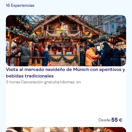
Francés
Visita con audioguía
Senderismo y
16 Experiencias
Bebidas y catas
Italiano
Turismo y tradiciones
Entrada incluida
recorridos en bici
Gastronomía
Japonés
Grupo pequeño
Folclore
Cultura e historia
Ruso
Subject expert guide
Ciudad
Imprescindibles
Norwegian
Portugués
Chino
Visita al mercado navideño de Múnich con aperitivos y
bebidas tradicionales
3 horas
·
Cancelación gratuita
·
Idiomas: en
55
€
Desde: