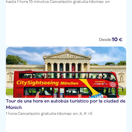
hasta 1 hora 15 minutos
·
Cancelación gratuita
·
Idiomas: en
10
€
Desde:
Tour de una hora en autobús turístico por la ciudad de
Múnich
1 hora
·
Cancelación gratuita
·
Idiomas: en, it, fr +5