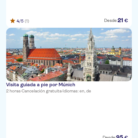
21
€
Desde:
4
/5
(1)
Visita guiada a pie por Múnich
2 horas
·
Cancelación gratuita
·
Idiomas: en, de
95
€
Desde: