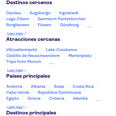
Destinos cercanos
Dachau
Augsburgo
Ingolstadt
Lago Chiem
Garmisch-Partenkirchen
Burghausen
Füssen
Günzburg
Ratisbona
Kempten (Allgäu)
Leer más
Leutkirch im Allgäu
Ulm
Berchtesgaden
Atracciones cercanas
Passau
Viktualienmarkt
Lake Constance
Castillo de Neuschwanstein
Marienplatz
Trips from Munich
Parque Olímpico de Múnich
Leer más
Isla de los Museos
Neues Museum
Países principales
Río Spree
Muro de Berlín
Museo del Chocolate de Colonia
Andorra
Albania
Suiza
Costa Rica
Torre de la TV de Berlín
Río Rin
Cabo Verde
República Dominicana
Reichstag
Museo de la RDA en Berlín
Egipto
Grecia
Croacia
Islandia
Italia
Sri Lanka
Marruecos
Maldivas
Leer más
México
Noruega
Portugal
Tailandia
Destinos principales