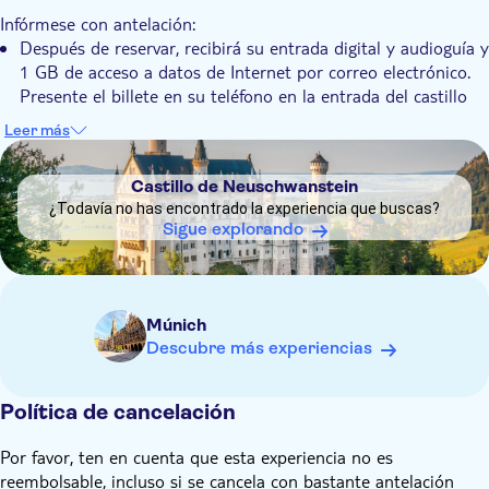
Podrá admirar hermosos interiores y vistas sobre el lago
inolvidable y enriquecedora.
Infórmese con antelación:
Alpsee
Después de reservar, recibirá su entrada digital y audioguía y
Conocerá la historia del castillo con una audioguía
1 GB de acceso a datos de Internet por correo electrónico.
multilingüe y permanecerá conectado durante su visita con
Presente el billete en su teléfono en la entrada del castillo
una eSIM de 1 GB
de Hohenschwangau en la franja horaria seleccionada.
Leer más
Acceda a la audioguía en su dispositivo y explore el castillo a
DSA1Castillo de Neuschwanstein
su propio ritmo.
Castillo de Neuschwanstein
La audioguía está disponible en inglés, alemán, neerlandés,
¿Todavía no has encontrado la experiencia que buscas?
italiano, francés, español, portugués, ruso, polaco, japonés,
Sigue explorando
chino y coreano.
Múnich
Descubre más experiencias
Política de cancelación
Por favor, ten en cuenta que esta experiencia no es
reembolsable, incluso si se cancela con bastante antelación