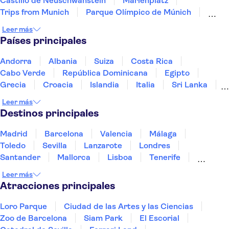
Castillo de Neuschwanstein
Marienplatz
Trips from Munich
Parque Olímpico de Múnich
Allianz Arena
Palacio de Linderhof
Leer más
Monumento Conmemorativo del Campo de Concentración 
Países principales
Isla de los Museos
Neues Museum
Río Spree
Muro de Berlín
Museo del Chocolate de Colonia
Andorra
Albania
Suiza
Costa Rica
Torre de la TV de Berlín
Cabo Verde
República Dominicana
Egipto
Grecia
Croacia
Islandia
Italia
Sri Lanka
Marruecos
Maldivas
México
Noruega
Leer más
Portugal
Tailandia
Túnez
Turquía
Destinos principales
Madrid
Barcelona
Valencia
Málaga
Toledo
Sevilla
Lanzarote
Londres
Santander
Mallorca
Lisboa
Tenerife
Gran Canaria
Fuerteventura
Marrakech
Leer más
Bilbao
Menorca
Granada
Vigo
Alicante
Atracciones principales
Loro Parque
Ciudad de las Artes y las Ciencias
Zoo de Barcelona
Siam Park
El Escorial