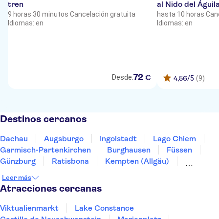
tren
al Nido del Águi
9 horas 30 minutos
·
Cancelación gratuita
·
hasta 10 horas
·
Canc
Idiomas: en
Idiomas: en
72
€
Desde:
4,56
/5
(9)
Destinos cercanos
Dachau
Augsburgo
Ingolstadt
Lago Chiem
Garmisch-Partenkirchen
Burghausen
Füssen
Günzburg
Ratisbona
Kempten (Allgäu)
Leutkirch im Allgäu
Ulm
Berchtesgaden
Leer más
Passau
Núremberg
Atracciones cercanas
Viktualienmarkt
Lake Constance