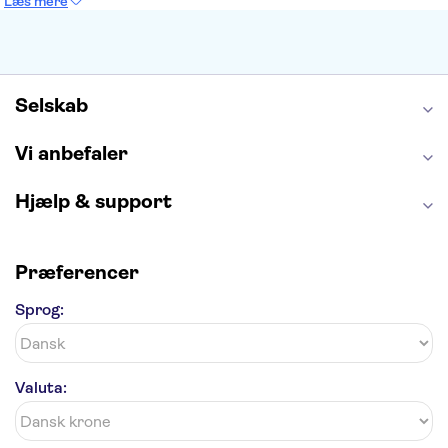
Læs mere
Burj Khalifa
Keukenhof
Alcatraz
Elbphilharmonie
Yosemite National Park
Alhambra
Taj Mahal
St. Pauli
Harry Potter Studios
Tivoli
Petra
Selskab
Vi anbefaler
Hjælp & support
Præferencer
Sprog:
Valuta: