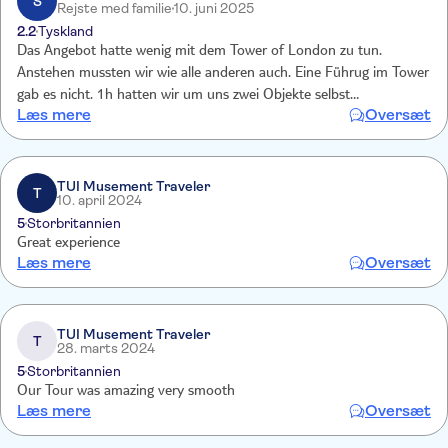
S
Rejste med familie
10. juni 2025
2.2
Tyskland
Das Angebot hatte wenig mit dem Tower of London zu tun.
Anstehen mussten wir wie alle anderen auch. Eine Führug im Tower
gab es nicht. 1h hatten wir um uns zwei Objekte selbst
Læs mere
Oversæt
anzuschauen. Keine Zeit um sich das Gebäude in Gänze
anzuschauen. Die Bootstour waren drei Stationen. Die
Wachablösung haben wir nicht gesehen. Die Tour endete nach 3
Stunden.
TUI Musement Traveler
T
10. april 2024
5
Storbritannien
Great experience
Læs mere
Oversæt
TUI Musement Traveler
T
28. marts 2024
5
Storbritannien
Our Tour was amazing very smooth
Læs mere
Oversæt