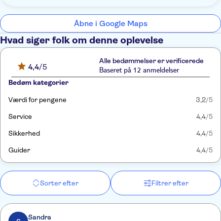
Åbne i Google Maps
Hvad siger folk om denne oplevelse
Alle bedømmelser er verificerede
4,4
/5
Baseret på 12 anmeldelser
Bedøm kategorier
Værdi for pengene
3,2
/5
Service
4,4
/5
Sikkerhed
4,4
/5
Guider
4,4
/5
Sorter efter
Filtrer efter
Sandra