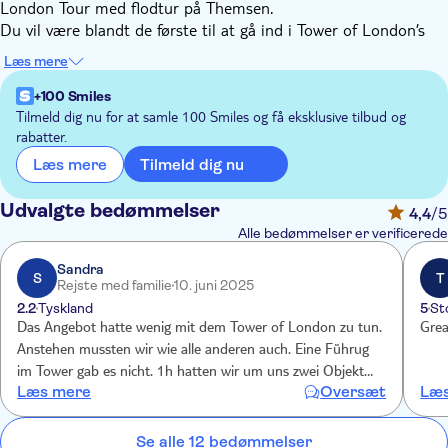
London Tour med flodtur på Themsen.
Du vil være blandt de første til at gå ind i Tower of London’s
Jewel House og se den uvurderlige samling af kronjuveler. Gå
Læs mere
gennem de snoede passager og skjulte kamre i dit eget tempo.
Derefter er det tid til en afslappende og naturskøn flodtur på
+100 Smiles
Themsen. Nyd Londons fængslende seværdigheder, mens
Tilmeld dig nu for at samle 100 Smiles og få eksklusive tilbud og
rabatter.
guiden fortæller dig alt, hvad du ønsker at vide om den utrolige
by.
Tilmeld dig nu
Læs mere
Når vi kommer til dæmningen, følger vi guiden en kort tur for
at se vagtskiftet. Denne verdensberømte ceremoni finder sted
Udvalgte bedømmelser
4,4
/5
enten på Buckingham Palace eller ved Horse Guards Parade,
Alle bedømmelser er verificerede
afhængigt af dagen. Guiden sørger for, at vi står det rigtige sted
for at få den bedste udsigt over den menneskefyldte
Sandra
S
T
Rejste med familie
10. juni 2025
begivenhed. Vi ser, hvordan King's Foot Guards foretager den
2.2
Tyskland
5
St
berømte march til Buckingham Palace.
Das Angebot hatte wenig mit dem Tower of London zu tun.
Grea
I forbindelse med din bestilling kan du vælge at opgradere
Anstehen mussten wir wie alle anderen auch. Eine Führug
turen, så den inkluderer en billet til Buckingham Palace. Hvis
im Tower gab es nicht. 1h hatten wir um uns zwei Objekte
du vælger at opgradere din tur, vil guiden eskortere dig
Læs mere
Oversæt
Læs
selbst anzuschauen. Keine Zeit um sich das Gebäude in
indenfor i Buckingham Palace, som kun åbner dørene for
Gänze anzuschauen. Die Bootstour waren drei Stationen.
besøgende to måneder om året.
Die Wachablösung haben wir nicht gesehen. Die Tour endete
Se alle 12 bedømmelser