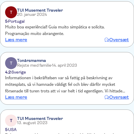
TUI Musement Traveler
T
20. januar 2024
5
Portugal
Muito boa experiência!! Guia muito simpática e solicita.
Programação muito abrangente.
Læs mere
Oversæt
Tonårsmamma
T
Rejste med familie
14. april 2023
4.2
Sverige
Informationen i bekräftelsen var så fattig på beskrivning av
mötesplats, så vi hamnade väldigt fel och blev därför mycket
försenade till turen trots att vi var helt i tid egentligen. Vi hittade
Læs mere
Oversæt
inte rätt biljettkontor. Tydligare schema med vad som ingår i turen.
När familjemedlem har autism är det avgörande med start och
sluttid samt specifikt vad som ska hända och när det ska hända .
Ett exakt schema helt enkelt. För övrigt var guiden Raf helt
TUI Musement Traveler
T
13. august 2023
fantastisk, och vi lärde oss massor om London!
5
USA