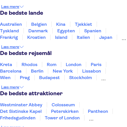
Busrundture i London
Shakespeare's Globe
Læs mere
Tower Bridge
River Thames
De bedste lande
Edinburghs Gamle By
Trips from Edinburgh
King's Cross Station
Australien
Belgien
Kina
Tjekkiet
The Scotch Whisky Experience
St Paul's Cathedral
Tyskland
Danmark
Egypten
Spanien
Frankrig
Kroatien
Island
Italien
Japan
Holland
Norge
Polen
Sverige
Slovenien
Læs mere
Thailand
Tyrkiet
De bedste rejsemål
Kreta
Rhodos
Rom
London
Paris
Barcelona
Berlin
New York
Lissabon
Wien
Prag
Budapest
Stockholm
København
Málaga
Hamborg
Bremen
Læs mere
Aarhus
Kiel
Helsingborg
De bedste attraktioner
Westminster Abbey
Colosseum
Det Sixtinske Kapel
Peterskirken
Pantheon
Frihedsgudinden
Tower of London
Empire State Building
Moulin Rouge