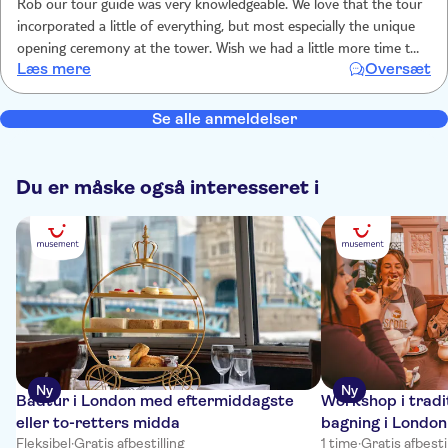
Rob our tour guide was very knowledgeable. We love that the tour
incorporated a little of everything, but most especially the unique
opening ceremony at the tower. Wish we had a little more time to
Læs mere
Oversæt
explore the tower, but I’d still recommend this experience.
Se alle anmeldelser
Du er måske også interesseret i
Ny
Ny
Bådtur i London med eftermiddagste
Workshop i tradi
eller to-retters midda
bagning i Londo
Fleksibel
·
Gratis afbestilling
1 time
·
Gratis afbesti