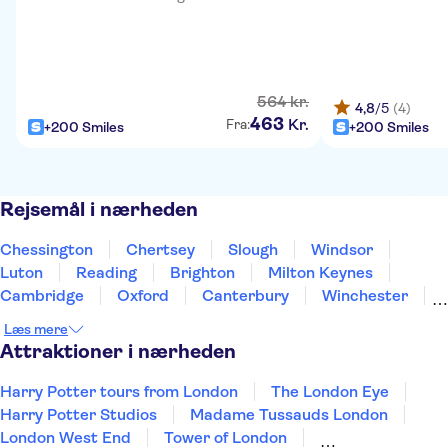
564
kr.
4,8
/5
(4)
463
Kr.
Fra:
+200 Smiles
+200 Smiles
Rejsemål i nærheden
Chessington
Chertsey
Slough
Windsor
Luton
Reading
Brighton
Milton Keynes
Cambridge
Oxford
Canterbury
Winchester
Northampton
Portsmouth
Southampton
Læs mere
Attraktioner i nærheden
Harry Potter tours from London
The London Eye
Harry Potter Studios
Madame Tussauds London
London West End
Tower of London