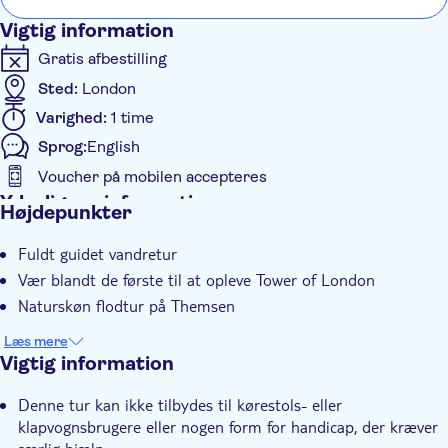
nach 3 Stunden.
Vigtig information
Gratis afbestilling
Sted:
London
Varighed:
1 time
Sprog:
English
Voucher på mobilen accepteres
Yderligere information
Højdepunkter
Øjeblikkelig bekræftelse
Fuldt guidet vandretur
Entréudgifter er Inkluderet
Vær blandt de første til at opleve Tower of London
Subject expert guide
Naturskøn flodtur på Themsen
Tur med Audioguide
Læs mere
Elektronisk billet
Vigtig information
Group tour
Denne tur kan ikke tilbydes til kørestols- eller
Med audioguide
klapvognsbrugere eller nogen form for handicap, der kræver