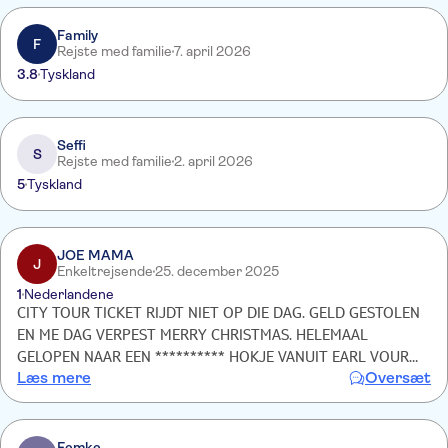
Family
F
Rejste med familie
7. april 2026
3.8
Tyskland
Seffi
S
Rejste med familie
2. april 2026
5
Tyskland
JOE MAMA
J
Enkeltrejsende
25. december 2025
1
Nederlandene
CITY TOUR TICKET RIJDT NIET OP DIE DAG. GELD GESTOLEN
EN ME DAG VERPEST MERRY CHRISTMAS. HELEMAAL
GELOPEN NAAR EEN ********** HOKJE VANUIT EARL VOURT
Læs mere
Oversæt
NAAR WESTMINSTER PIER OMDAT HET OP DE MAIL STOND
DAT IK DAAR MOEST ZIJN. WAARDELOOS
Femke