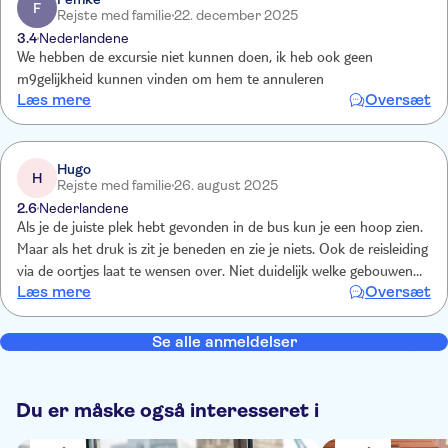
F
Rejste med familie
22. december 2025
3.4
Nederlandene
We hebben de excursie niet kunnen doen, ik heb ook geen
m9gelijkheid kunnen vinden om hem te annuleren
Læs mere
Oversæt
Hugo
H
Rejste med familie
26. august 2025
2.6
Nederlandene
Als je de juiste plek hebt gevonden in de bus kun je een hoop zien.
Maar als het druk is zit je beneden en zie je niets. Ook de reisleiding
via de oortjes laat te wensen over. Niet duidelijk welke gebouwen ze
Læs mere
Oversæt
bedoelen. Het loopt soms voor en dan weer achter. Het vinden van
de juiste opstapplaats is ook wel een uitdaging.
Se alle anmeldelser
Du er måske også interesseret i