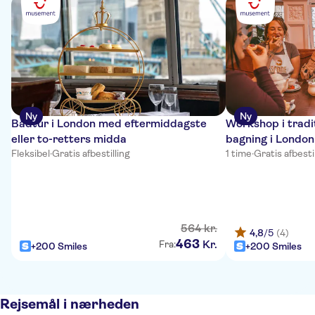
Ny
Ny
Bådtur i London med eftermiddagste
Workshop i tradi
eller to-retters midda
bagning i Londo
Fleksibel
·
Gratis afbestilling
1 time
·
Gratis afbesti
564
kr.
4,8
/5
(4)
463
Kr.
Fra:
+200 Smiles
+200 Smiles
Rejsemål i nærheden