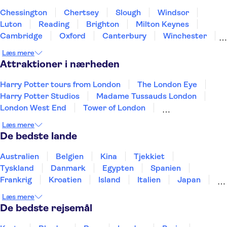
Chessington
Chertsey
Slough
Windsor
Luton
Reading
Brighton
Milton Keynes
Cambridge
Oxford
Canterbury
Winchester
Northampton
Portsmouth
Southampton
Læs mere
Attraktioner i nærheden
Harry Potter tours from London
The London Eye
Harry Potter Studios
Madame Tussauds London
London West End
Tower of London
Busrundture i London
Shakespeare's Globe
Læs mere
Tower Bridge
River Thames
De bedste lande
Edinburghs Gamle By
Trips from Edinburgh
King's Cross Station
Australien
Belgien
Kina
Tjekkiet
The Scotch Whisky Experience
St Paul's Cathedral
Tyskland
Danmark
Egypten
Spanien
Frankrig
Kroatien
Island
Italien
Japan
Holland
Norge
Polen
Sverige
Slovenien
Læs mere
Thailand
Tyrkiet
De bedste rejsemål