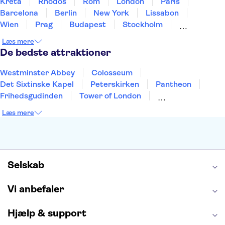
Kreta
Rhodos
Rom
London
Paris
Barcelona
Berlin
New York
Lissabon
Wien
Prag
Budapest
Stockholm
København
Málaga
Hamborg
Bremen
Læs mere
Aarhus
Kiel
Helsingborg
De bedste attraktioner
Westminster Abbey
Colosseum
Det Sixtinske Kapel
Peterskirken
Pantheon
Frihedsgudinden
Tower of London
Empire State Building
Moulin Rouge
Læs mere
Burj Khalifa
Keukenhof
Alcatraz
Elbphilharmonie
Yosemite National Park
Alhambra
Taj Mahal
St. Pauli
Harry Potter Studios
Tivoli
Petra
Selskab
Vi anbefaler
Hjælp & support