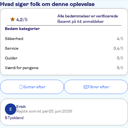
Hvad siger folk om denne oplevelse
Alle bedømmelser er verificerede
4,2
/5
Baseret på 64 anmeldelser
Bedøm kategorier
Sikkerhed
4
/5
Service
3,4
/5
Guider
5
/5
Værdi for pengene
5
/5
Sorter efter
Filtrer efter
Erich
E
Rejste som et par
25. juni 2026
5
Tyskland