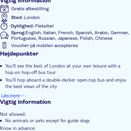
Vigtig information
Gratis afbestilling
Sted:
London
Gyldighed:
Fleksibel
Sprog:
English, Italian, French, Spanish, Arabic, German,
Portuguese, Russian, Japanese, Polish, Chinese
Voucher på mobilen accepteres
Yderligere information
Højdepunkter
Øjeblikkelig bekræftelse
You'll see the best of London at your own leisure with a
Lokalt særpræg
hop-on hop-off bus tour
Tur med Audioguide
You'll hop aboard a double-decker open-top bus and enjoy
the best views of the city
Elektronisk billet
There's the chance to enhance your experience with a scenic
Læs mere
Med audioguide
cruise along the Thames
Vigtig information
Transport included
Not allowed:
No animals or pets except for guide dogs
Know in advance: