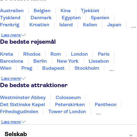
Australien
Belgien
Kina
Tjekkiet
Tyskland
Danmark
Egypten
Spanien
Frankrig
Kroatien
Island
Italien
Japan
Holland
Norge
Polen
Sverige
Slovenien
Læs mere
Thailand
Tyrkiet
De bedste rejsemål
Kreta
Rhodos
Rom
London
Paris
Barcelona
Berlin
New York
Lissabon
Wien
Prag
Budapest
Stockholm
København
Málaga
Hamborg
Bremen
Læs mere
Aarhus
Kiel
Helsingborg
De bedste attraktioner
Westminster Abbey
Colosseum
Det Sixtinske Kapel
Peterskirken
Pantheon
Frihedsgudinden
Tower of London
Empire State Building
Moulin Rouge
Læs mere
Burj Khalifa
Keukenhof
Alcatraz
Elbphilharmonie
Yosemite National Park
Selskab