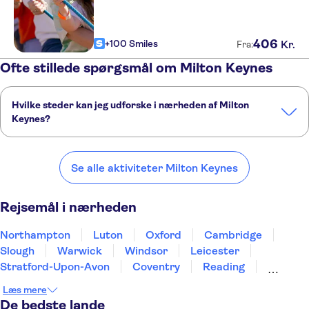
406
+100 Smiles
Kr.
Fra:
Ofte stillede spørgsmål om Milton Keynes
Hvilke steder kan jeg udforske i nærheden af Milton
Keynes?
Her er nogle af vores foretrukne steder at besøge i nærheden af
Milton Keynes:
Se alle aktiviteter Milton Keynes
Northampton
Luton
Oxford
Cambridge
Slough
Rejsemål i nærheden
Northampton
Luton
Oxford
Cambridge
Slough
Warwick
Windsor
Leicester
Stratford-Upon-Avon
Coventry
Reading
London
Chertsey
Chessington
Birmingham
Læs mere
De bedste lande