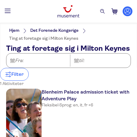
Filters
Pris (voksen)
Pickup på hotel
Alternativer
Hjem
Det Forenede Kongerige
Entréudgifter er Inkluderet
Kategorier
Min
DKK
Max
DKK
Ting at foretage sig i Milton Keynes
Tur med Audioguide
Seværdigheder & guidede
NO-PICKUP
Aktivitetssprog
Ting at foretage sig i Milton Keynes
Elektronisk billet
rundture
German
Øjeblikkelig bekræftelse
Pas til seværdigheder
English
Fra:
Seværdigheder
til:
Spanish
Finnish
Filter
French
Italian
1 Aktiviteter
Japanese
Blenheim Palace admission ticket with
Dutch
Adventure Play
Chinese
Fleksibel
·
Sprog: en, it, fr +6