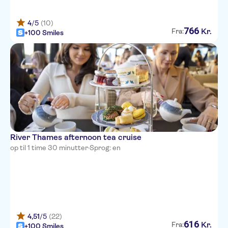
4
/5
(10)
766
Kr.
Fra:
+100 Smiles
River Thames afternoon tea cruise
op til 1 time 30 minutter
·
Sprog: en
4,51
/5
(22)
616
Kr.
Fra:
+100 Smiles