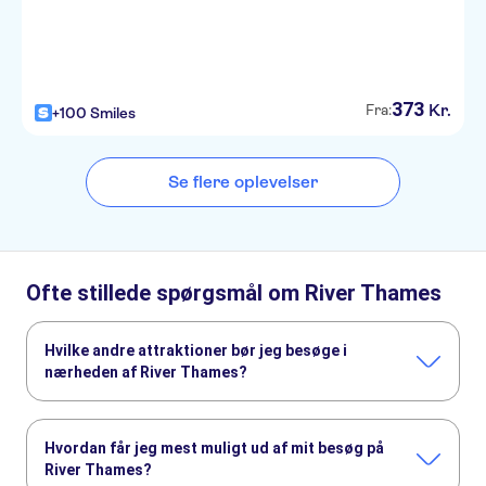
373
Kr.
Fra:
+100 Smiles
Se flere oplevelser
Ofte stillede spørgsmål om River Thames
Hvilke andre attraktioner bør jeg besøge i
nærheden af River Thames?
Her er nogle andre seværdigheder i River Thames, som du
ikke må gå glip af:
Hvordan får jeg mest muligt ud af mit besøg på
Harry Potter tours from London
The London Eye
River Thames?
Harry Potter Studios
Madame Tussauds London