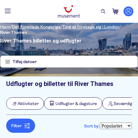
Hjem
/
Det Forenede Kongerige
/
Ting at foretage sig i London
/
River Thames
River Thames billetter og udflugter
Vis
Ryd
28
filtre
resultater
Tilføj datoer
Udflugter og billetter til River Thames
Filters
Pris (voksen)
Pickup på hotel
Alternativer
Aktiviteter
Udflugter & dagsture
Seværdighed
Øjeblikkelig bekræftelse
Kategorier
Min
DKK
Max
DKK
Gratis aflysning
Aktiviteter
NO-PICKUP
Aktivitetssprog
Elektronisk billet
English
Filter
Sort by:
Aktiviteter i byen
Udflugter & dagsture
Små Grupper
Spanish
Bådture
Kørestolsvenlig
Rundture til fods
Sightseeing &
Seværdigheder & guidede
Chinese