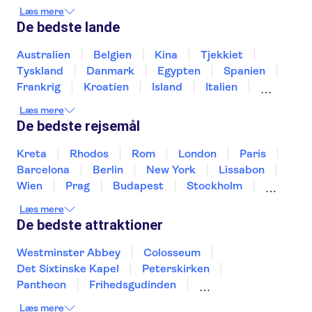
Tower of London
Edinburghs Gamle By
Læs mere
Busrundture i London
Trips from Edinburgh
De bedste lande
Shakespeare's Globe
Tower Bridge
River Thames
King's Cross Station
Australien
Belgien
Kina
Tjekkiet
The Scotch Whisky Experience
Tyskland
Danmark
Egypten
Spanien
St Paul's Cathedral
Frankrig
Kroatien
Island
Italien
Japan
Holland
Norge
Polen
Læs mere
Sverige
Slovenien
Thailand
Tyrkiet
De bedste rejsemål
Kreta
Rhodos
Rom
London
Paris
Barcelona
Berlin
New York
Lissabon
Wien
Prag
Budapest
Stockholm
København
Málaga
Hamborg
Bremen
Læs mere
Aarhus
Kiel
Helsingborg
De bedste attraktioner
Westminster Abbey
Colosseum
Det Sixtinske Kapel
Peterskirken
Pantheon
Frihedsgudinden
Tower of London
Empire State Building
Læs mere