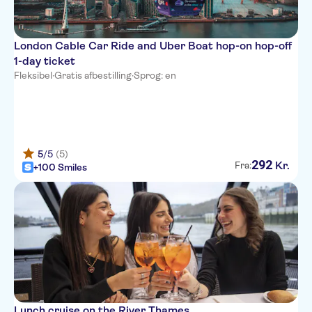
London Cable Car Ride and Uber Boat hop-on hop-off
1-day ticket
Fleksibel
·
Gratis afbestilling
·
Sprog: en
5
/5
(5)
292
Kr.
Fra:
+100 Smiles
Lunch cruise on the River Thames