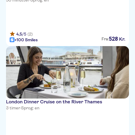
50 minutter
·
Sprog: en
4,5
/5
(2)
528
Kr.
Fra:
+100 Smiles
London Dinner Cruise on the River Thames
3 timer
·
Sprog: en