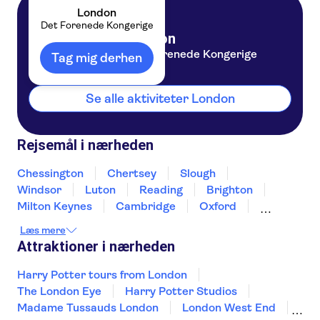
London
Det Forenede Kongerige
London
Det Forenede Kongerige
Tag mig derhen
Se alle aktiviteter London
Rejsemål i nærheden
Chessington
Chertsey
Slough
Windsor
Luton
Reading
Brighton
Milton Keynes
Cambridge
Oxford
Canterbury
Winchester
Northampton
Læs mere
Portsmouth
Attraktioner i nærheden
Harry Potter tours from London
The London Eye
Harry Potter Studios
Madame Tussauds London
London West End