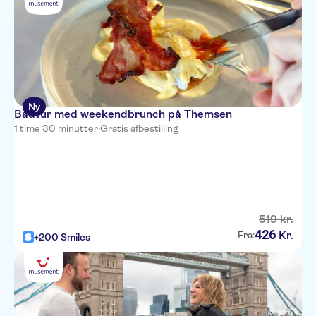
Ny
Bådtur med weekendbrunch på Themsen
1 time 30 minutter
·
Gratis afbestilling
519
kr.
426
Kr.
Fra:
+200 Smiles