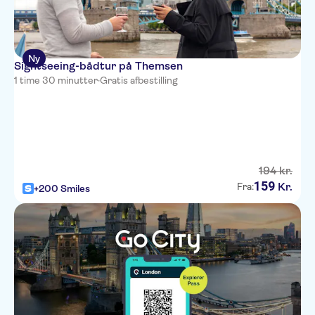
Ny
Sightseeing-bådtur på Themsen
1 time 30 minutter
·
Gratis afbestilling
194
kr.
159
Kr.
Fra:
+200 Smiles