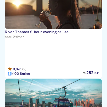
River Thames 2-hour evening cruise
op til 2 timer
3,8
/5
(2)
282
Kr.
Fra:
+100 Smiles