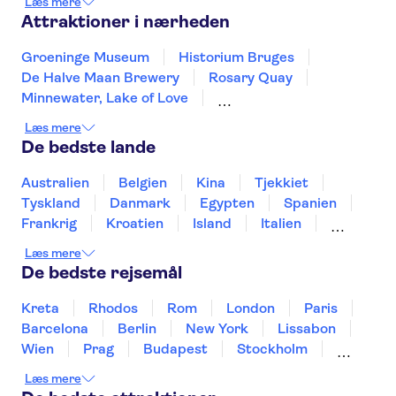
Læs mere
Namur
Attraktioner i nærheden
Groeninge Museum
Historium Bruges
De Halve Maan Brewery
Rosary Quay
Minnewater, Lake of Love
Choco-Story Bruges
Grand Place Brussels
Læs mere
Bruxelles Atomium
Grote Markt Antwerp
De bedste lande
Cathedral of Our Lady Antwerp
Graslei and Korenlei
Het Steen Castle
Australien
Belgien
Kina
Tjekkiet
Castle Gravensteen
Vrijdagmarkt
Tyskland
Danmark
Egypten
Spanien
Rubens House
Frankrig
Kroatien
Island
Italien
Japan
Holland
Norge
Polen
Læs mere
Sverige
Slovenien
Thailand
Tyrkiet
De bedste rejsemål
Kreta
Rhodos
Rom
London
Paris
Barcelona
Berlin
New York
Lissabon
Wien
Prag
Budapest
Stockholm
Málaga
Hamborg
København
Bremen
Læs mere
Aarhus
Kiel
Helsingborg