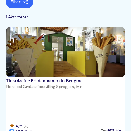
French
Mad & drikke
Filter
Dutch
Prøvesmagninger
Sightseeing &
og middage
traditioner
1 Aktiviteter
Folketraditioner
Tickets for Frietmuseum in Bruges
Fleksibel
·
Gratis afbestilling
·
Sprog: en, fr, nl
4
/5
(2)
83
Kr.
Fra: