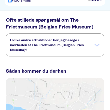
+100 Smiles
Ofte stillede spørgsmål om The
Frietmuseum (Belgian Fries Museum)
Hvilke andre attraktioner bør jeg besøge i
nærheden af The Frietmuseum (Belgian Fries
Museum)?
Her er nogle andre seværdigheder i The Frietmuseum
(Belgian Fries Museum), som du ikke må gå glip af:
Sådan kommer du derhen
Groeninge Museum
Historium Bruges
De Halve Maan Brewery
Rosary Quay
Minnewater, Lake of Love
Choco-Story Bruges