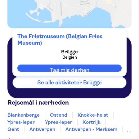
The Frietmuseum (Belgian Fries
Museum)
Brügge
Brügge
Belgien
Belgien
Tag mig derhen
Se alle aktiviteter Brügge
Rejsemål i nærheden
Blankenberge
Ostend
Knokke-heist
Ypres-ieper
Ypres-Ieper
Kortrijk
Gent
Antwerpen
Antwerpen - Merksem
Bruxelles
Mons
Leuven
Turnhout