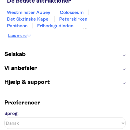
De bedste attraktioner
Westminster Abbey
Colosseum
Det Sixtinske Kapel
Peterskirken
Pantheon
Frihedsgudinden
Tower of London
Empire State Building
Læs mere
Moulin Rouge
Burj Khalifa
Keukenhof
Alcatraz
Elbphilharmonie
Yosemite National Park
Alhambra
Selskab
Taj Mahal
St. Pauli
Harry Potter Studios
Tivoli
Petra
Vi anbefaler
Hjælp & support
Præferencer
Sprog: