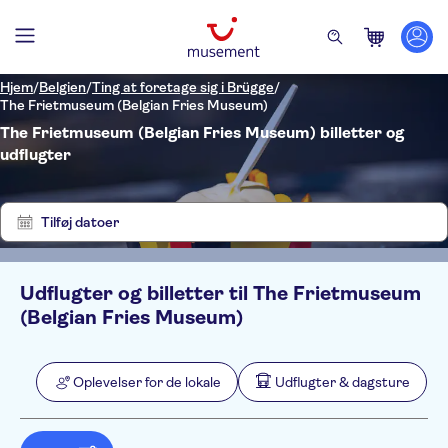
Hjem
/
Belgien
/
Ting at foretage sig i Brügge
/
The Frietmuseum (Belgian Fries Museum)
The Frietmuseum (Belgian Fries Museum) billetter og
udflugter
Vis
Ryd
1
filtre
resultater
Tilføj datoer
Udflugter og billetter til The Frietmuseum
Filters
Pris (voksen)
(Belgian Fries Museum)
Pickup på hotel
Alternativer
Entréudgifter er Inkluderet
Kategorier
Min
DKK
Max
DKK
Oplevelser for de lokale
Udflugter & dagsture
Gratis aflysning
Oplevelser for de lokale
NO-PICKUP
Aktivitetssprog
Øjeblikkelig bekræftelse
Udflugter & dagsture
English