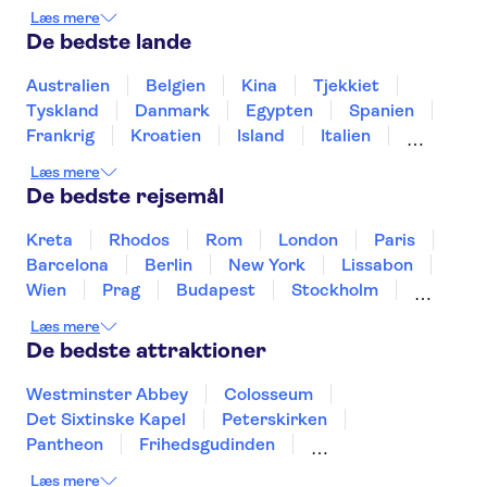
Choco-Story Bruges
Grand Place Brussels
Læs mere
Bruxelles Atomium
Grote Markt Antwerp
De bedste lande
Cathedral of Our Lady Antwerp
Graslei and Korenlei
Het Steen Castle
Australien
Belgien
Kina
Tjekkiet
Castle Gravensteen
Vrijdagmarkt
Tyskland
Danmark
Egypten
Spanien
Rubens House
Frankrig
Kroatien
Island
Italien
Japan
Holland
Norge
Polen
Læs mere
Sverige
Slovenien
Thailand
Tyrkiet
De bedste rejsemål
Kreta
Rhodos
Rom
London
Paris
Barcelona
Berlin
New York
Lissabon
Wien
Prag
Budapest
Stockholm
København
Málaga
Hamborg
Bremen
Læs mere
Aarhus
Kiel
Helsingborg
De bedste attraktioner
Westminster Abbey
Colosseum
Det Sixtinske Kapel
Peterskirken
Pantheon
Frihedsgudinden
Tower of London
Empire State Building
Læs mere