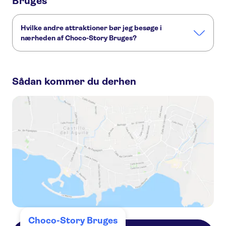
Bruges
Hvilke andre attraktioner bør jeg besøge i
nærheden af Choco-Story Bruges?
Her er nogle andre seværdigheder i Choco-Story Bruges,
som du ikke må gå glip af:
Sådan kommer du derhen
Groeninge Museum
Historium Bruges
De Halve Maan Brewery
Rosary Quay
Minnewater, Lake of Love
Choco-Story Bruges