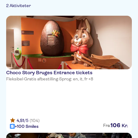
Udflugter & dagsture
Arabic
2 Aktiviteter
German
Mad & drikke
Spanish
Prøvesmagninger
Italian
og middage
Japanese
Portuguese
Russian
Choco Story Bruges Entrance tickets
Fleksibel
·
Gratis afbestilling
·
Sprog: en, it, fr +8
4,51
/5
(104)
106
Kr.
Fra:
+100 Smiles