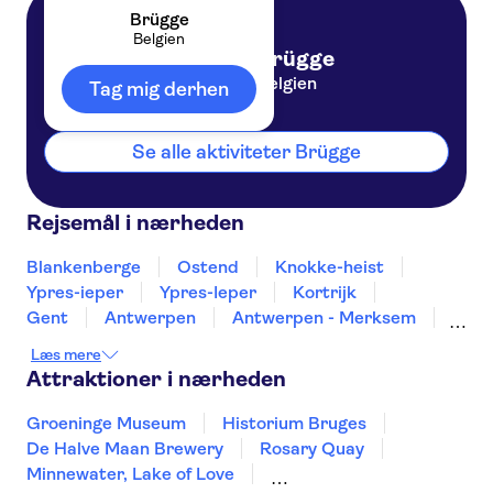
Brügge
Belgien
Brügge
Belgien
Tag mig derhen
Se alle aktiviteter Brügge
Rejsemål i nærheden
Blankenberge
Ostend
Knokke-heist
Ypres-ieper
Ypres-Ieper
Kortrijk
Gent
Antwerpen
Antwerpen - Merksem
Bruxelles
Mons
Leuven
Turnhout
Læs mere
Namur
Attraktioner i nærheden
Groeninge Museum
Historium Bruges
De Halve Maan Brewery
Rosary Quay
Minnewater, Lake of Love