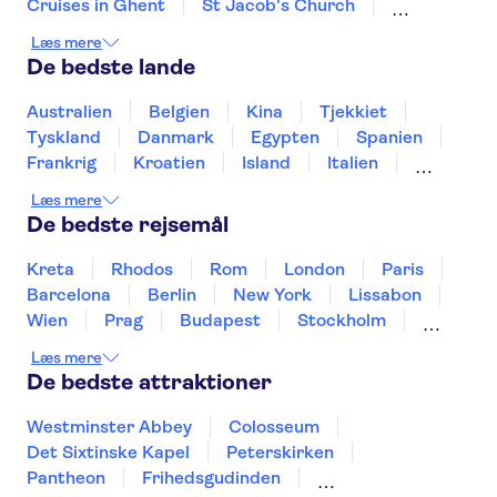
Cruises in Ghent
St Jacob's Church
Grand Place Brussels
Bruxelles Atomium
Læs mere
Groeninge Museum
Grote Markt Antwerp
De bedste lande
Cathedral of Our Lady Antwerp
Het Steen Castle
Rubens House
Australien
Belgien
Kina
Tjekkiet
Historium Bruges
Museum aan de Stroom
Tyskland
Danmark
Egypten
Spanien
Frankrig
Kroatien
Island
Italien
Japan
Holland
Norge
Polen
Læs mere
Sverige
Slovenien
Thailand
Tyrkiet
De bedste rejsemål
Kreta
Rhodos
Rom
London
Paris
Barcelona
Berlin
New York
Lissabon
Wien
Prag
Budapest
Stockholm
Málaga
Hamborg
København
Bremen
Læs mere
Aarhus
Kiel
Helsingborg
De bedste attraktioner
Westminster Abbey
Colosseum
Det Sixtinske Kapel
Peterskirken
Pantheon
Frihedsgudinden