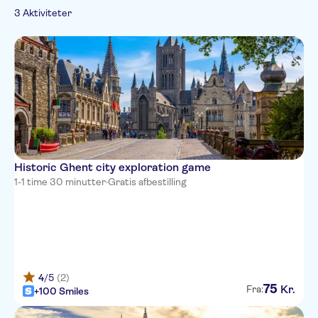
French
Sightseeing &
3 Aktiviteter
Italian
traditioner
Folketraditioner
Dutch
Historic Ghent city exploration game
1-1 time 30 minutter
·
Gratis afbestilling
4
/5
(2)
75
Kr.
Fra:
+100 Smiles