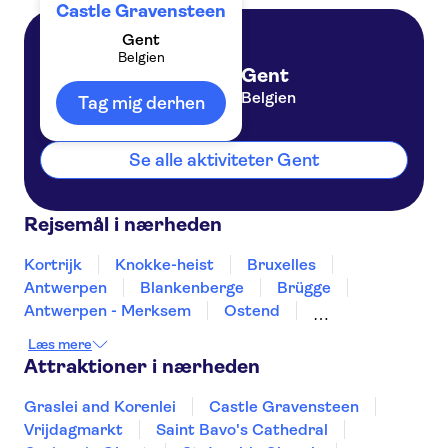
Castle Gravensteen
Gent
Belgien
Gent
Belgien
Tag mig derhen
Se alle aktiviteter Gent
Rejsemål i nærheden
Kortrijk
Knokke-heist
Bruxelles
Antwerpen
Blankenberge
Brügge
Antwerpen - Merksem
Ostend
Ypres-ieper
Ypres-Ieper
Mons
Læs mere
Leuven
Turnhout
Namur
Attraktioner i nærheden
Graslei and Korenlei
Castle Gravensteen
Vrijdagmarkt
Saint Bavo's Cathedral