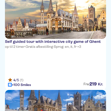
Self guided tour with interactive city game of Ghent
op til 2 timer
·
Gratis afbestilling
·
Sprog: en, it, fr +3
4
/5
(1)
219
Kr.
Fra:
+100 Smiles