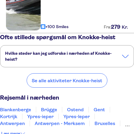
279
+100 Smiles
Kr.
Fra:
Ofte stillede spørgsmål om Knokke-heist
Hvilke steder kan jeg udforske i nærheden af Knokke-
heist?
Her er nogle af vores foretrukne steder at besøge i nærheden af
Knokke-heist:
Se alle aktiviteter Knokke-heist
Blankenberge
Brügge
Ostend
Gent
Kortrijk
Rejsemål i nærheden
Blankenberge
Brügge
Ostend
Gent
Kortrijk
Ypres-ieper
Ypres-Ieper
Antwerpen
Antwerpen - Merksem
Bruxelles
Mons
Leuven
Turnhout
Namur
Hasselt
Læs mere