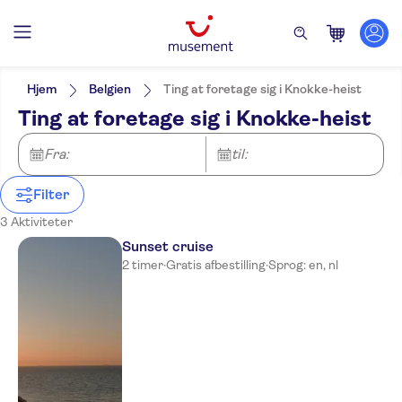
Filters
Pris (voksen)
Pickup på hotel
Alternativer
Hjem
Belgien
Ting at foretage sig i Knokke-heist
Små Grupper
Kategorier
Min
DKK
Max
DKK
Ting at foretage sig i Knokke-heist
Gratis aflysning
Udflugter & dagsture
NO-PICKUP
Aktivitetssprog
Øjeblikkelig bekræftelse
Bådture
English
Fra:
til:
Guidet Tur
Dutch
Filter
3 Aktiviteter
Sunset cruise
2 timer
·
Gratis afbestilling
·
Sprog: en, nl