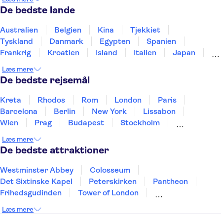
De bedste lande
Australien
Belgien
Kina
Tjekkiet
Tyskland
Danmark
Egypten
Spanien
Frankrig
Kroatien
Island
Italien
Japan
Holland
Norge
Polen
Sverige
Slovenien
Læs mere
Thailand
Tyrkiet
De bedste rejsemål
Kreta
Rhodos
Rom
London
Paris
Barcelona
Berlin
New York
Lissabon
Wien
Prag
Budapest
Stockholm
København
Málaga
Hamborg
Bremen
Læs mere
Aarhus
Kiel
Helsingborg
De bedste attraktioner
Westminster Abbey
Colosseum
Det Sixtinske Kapel
Peterskirken
Pantheon
Frihedsgudinden
Tower of London
Empire State Building
Moulin Rouge
Læs mere
Burj Khalifa
Keukenhof
Alcatraz