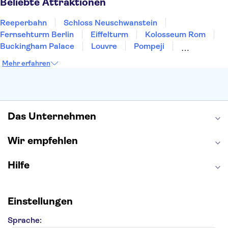
Beliebte Attraktionen
Reeperbahn
Schloss Neuschwanstein
Fernsehturm Berlin
Eiffelturm
Kolosseum Rom
Buckingham Palace
Louvre
Pompeji
Petersdom
Sagrada Familia
Tower of London
Mehr erfahren
Moulin Rouge
Burj Khalifa
Keukenhof
London Eye
Elbphilharmonie
Alhambra
Efteling
St Pauli
Das Unternehmen
Wir empfehlen
Hilfe
Einstellungen
Sprache: