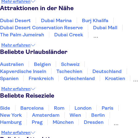
Mehr erfahren
Attraktionen in der Nähe
Dubai Desert
Dubai Marina
Burj Khalifa
Dubai Desert Conservation Reserve
Dubai Mall
The Palm Jumeirah
Dubai Creek
Atlantis, The Palm
Museum of the Future
Mehr erfahren
Sky Views Dubai
Scheich-Zayid-Moschee
Beliebte Urlaubsländer
Louvre Abu Dhabi
Warner Bros World Abu Dhabi
Ferrari World Abu Dhabi
Dubai Frame
Australien
Belgien
Schweiz
Kapverdische Inseln
Tschechien
Deutschland
Spanien
Frankreich
Griechenland
Kroatien
Irland
Island
Italien
Japan
Luxemburg
Mehr erfahren
Norwegen
Polen
Portugal
Schweden
Beliebte Reiseziele
Side
Barcelona
Rom
London
Paris
New York
Amsterdam
Wien
Berlin
Hamburg
Prag
München
Dresden
San Francisco
Miami
Leipzig
Stuttgart
Mehr erfahren
Heidelberg
Bremen
Hannover