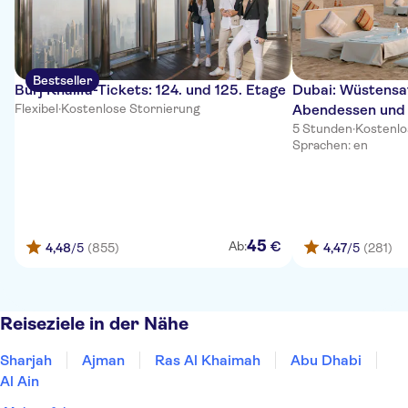
Bestseller
Burj Khalifa-Tickets: 124. und 125. Etage
Dubai: Wüstensaf
Flexibel
·
Kostenlose Stornierung
Abendessen und
5 Stunden
·
Kostenlo
Sprachen: en
45
€
Ab:
4,48
/5
(855)
4,47
/5
(281)
Reiseziele in der Nähe
Sharjah
Ajman
Ras Al Khaimah
Abu Dhabi
Al Ain