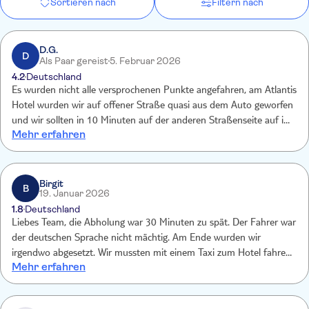
Sortieren nach
Filtern nach
D.G.
D
Als Paar gereist
5. Februar 2026
4.2
Deutschland
Es wurden nicht alle versprochenen Punkte angefahren, am Atlantis
Hotel wurden wir auf offener Straße quasi aus dem Auto geworfen
und wir sollten in 10 Minuten auf der anderen Straßenseite auf ihn
Mehr erfahren
warten. Es war überall Stau und deshalb war der Mensch sehr
überfordert und gestresst. Die Fahrweise war katastrophal mir ist
sogar mein Handy aus der Hand gefallen. Es wäre bestimmt eine
schöne Tour gewesen wenn der Fahrer genug Zeit gehabt hätte
Birgit
B
19. Januar 2026
1.8
Deutschland
Liebes Team, die Abholung war 30 Minuten zu spät. Der Fahrer war
der deutschen Sprache nicht mächtig. Am Ende wurden wir
irgendwo abgesetzt. Wir mussten mit einem Taxi zum Hotel fahren.
Mehr erfahren
Die Fahrt kostete uns 110 AED. Wir bitten um Entschädigung.