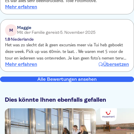
Es war alles sehr beeindruckend. Tolle Fotomotive.
Mehr erfahren
Maggie
M
Mit der Familie gereist
5. November 2025
1.8
Niederlande
Het was zo slecht dat ik geen excursies meer via Tui heb geboekt
deze week. Pick up was 40min. te laat. . We waren met 5 voor de
tour en iedereen was ontevreden. Je kan geen foto’s nemen terwijl
Mehr erfahren
Übersetzen
je rijdt. Bij de meeste stopplaatsen had je slechts enkele minuten en
dan middenin in de tour werden we gedropt bij een zogezegde
museum, waar ze ons tapijten zaten te verkopen. Hier hebben we
Alle Bewertungen ansehen
20min verplicht moeten zitten. Einde van de tour gedropt in the
middle of nowhere. Met een uber naar ons hotel
Dies könnte Ihnen ebenfalls gefallen