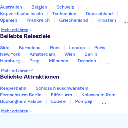
Ferrari World Abu Dhabi
Dubai Frame
Australien
Belgien
Schweiz
Kapverdische Inseln
Tschechien
Deutschland
Spanien
Frankreich
Griechenland
Kroatien
Irland
Island
Italien
Japan
Luxemburg
Mehr erfahren
Norwegen
Polen
Portugal
Schweden
Beliebte Reiseziele
Side
Barcelona
Rom
London
Paris
New York
Amsterdam
Wien
Berlin
Hamburg
Prag
München
Dresden
San Francisco
Miami
Leipzig
Stuttgart
Mehr erfahren
Heidelberg
Bremen
Hannover
Beliebte Attraktionen
Reeperbahn
Schloss Neuschwanstein
Fernsehturm Berlin
Eiffelturm
Kolosseum Rom
Buckingham Palace
Louvre
Pompeji
Petersdom
Sagrada Familia
Tower of London
Mehr erfahren
Moulin Rouge
Burj Khalifa
Keukenhof
London Eye
Elbphilharmonie
Alhambra
Efteling
St Pauli