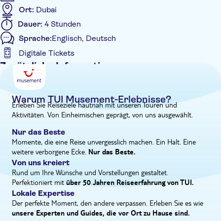
Ort:
Dubai
Anschließend schlendern Sie durch den Souk, bevor Sie den
Tag im Wafi Gourmet ausklingen lassen, der Heimat von Dubais
Dauer:
4 Stunden
viralem Schokoladen-Erlebnis. Ein Highlight für Besucher: Hier
Sprache:
Englisch, Deutsch
können Sie sich mit reichhaltigen, handwerklich hergestellten
Digitale Tickets
Schokoladen verwöhnen lassen, die die luxuriöse Essenz Dubais
widerspiegeln. Dazu gibt es leichte Snacks und Getränke – der
Zusätzliche Informationen
ultimative süße Abschluss Ihres modernen Dubai-Abenteuers.
Sofortbestätigung
Eintritte inbegriffen
Warum TUI Musement-Erlebnisse?
Erleben Sie Reiseziele hautnah mit unseren Touren und
Geführte Tour
Aktivitäten. Von Einheimischen geprägt, von uns ausgewählt.
Kleine Gruppengröße
Nur das Beste
Digitale Buchungsbestätigung
Momente, die eine Reise unvergesslich machen. Ein Halt. Eine
Wheelchair access
weitere verborgene Ecke.
Nur das Beste.
Von uns kreiert
Barrierefrei
Rund um Ihre Wünsche und Vorstellungen gestaltet.
Perfektioniert mit
über 50 Jahren Reiseerfahrung von TUI.
Lokale Expertise
Der perfekte Moment, den andere verpassen. Erleben Sie es wie
unsere Experten und Guides, die vor Ort zu Hause sind.