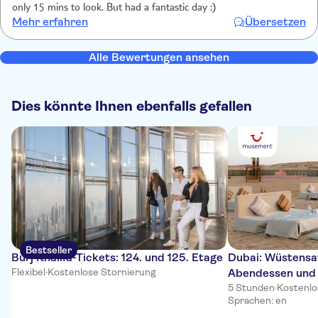
only 15 mins to look. But had a fantastic day :)
Mehr erfahren
Übersetzen
Alle Bewertungen ansehen
Dies könnte Ihnen ebenfalls gefallen
Bestseller
Burj Khalifa-Tickets: 124. und 125. Etage
Dubai: Wüstensaf
Flexibel
·
Kostenlose Stornierung
Abendessen und
5 Stunden
·
Kostenlo
Sprachen: en