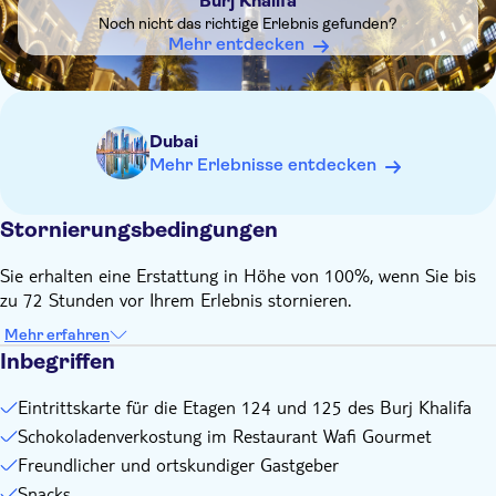
Burj Khalifa
Bitte beachten Sie, dass Sie den Burj Khalifa ohne den
Noch nicht das richtige Erlebnis gefunden?
lokalen Gastgeber besuchen. Dieser wird Sie anschließend
Mehr entdecken
treffen, um den Rest der Tour fortzusetzen
Bitte informieren Sie den Tourguide im Voraus, falls Sie
Lebensmittelallergien haben
Mindestteilnehmerzahl für die Tour: 2 Erwachsene
Dubai
Mehr Erlebnisse entdecken
Stornierungsbedingungen
Sie erhalten eine Erstattung in Höhe von 100%, wenn Sie bis
zu 72 Stunden vor Ihrem Erlebnis stornieren.
Mehr erfahren
Inbegriffen
Eintrittskarte für die Etagen 124 und 125 des Burj Khalifa
Schokoladenverkostung im Restaurant Wafi Gourmet
Freundlicher und ortskundiger Gastgeber
Snacks