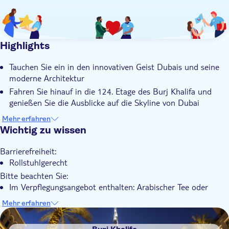
Highlights
Tauchen Sie ein in den innovativen Geist Dubais und seine
moderne Architektur
Fahren Sie hinauf in die 124. Etage des Burj Khalifa und
genießen Sie die Ausblicke auf die Skyline von Dubai
Machen Sie Fotos vom Springbrunnenbereich, blicken Sie
Mehr erfahren
zum Burj hinauf und besuchen Sie den Souk Al Bahar
Wichtig zu wissen
Genießen Sie ein Schokoladen-Erlebnis im Restaurant Wafi
Barrierefreiheit:
Gourmet
Rollstuhlgerecht
Schlendern Sie mit einem ortskundigen Tourguide durch die
Bitte beachten Sie:
Stadt, der über unübertroffenes Wissen verfügt
Im Verpflegungsangebot enthalten: Arabischer Tee oder
Kaffee (frischer Saft für Kinder); eine Schokoladentafel aus
Mehr erfahren
Dubai zum Teilen für 2 Gäste; Käsebrötchen oder Käse-
DSA1Burj Khalifa
Sambousek oder Kunafa