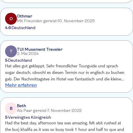
Othmar
O
Mit Freunden gereist
10. November 2025
4.6
Deutschland
TUI Musement Traveler
T
2. Mai 2024
5
Deutschland
Hat alles gut geklappt. Sehr freundlicher Tourguide und sprach
sogar deutsch, obwohl es diesen Termin nur in englisch zu buchen
gab. Der Nachmittagstee im Hotel war fantastisch und die kleinen
Mehr erfahren
Speisen waren sehr aufwendig mit viel Liebe angerichtet. Sehr nette
Bedienung.
Beth
B
Als Paar gereist
7. November 2022
5
Vereinigtes Königreich
Had the best day, afternoon tea was amazing, felt abit rushed at
the burj khalifa as it was so busy took 1 hour and half to que and