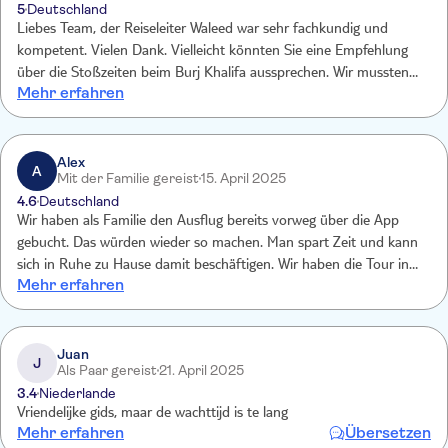
5
Deutschland
Liebes Team, der Reiseleiter Waleed war sehr fachkundig und
kompetent. Vielen Dank. Vielleicht könnten Sie eine Empfehlung
über die Stoßzeiten beim Burj Khalifa aussprechen. Wir mussten
Mehr erfahren
fasst zwei Stunden in der Warteschlange stehen, was altersbedingt
nicht von Vorteil ist. Um 13 Uhr gab es keine Wartezeit mehr. Das
wäre besser gewesen.
Alex
A
Mit der Familie gereist
15. April 2025
4.6
Deutschland
Wir haben als Familie den Ausflug bereits vorweg über die App
gebucht. Das würden wieder so machen. Man spart Zeit und kann
sich in Ruhe zu Hause damit beschäftigen. Wir haben die Tour in
Mehr erfahren
Deutsch gebucht, dass war ebenfalls sehr gut. Zumal hatten wir den
sehr netten Reiseführer für uns alleine. Der Burj Khalifa und die
Mall sind sehr beeindruckend. Direkt bei den Fontainen war die
Schokolodadenverkostung inkl. Getränke. Prima, zumal man sich
Juan
J
Als Paar gereist
21. April 2025
auch was anderes zu Essen aussuchen konnte.
3.4
Niederlande
Vriendelijke gids, maar de wachttijd is te lang
Mehr erfahren
Übersetzen