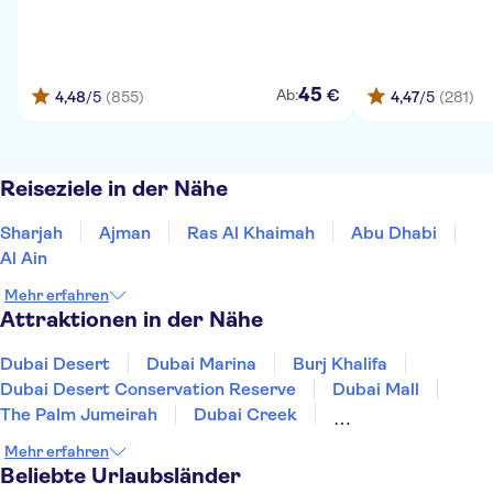
45
€
Ab:
4,48
/5
(855)
4,47
/5
(281)
Reiseziele in der Nähe
Sharjah
Ajman
Ras Al Khaimah
Abu Dhabi
Al Ain
Mehr erfahren
Attraktionen in der Nähe
Dubai Desert
Dubai Marina
Burj Khalifa
Dubai Desert Conservation Reserve
Dubai Mall
The Palm Jumeirah
Dubai Creek
Atlantis, The Palm
Museum of the Future
Mehr erfahren
Sky Views Dubai
Scheich-Zayid-Moschee
Beliebte Urlaubsländer
Louvre Abu Dhabi
Warner Bros World Abu Dhabi