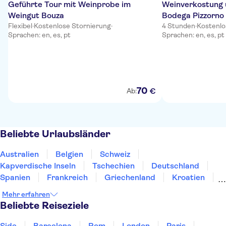
Geführte Tour mit Weinprobe im
Weinverkostung 
Weingut Bouza
Bodega Pizzorno
Flexibel
·
Kostenlose Stornierung
·
4 Stunden
·
Kostenlo
Sprachen: en, es, pt
Sprachen: en, es, pt
70
€
Ab:
Beliebte Urlaubsländer
Australien
Belgien
Schweiz
Kapverdische Inseln
Tschechien
Deutschland
Spanien
Frankreich
Griechenland
Kroatien
Irland
Island
Italien
Japan
Luxemburg
Mehr erfahren
Norwegen
Polen
Portugal
Schweden
Beliebte Reiseziele
Side
Barcelona
Rom
London
Paris