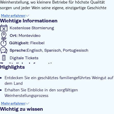
Weinherstellung, wo kleinere Betriebe für höchste Qualität
sorgen und jeder Wein seine eigene, einzigartige Geschichte
erzählt.
Mehr erfahren
Sie genießen eine landschaftlich reizvolle 25-minütige Fahrt
Wichtige Informationen
von Ihrem Hotel zu unserem malerischen Anwesen. Dort
Kostenlose Stornierung
angekommen führen wir Sie durch die komplizierten Schritte,
die unsere Weine zum Leben erwecken, und teilen die
Ort:
Montevideo
Geheimnisse unseres Handwerks mit Ihnen. Nach der Tour
Gültigkeit:
Flexibel
genießen Sie vier exquisite Weine zusammen mit einem
Sprache:
Englisch, Spanisch, Portugiesisch
leichten Snack – der perfekte Moment, um die Aromen unserer
Landschaft kennenzulernen. Ein bequemer Transport zur
Digitale Tickets
Mittagszeit steht bereit, um Sie zu diesem unvergesslichen
Zusätzliche Informationen
Highlights
Erlebnis zu entführen.
Sofortbestätigung
Entdecken Sie ein geschätztes familiengeführtes Weingut auf
Eintritte inbegriffen
dem Land
Geführte Tour
Erhalten Sie Einblicke in den sorgfältigen
Digitale Buchungsbestätigung
Weinherstellungsprozess
Probieren Sie vier verschiedene Weine, von denen jeder die
Abholservice vom Hotel
Mehr erfahren
Philosophie des Weinguts widerspiegelt
Wichtig zu wissen
Inklusive Transfer