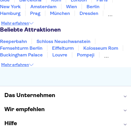
New York
Amsterdam
Wien
Berlin
Hamburg
Prag
München
Dresden
San Francisco
Miami
Leipzig
Stuttgart
Mehr erfahren
Heidelberg
Bremen
Hannover
Beliebte Attraktionen
Reeperbahn
Schloss Neuschwanstein
Fernsehturm Berlin
Eiffelturm
Kolosseum Rom
Buckingham Palace
Louvre
Pompeji
Petersdom
Sagrada Familia
Tower of London
Mehr erfahren
Moulin Rouge
Burj Khalifa
Keukenhof
London Eye
Elbphilharmonie
Alhambra
Efteling
St Pauli
Das Unternehmen
Wir empfehlen
Hilfe