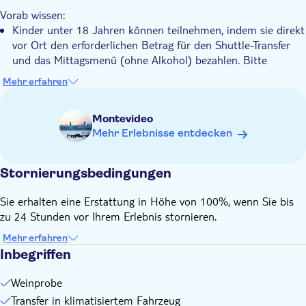
Genießen Sie einen leichten Snack, der perfekt zu Ihrer
Vorab wissen:
Weinprobe passt
Kinder unter 18 Jahren können teilnehmen, indem sie direkt
vor Ort den erforderlichen Betrag für den Shuttle-Transfer
und das Mittagsmenü (ohne Alkohol) bezahlen. Bitte
informieren Sie den Anbieter über die Anwesenheit von
Mehr erfahren
Kindern, indem Sie beim Check-out das Feld „Zusätzliche
Kommentare“ ausfüllen.
Montevideo
Mehr Erlebnisse entdecken
Stornierungsbedingungen
Sie erhalten eine Erstattung in Höhe von 100%, wenn Sie bis
zu 24 Stunden vor Ihrem Erlebnis stornieren.
Mehr erfahren
Inbegriffen
Weinprobe
Transfer in klimatisiertem Fahrzeug