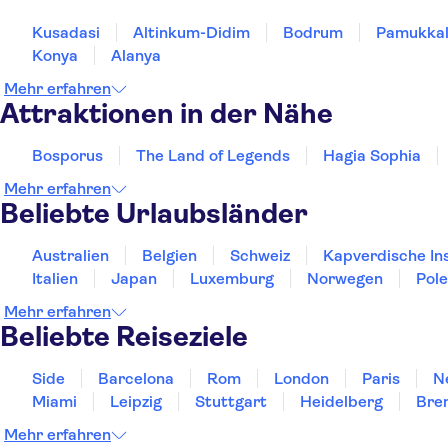
Kusadasi
Altinkum-Didim
Bodrum
Pamukka
Konya
Alanya
Mehr erfahren
Attraktionen in der Nähe
Bosporus
The Land of Legends
Hagia Sophia
Mehr erfahren
Beliebte Urlaubsländer
Australien
Belgien
Schweiz
Kapverdische In
Italien
Japan
Luxemburg
Norwegen
Pol
Mehr erfahren
Beliebte Reiseziele
Side
Barcelona
Rom
London
Paris
N
Miami
Leipzig
Stuttgart
Heidelberg
Bre
Mehr erfahren