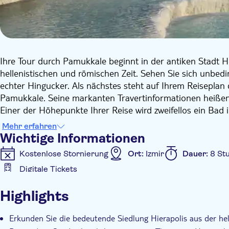
Ihre Tour durch Pamukkale beginnt in der antiken Stadt H
hellenistischen und römischen Zeit. Sehen Sie sich unbedin
echter Hingucker. Als nächstes steht auf Ihrem Reisepla
Pamukkale. Seine markanten Travertinformationen heißen 
Einer der Höhepunkte Ihrer Reise wird zweifellos ein Bad
Moment der Entspannung inmitten eines geschichtsträchti
Mehr erfahren
Pamukkale besteht je nach den Vorlieben Ihrer Gruppe auc
Wichtige Informationen
Schmuck, Lederwaren, Teppiche oder Keramik spezialisiert
Kostenlose Stornierung
Ort:
Izmir
Dauer:
8 St
Digitale Tickets
Zusätzliche Informationen
Highlights
Sofortbestätigung
Ohne Anstehen
Eintritte in
Digitale Buchungsbestätigung
Abholservice vom Ho
Erkunden Sie die bedeutende Siedlung Hierapolis aus der hel