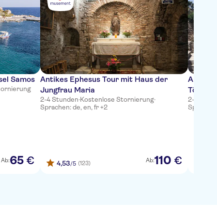
nsel Samos
Antikes Ephesus Tour mit Haus der
Antikes
tornierung
Jungfrau Maria
Töpferv
2-4 Stunden
·
Kostenlose Stornierung
·
2-4 Stun
Sprachen: de, en, fr +2
Sprachen: 
65
110
€
€
Ab:
Ab:
4,53
4,31
(123)
/5