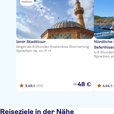
Izmir Stadttour
Nördliche
länger als 8 Stunden
·
Kostenlose Stornierung
·
Seferihisa
Sprachen: de, en, fr +1
4-8 Stunde
Sprachen: e
48
€
Ab:
3,49
4,44
(103)
/5
/5
Reiseziele in der Nähe