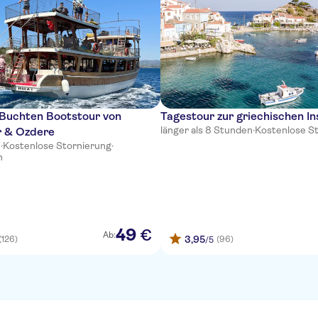
 Buchten Bootstour von
Tagestour zur griechischen I
länger als 8 Stunden
·
Kostenlose S
r & Ozdere
n
·
Kostenlose Stornierung
·
n
49
€
Ab:
3,95
(126)
(96)
/5