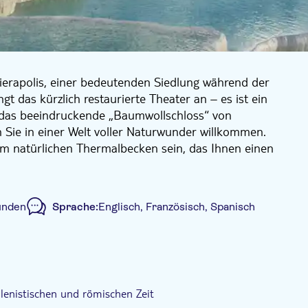
ierapolis, einer bedeutenden Siedlung während der
gt das kürzlich restaurierte Theater an – es ist ein
n das beeindruckende „Baumwollschloss“ von
Sie in einer Welt voller Naturwunder willkommen.
 im natürlichen Thermalbecken sein, das Ihnen einen
gen Tages bietet. Nach einem erlebnisreichen Tag in
h die Möglichkeit, Zentren zu besuchen, die auf
 sind.
unden
Sprache:
Englisch, Französisch, Spanisch
begriffen
Geführte Tour
Lokales Flair
tel
Inklusive Transfer
lenistischen und römischen Zeit