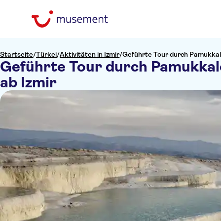
Startseite
/
Türkei
/
Aktivitäten in Izmir
/
Geführte Tour durch Pamukkale 
Geführte Tour durch Pamukkale
ab Izmir