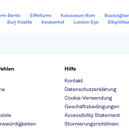
rm Berlin
Eiffelturm
Kolosseum Rom
Buckingha
Burj Khalifa
Keukenhof
London Eye
Elbphilha
fehlen
Hilfe
Kontakt
na
Datenschutzerklärung
Cookie-Verwendung
Geschäftsbedingungen
eziele
Accessibility Statement
enswürdigkeiten
Stornierungsrichtlinien