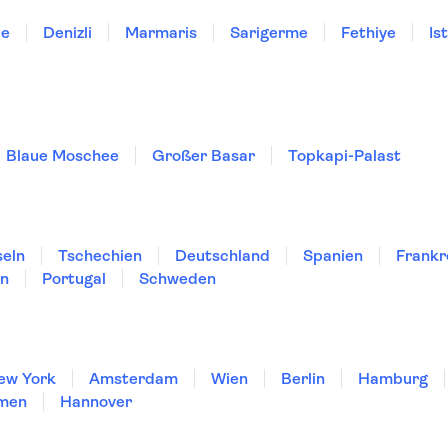
le
Denizli
Marmaris
Sarigerme
Fethiye
Is
Blaue Moschee
Großer Basar
Topkapi-Palast
seln
Tschechien
Deutschland
Spanien
Frankr
en
Portugal
Schweden
ew York
Amsterdam
Wien
Berlin
Hamburg
men
Hannover