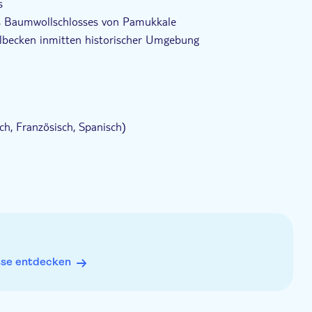
s
es Baumwollschlosses von Pamukkale
lbecken inmitten historischer Umgebung
ch, Französisch, Spanisch)
chuhe
brille
sse entdecken