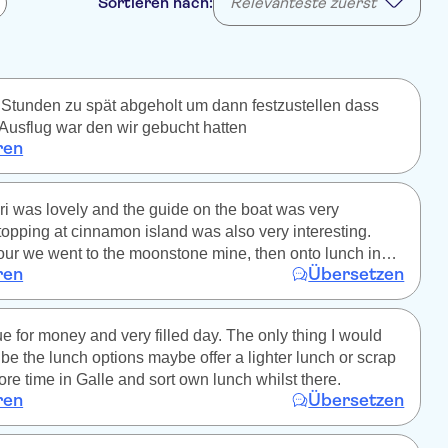
Sortieren nach:
Relevanteste zuerst
Stunden zu spät abgeholt um dann festzustellen dass
 Ausflug war den wir gebucht hatten
ren
ri was lovely and the guide on the boat was very
stopping at cinnamon island was also very interesting.
 tour we went to the moonstone mine, then onto lunch in
ren
Übersetzen
have liked to have spent more time in Galle with a
 the town, then onto the wood carving shop to see them
ly the turtle hatchery on our way home. Was a long lovely
ue for money and very filled day. The only thing I would
they only English in the trip the others were 7 Germans
 be the lunch options maybe offer a lighter lunch or scrap
ry rude. Recommend
ore time in Galle and sort own lunch whilst there.
ren
Übersetzen