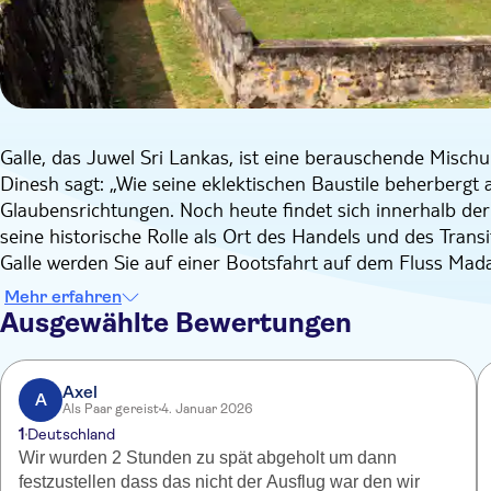
Galle, das Juwel Sri Lankas, ist eine berauschende Misch
Dinesh sagt: „Wie seine eklektischen Baustile beherbergt a
Glaubensrichtungen. Noch heute findet sich innerhalb der
seine historische Rolle als Ort des Handels und des Trans
Galle werden Sie auf einer Bootsfahrt auf dem Fluss Ma
besuchen.
Mehr erfahren
Ihre Reise beginnt in Balapitiya mit einer Bootsfahrt auf
Ausgewählte Bewertungen
umliegenden Feuchtgebiete zu beobachten, in denen fast 2
Amphibien leben. Mit etwas Glück können Sie während ein
führt, eine Reihe von Arten entdecken. Der Madampe ist mi
Axel
A
Als Paar gereist
4. Januar 2026
Tour. Als Nächstes steht die Mondsteinmine von Ambala
1
Deutschland
Einheimischen aus erster Hand erfahren, wie der Abbau fu
Wir wurden 2 Stunden zu spät abgeholt um dann
Nach dem Museumsbesuch geht es in das historische Galle.
festzustellen dass das nicht der Ausflug war den wir