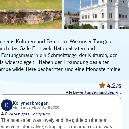
ung aus Kulturen und Baustilen. Wie unser Tourguide
uch das Galle Fort viele Nationalitäten und
 Festungsmauern ein Schmelztiegel der Kulturen, der
its widerspiegelt." Neben der Erkundung des alten
dampe wilde Tiere beobachten und eine Mondsteinmine
 dem Fluss Madampe, um die Artenvielfalt der
4,2
/5
0 Vogelarten und eine Vielzahl von Reptilien und
Alle Bewertungen sind geprüft
er Flusssafari, die Sie auch durch Mangrovenwälder
t 64 Inselchen übersät, und Inselhüpfen ist Teil der
Kellymarkmegan
K
Als Paar gereist
3. April 2026
ngoda auf dem Programm, wo Sie von den
4.2
4
Vereinigtes Königreich
nktioniert.
The boat safari was lovely and the guide on the boat
E
 Die Stadt wird Sie mit ihrem vielschichtigen Erbe,
was very informative, stopping at cinnamon island was
t