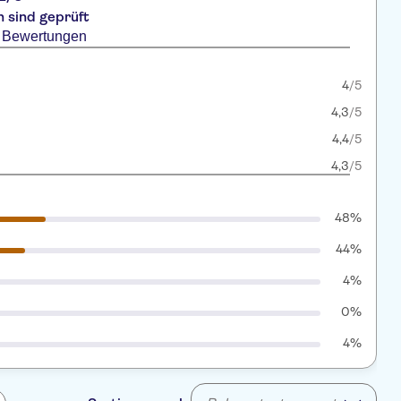
 sind geprüft
5 Bewertungen
4
/5
4,3
/5
4,4
/5
4,3
/5
48%
44%
4%
0%
4%