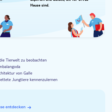
I.
Experten und Guides, die vor Ort zu
Hause sind.
die Tierwelt zu beobachten
Ambalangoda
hitektur von Galle
rettete Jungtiere kennenzulernen
er Sri Lanka
sse entdecken