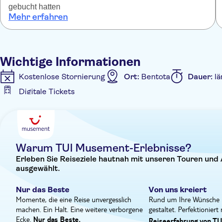
den malerischen Straßen und dem bunten Treiben der Künst
gebucht hatten
Kirche und die beeindruckende weiße Moschee auf den F
Mehr erfahren
auch sehenswert. Das Mittagessen nehmen Sie in Galle ein, 
Schildkrötenaufzuchtstation. Diese Schildkrötenbrütereien
entscheidender Bedeutung, da sie einen sicheren Hafen bi
Wichtige Informationen
Schildkröten heranwachsen können.
Kostenlose Stornierung
Ort:
Bentota
Dauer:
lä
Digitale Tickets
Zusätzliche Informationen
Eintritte inbegriffen
Geführte Tour
Sofortbest
Digitale Buchungsbestätigung
Abholservice vom Ho
Warum TUI Musement-Erlebnisse?
Erleben Sie Reiseziele hautnah mit unseren Touren und 
ausgewählt.
Nur das Beste
Von uns kreiert
Momente, die eine Reise unvergesslich
Rund um Ihre Wünsche 
machen. Ein Halt. Eine weitere verborgene
gestaltet. Perfektioniert
Ecke.
Nur das Beste.