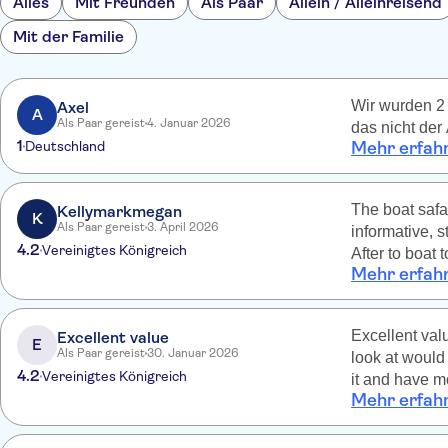
Alles
Mit Freunden
Als Paar
Allein / Alleinreisend
Mit der Familie
Wir wurden 2 
Axel
A
Als Paar gereist
4. Januar 2026
das nicht der
1
Deutschland
Mehr erfah
The boat safa
Kellymarkmegan
K
Als Paar gereist
3. April 2026
informative, 
4.2
Vereinigtes Königreich
After to boat
Mehr erfah
Galle. Would 
wonder around
working. Last
Excellent val
Excellent value
day, we were 
E
Als Paar gereist
30. Januar 2026
look at would
who were ve
4.2
Vereinigtes Königreich
it and have m
Mehr erfah