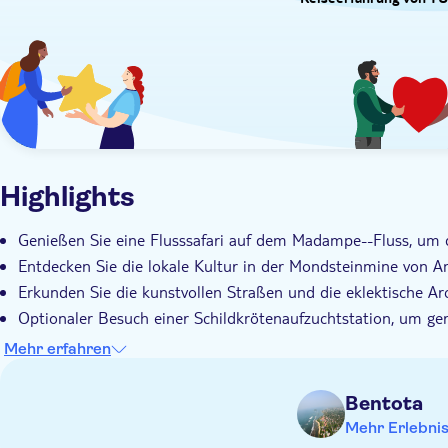
Reiseerfahrung von TU
Highlights
Genießen Sie eine Flusssafari auf dem Madampe--Fluss, um 
Entdecken Sie die lokale Kultur in der Mondsteinmine von 
Erkunden Sie die kunstvollen Straßen und die eklektische Arc
Optionaler Besuch einer Schildkrötenaufzuchtstation, um ge
Ortskundiger Tourguide mit unübertroffenen Kenntnissen üb
Mehr erfahren
Bentota
Mehr Erlebni