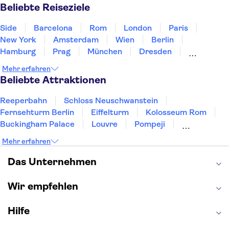
Norwegen
Polen
Portugal
Schweden
Beliebte Reiseziele
Side
Barcelona
Rom
London
Paris
New York
Amsterdam
Wien
Berlin
Hamburg
Prag
München
Dresden
San Francisco
Miami
Leipzig
Stuttgart
Mehr erfahren
Heidelberg
Bremen
Hannover
Beliebte Attraktionen
Reeperbahn
Schloss Neuschwanstein
Fernsehturm Berlin
Eiffelturm
Kolosseum Rom
Buckingham Palace
Louvre
Pompeji
Petersdom
Sagrada Familia
Tower of London
Mehr erfahren
Moulin Rouge
Burj Khalifa
Keukenhof
London Eye
Elbphilharmonie
Alhambra
Das Unternehmen
Efteling
St Pauli
Wir empfehlen
Hilfe