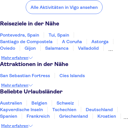
Pontevedra, Spain
Tui, Spain
Santiago de Compostela
A Coruña
Alle Aktivitäten in Vigo ansehen
Astorga
Reiseziele in der Nähe
Pontevedra, Spain
Tui, Spain
Santiago de Compostela
A Coruña
Astorga
Oviedo
Gijon
Salamanca
Valladolid
Comillas
Santillana del Mar
Segovia
Burgos
Mehr erfahren
Mérida
Ribera de Duero, Burgos
Attraktionen in der Nähe
San Sebastian Fortress
Cíes Islands
Mehr erfahren
Beliebte Urlaubsländer
Australien
Belgien
Schweiz
Kapverdische Inseln
Tschechien
Deutschland
Spanien
Frankreich
Griechenland
Kroatien
Irland
Island
Italien
Japan
Luxemburg
Mehr erfahren