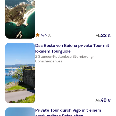
5
/5
(1)
22
€
Ab:
Das Beste von Baiona private Tour mit
lokalem Tourguide
2 Stunden
·
Kostenlose Stornierung
·
Sprachen: en, es
49
€
Ab:
Private Tour durch Vigo mit einem
ortskundigen Reiseleiter