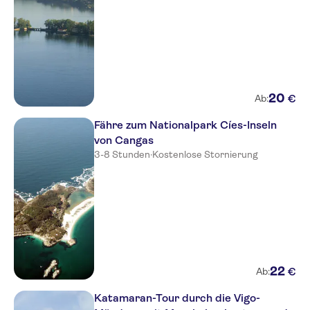
20
€
Ab:
Fähre zum Nationalpark Cíes-Inseln
von Cangas
3-8 Stunden
·
Kostenlose Stornierung
22
€
Ab:
Katamaran-Tour durch die Vigo-